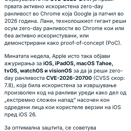
првата активно искористена zero-day
ранливост во Chrome која Google ја патчил во
2026 година. Лани, технолошкиот гигант реши
осум zero-day ранливости во Chrome кои или
беа активно искористувани, или
демонстрирани како proof-of-concept (PoC).
Минатата недела, Apple исто така објави
ажурирања за
iOS, iPadOS, macOS Tahoe,
tvOS, watchOS и visionOS
за да ја реши zero-
day ранливоста
CVE-2026-20700
(CVSS скор:
7.8), која била искористена за извршување
произволен код на ранливи уреди како дел од
„екстремно сложен напад“ насочен кон
одредени лица кои користеле верзии на iOS
пред iOS 26.
За оптимална заштита, се советува