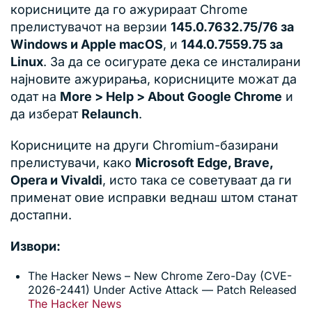
корисниците да го ажурираат Chrome
прелистувачот на верзии
145.0.7632.75/76 за
Windows и Apple macOS
, и
144.0.7559.75 за
Linux
. За да се осигурате дека се инсталирани
најновите ажурирања, корисниците можат да
одат на
More > Help > About Google Chrome
и
да изберат
Relaunch
.
Корисниците на други Chromium-базирани
прелистувачи, како
Microsoft Edge, Brave,
Opera и Vivaldi
, исто така се советуваат да ги
применат овие исправки веднаш штом станат
достапни.
Извори:
The Hacker News – New Chrome Zero-Day (CVE-
2026-2441) Under Active Attack — Patch Released
The Hacker News