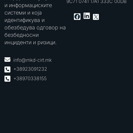
9C71 0741 17A1 333C 00DB
и информациските
системи и која
LinkedIn
Facebook
X
идентификува и
обезбедува одговор на
безбедносни
инциденти и ризици.
info@mkd-cirt.mk
+38923091232
+38970338155