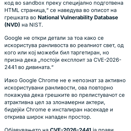
код во sandbox преку специјално подготвена
HTML страница,“ се наведува во описот на
грешката во
National Vulnerability Database
(NVD)
на NIST.
Google не откри детали за тоа како се
искористува ранливоста во реалниот свет, од
кого или кој можеби бил таргетиран, но
призна дека „постоји експлоит за CVE-2026-
2441 во дивината.“
Иако Google Chrome не е непознат за активно
искористувани ранливости, ова повторно
покажува дека грешките во прелистувачот се
атрактивна цел за злонамерни актери,
бидејќи Chrome е инсталиран насекаде и
открива широк нападен простор.
Објавувањето на
CVE-2026-2441
ја прави