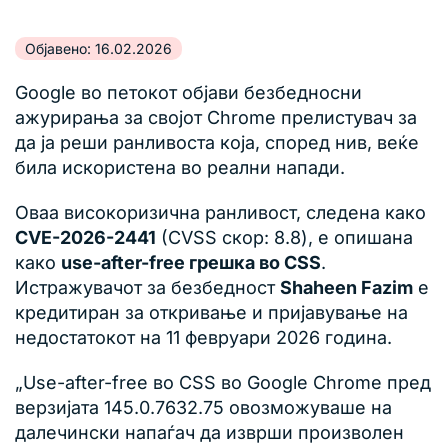
Објавено: 16.02.2026
Google во петокот објави безбедносни
ажурирања за својот Chrome прелистувач за
да ја реши ранливоста која, според нив, веќе
била искористена во реални напади.
Оваа високоризична ранливост, следена како
CVE-2026-2441
(CVSS скор: 8.8), е опишана
како
use-after-free грешка во CSS
.
Истражувачот за безбедност
Shaheen Fazim
е
кредитиран за откривање и пријавување на
недостатокот на 11 февруари 2026 година.
„Use-after-free во CSS во Google Chrome пред
верзијата 145.0.7632.75 овозможуваше на
далечински напаѓач да изврши произволен