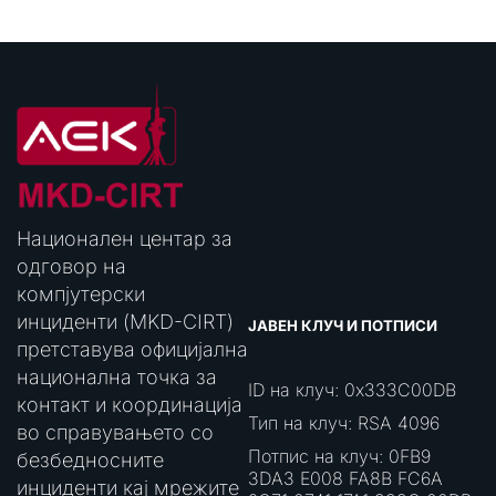
Национален центар за
одговор на
компјутерски
инциденти (MKD-CIRT)
ЈАВЕН КЛУЧ И ПОТПИСИ
претставува официјална
национална точка за
ID на клуч: 0x333C00DB
контакт и координација
Тип на клуч: RSA 4096
во справувањето со
Потпис на клуч: 0FB9
безбедносните
3DA3 E008 FA8B FC6A
инциденти кај мрежите