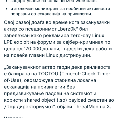
зацврстување на containerized workloads,
и зголемен мониторинг за необични активности
поврзани со ескалација на привилегии.
Овој развој доаѓа во време кога заканувачки
актер со псевдонимот „berz0k“ бил
забележан како рекламира zero-day Linux
LPE exploit на форуми за сајбер-криминал по
цена од 170.000 долари, тврдејќи дека работи
на повеќе главни Linux дистрибуции.
„Заканувачкиот актер тврди дека ранливоста
е базирана на TOCTOU (Time-of-Check Time-
of-Use), овозможува стабилна локална
ескалација на привилегии без
предизвикување падови на системот и
користи shared object (.so) payload сместен во
/tmp
директориумот“, објави ThreatMon на X.