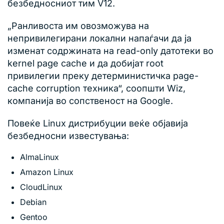
безбедносниот тим V12.
„Ранливоста им овозможува на
непривилегирани локални напаѓачи да ја
изменат содржината на read-only датотеки во
kernel page cache и да добијат root
привилегии преку детерминистичка page-
cache corruption техника“, соопшти Wiz,
компанија во сопственост на Google.
Повеќе Linux дистрибуции веќе објавија
безбедносни известувања:
AlmaLinux
Amazon Linux
CloudLinux
Debian
Gentoo