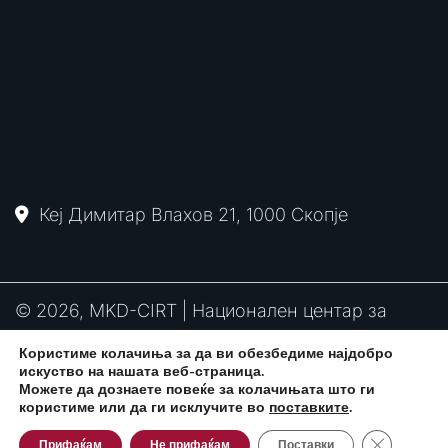
Кеј Димитар Влахов 21, 1000 Скопје
© 2026, MKD-CIRT | Национален центар за
одговор на компјутерски инциденти
Користиме колачиња за да ви обезбедиме најдобро
PGP
RFC2350
Политика за привантост
искуство на нашата веб-страница.
потпис
Можете да дознаете повеќе за колачињата што ги
користиме или да ги исклучите во
поставките
.
Close GDPR
Развиено од:
CPP Services
Прифаќам
Не прифаќам
Поставки