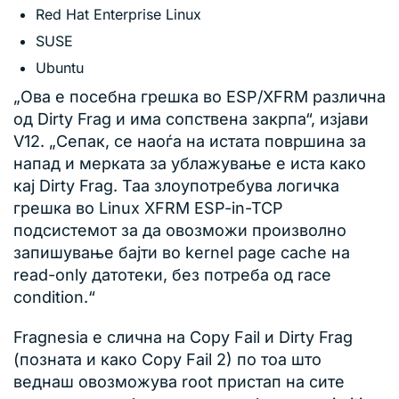
Red Hat Enterprise Linux
SUSE
Ubuntu
„Ова е посебна грешка во ESP/XFRM различна
од Dirty Frag и има сопствена закрпа“, изјави
V12. „Сепак, се наоѓа на истата површина за
напад и мерката за ублажување е иста како
кај Dirty Frag. Таа злоупотребува логичка
грешка во Linux XFRM ESP-in-TCP
подсистемот за да овозможи произволно
запишување бајти во kernel page cache на
read-only датотеки, без потреба од race
condition.“
Fragnesia е слична на Copy Fail и Dirty Frag
(позната и како Copy Fail 2) по тоа што
веднаш овозможува root пристап на сите