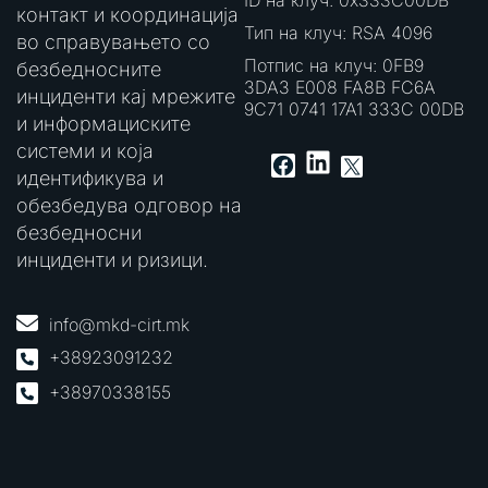
контакт и координација
Тип на клуч: RSA 4096
во справувањето со
Потпис на клуч: 0FB9
безбедносните
3DA3 E008 FA8B FC6A
инциденти кај мрежите
9C71 0741 17A1 333C 00DB
и информациските
системи и која
LinkedIn
Facebook
X
идентификува и
обезбедува одговор на
безбедносни
инциденти и ризици.
info@mkd-cirt.mk
+38923091232
+38970338155