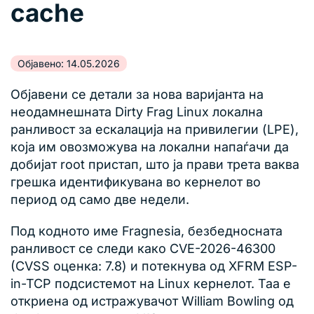
cache
Објавено: 14.05.2026
Објавени се детали за нова варијанта на
неодамнешната Dirty Frag Linux локална
ранливост за ескалација на привилегии (LPE),
која им овозможува на локални напаѓачи да
добијат root пристап, што ја прави трета ваква
грешка идентификувана во кернелот во
период од само две недели.
Под кодното име Fragnesia, безбедносната
ранливост се следи како CVE-2026-46300
(CVSS оценка: 7.8) и потекнува од XFRM ESP-
in-TCP подсистемот на Linux кернелот. Таа е
откриена од истражувачот William Bowling од