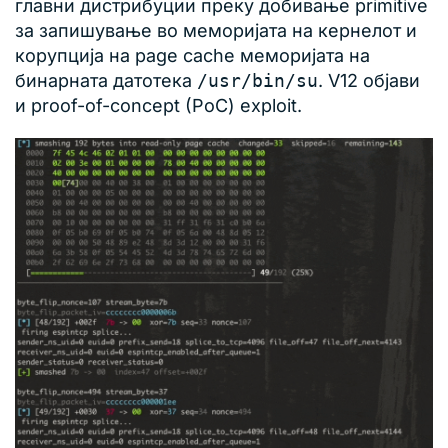
главни дистрибуции преку добивање primitive
за запишување во меморијата на кернелот и
корупција на page cache меморијата на
бинарната датотека
/usr/bin/su
. V12 објави
и proof-of-concept (PoC) exploit.