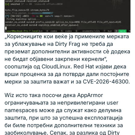
„Корисниците кои веќе ја примениле мерката
за ублажување на Dirty Frag не треба да
преземат дополнителни активности сè додека
не бидат објавени закрпени кернели“,
соопштија од CloudLinux. Red Hat изјави дека
врши проценка за да потврди дали постојните
мерки за заштита важат и за CVE-2026-46300.
Wiz исто така посочи дека AppArmor
ограничувањата за непривилегирани user
namespaces може да служат како делумна
заштита, при што за успешна експлоатација
би биле потребни дополнителни техники за
заобиколување. Сепак, за разлика од Dirty