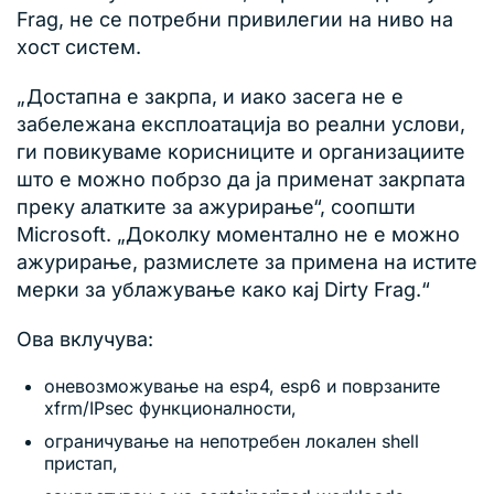
Frag, не се потребни привилегии на ниво на
хост систем.
„Достапна е закрпа, и иако засега не е
забележана експлоатација во реални услови,
ги повикуваме корисниците и организациите
што е можно побрзо да ја применат закрпата
преку алатките за ажурирање“, соопшти
Microsoft. „Доколку моментално не е можно
ажурирање, размислете за примена на истите
мерки за ублажување како кај Dirty Frag.“
Ова вклучува:
оневозможување на esp4, esp6 и поврзаните
xfrm/IPsec функционалности,
ограничување на непотребен локален shell
пристап,