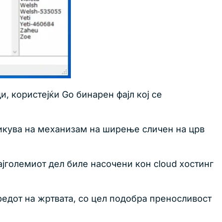
, користејќи Go бинарен фајл кој се
икува на механизам на ширење сличен на црв
ајголемиот дел биле насочени кон cloud хостинг
редот на жртвата, со цел подобра преносливост