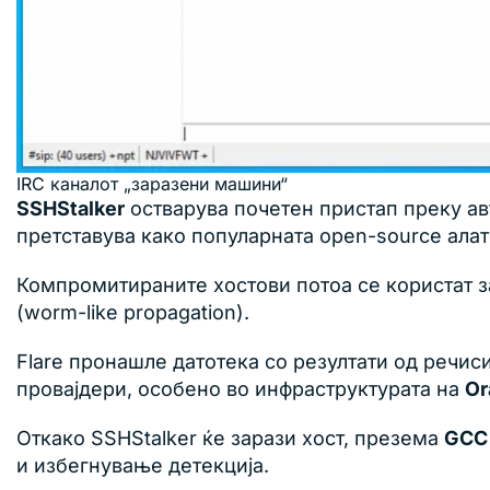
IRC каналот „заразени машини“
SSHStalker
остварува почетен пристап преку ав
претставува како популарната open-source ал
Компромитираните хостови потоа се користат 
(worm-like propagation).
Flare пронашле датотека со резултати од речиси
провајдери, особено во инфраструктурата на
Or
Откако SSHStalker ќе зарази хост, презема
GCC 
и избегнување детекција.