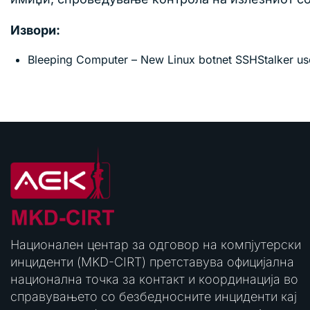
Извори:
Bleeping Computer – New Linux botnet SSHStalker u
Национален центар за одговор на компјутерски
инциденти (MKD-CIRT) претставува официјална
национална точка за контакт и координација во
справувањето со безбедносните инциденти кај