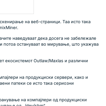
скенирање на веб-страници. Таа исто така
ixMiner.
ачите наведуваат дека досега не забележале
 и потоа остануваат во мирување, што укажува
нет екосистемот Outlaw/Maxlas и различни
мпајлери на продукциски сервери, како и
аени патеки се исто така сериозни
транување на компајлери од продукциски
шување од „/dev/shm“.