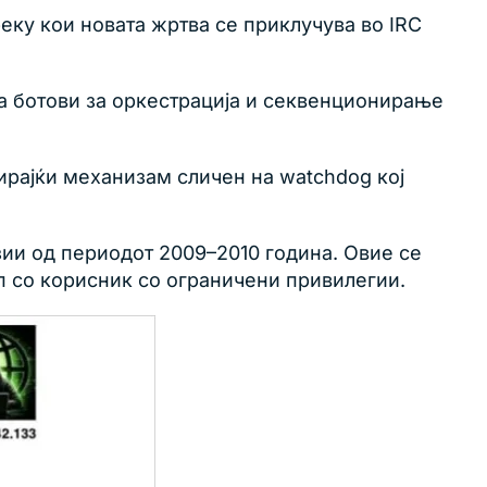
еку кои новата жртва се приклучува во IRC
на ботови за оркестрација и секвенционирање
ирајќи механизам сличен на watchdog кој
зии од периодот 2009–2010 година. Овие се
п со корисник со ограничени привилегии.