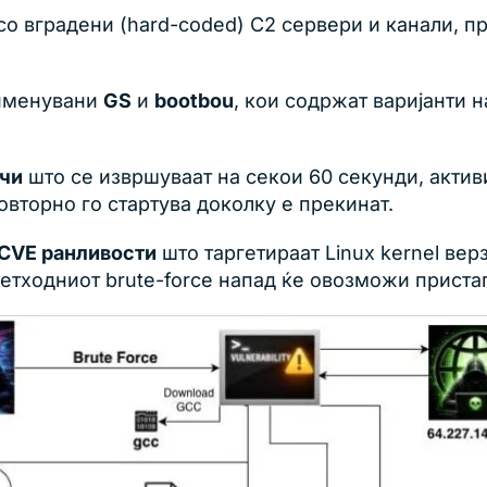
со вградени (hard-coded) C2 сервери и канали, пр
 именувани
GS
и
bootbou
, кои содржат варијанти 
ачи
што се извршуваат на секои 60 секунди, актив
овторно го стартува доколку е прекинат.
 CVE ранливости
што таргетираат Linux kernel вер
ретходниот brute-force напад ќе овозможи приста