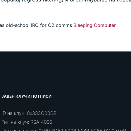
ses old-school IRC for C2 comms
Bleeping Computer
ЈАВЕН КЛУЧ И ПОТПИСИ
ID на клуч: 0x333C00DB
Тип на клуч: RSA 4096
Потпис на клуч: 0FB9 3DA3 E008 FA8B FC6A 9C71 0741