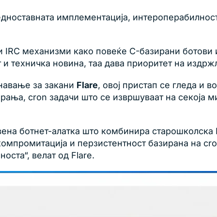
едноставната имплементација, интероперабилност
и IRC механизми како повеќе C-базирани ботови 
и техничка новина, таа дава приоритет на издржл
знавање за закани
Flare
, овој пристап се гледа и 
рања, cron задачи што се извршуваат на секоја м
авена ботнет-алатка што комбинира старошколска
омпромитација и перзистентност базирана на cro
оста“, велат од Flare.