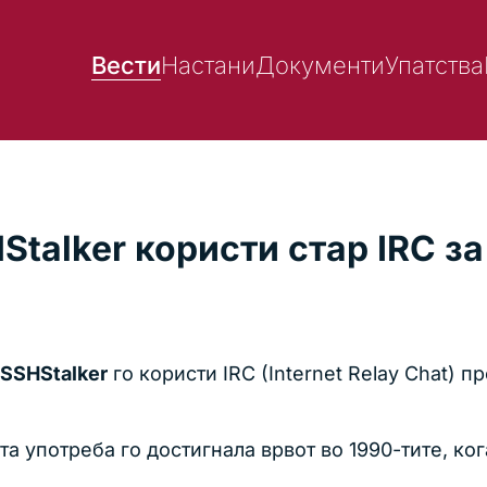
Вести
Настани
Документи
Упатства
Stalker користи стар IRC з
SSHStalker
го користи IRC (Internet Relay Chat) 
та употреба го достигнала врвот во 1990-тите, ко