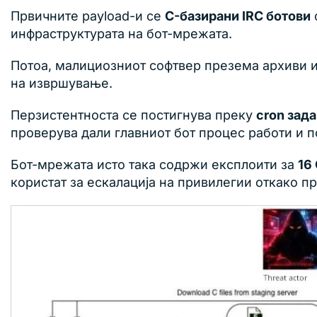
Првичните payload-и се
C-базирани IRC ботови
инфраструктурата на бот-мрежата.
Потоа, малициозниот софтвер презема архиви
на извршување.
Перзистентноста се постигнува преку
cron зад
проверува дали главниот бот процес работи и п
Бот-мрежата исто така содржи експлоити за
16
користат за ескалација на привилегии откако п