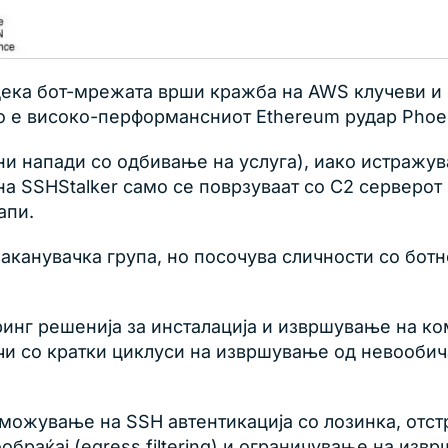
 дека бот-мрежата врши кражба на AWS клучеви и 
то е високо-перформансниот Ethereum рудар Phoen
и напади со одбивање на услуга), иако истражув
а SSHStalker само се поврзуваат со C2 серверот
апи.
 заканувачка група, но посочува сличности со бот
нг решенија за инсталација и извршување на ко
чи со кратки циклуси на извршување од невообич
можување на SSH автентикација со лозинка, отс
браќај (egress filtering) и ограничување на извр