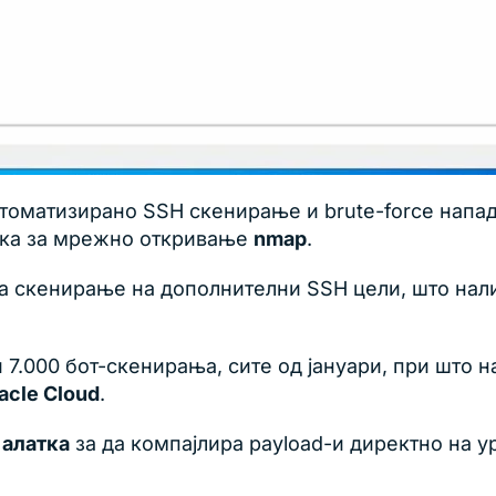
томатизирано SSH скенирање и brute-force напади
атка за мрежно откривање
nmap
.
за скенирање на дополнителни SSH цели, што нал
 7.000 бот-скенирања, сите од јануари, при што н
acle Cloud
.
алатка
за да компајлира payload-и директно на у