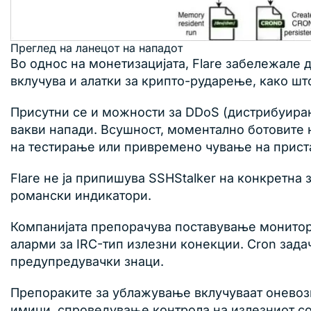
Преглед на ланецот на нападот
Во однос на монетизацијата, Flare забележале
вклучува и алатки за крипто-рударење, како ш
Присутни се и можности за DDoS (дистрибуиран
вакви напади. Всушност, моментално ботовите н
на тестирање или привремено чување на прист
Flare не ја припишува SSHStalker на конкретна
романски индикатори.
Компанијата препорачува поставување монитори
аларми за IRC-тип излезни конекции. Cron зада
предупредувачки знаци.
Препораките за ублажување вклучуваат оневоз
имиџи, спроведување контрола на излезниот соо