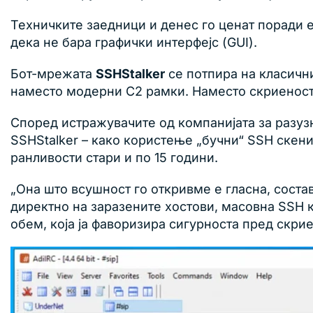
Техничките заедници и денес го ценат поради 
дека не бара графички интерфејс (GUI).
Бот-мрежата
SSHStalker
се потпира на класичн
наместо модерни C2 рамки. Наместо скриеност 
Според истражувачите од компанијата за разу
SSHStalker – како користење „бучни“ SSH скени
ранливости стари и по 15 години.
„Она што всушност го откривме е гласна, сост
директно на заразените хостови, масовна SSH к
обем, која ја фаворизира сигурноста пред скриен