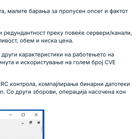
а, малите барања за пропусен опсег и фактот
и редундантност преку повеќе сервери/канали,
ивост, обем и ниска цена.
во други карактеристики на работењето на
инута и искористување на голем број CVE
 IRC контрола, компајлирање бинарни датотеки
n. Со други зборови, операција насочена кон