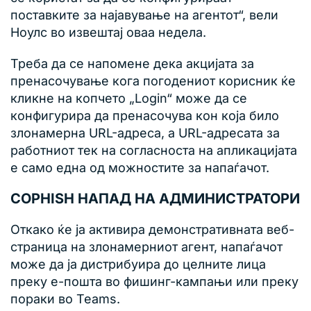
поставките за најавување на агентот“, вели
Ноулс во извештај оваа недела.
Треба да се напомене дека акцијата за
пренасочување кога погодениот корисник ќе
кликне на копчето „Login“ може да се
конфигурира да пренасочува кон која било
злонамерна URL-адреса, а URL-адресата за
работниот тек на согласноста на апликацијата
е само една од можностите за напаѓачот.
COPHISH НАПАД НА АДМИНИСТРАТОРИ
Откако ќе ја активира демонстративната веб-
страница на злонамерниот агент, напаѓачот
може да ја дистрибуира до целните лица
преку е-пошта во фишинг-кампањи или преку
пораки во Teams.