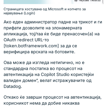
Страницата хостувана од Microsoft и копчето за
најавување (Login)
Ако еден администратор падне на трикот и ги
прифати дозволите на злонамерната
апликација, тој/таа ќе биде пренасочен(а) на
OAuth redirect URL-то
[token.botframework.com] за да се
верифицира врската на ботовите.
Ова може да изгледа нетипично, но е
стандардна постапка во процесот на
автентикација на Copilot Studio користејќи
валиден домен“, велат истражувачите од
Datadog.
Откако ќе заврши процесот на автентикација,
корисникот нема да добие никаква