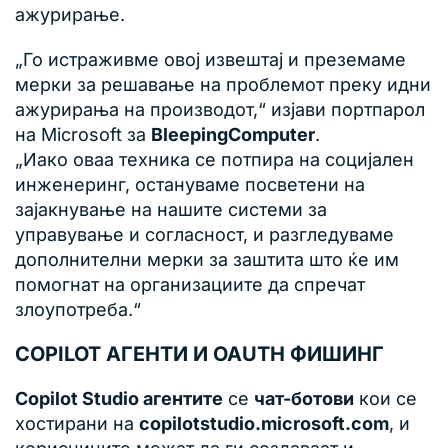
ажурирање.
„Го истраживме овој извештај и преземаме
мерки за решавање на проблемот преку идни
ажурирања на производот,“ изјави портпарол
на Microsoft за
BleepingComputer
.
„Иако оваа техника се потпира на социјален
инженеринг, остануваме посветени на
зајакнување на нашите системи за
управување и согласност, и разгледуваме
дополнителни мерки за заштита што ќе им
помогнат на организациите да спречат
злоупотреба.“
COPILOT АГЕНТИ И OAUTH ФИШИНГ
Copilot Studio агентите
се
чат-ботови
кои се
хостирани на
copilotstudio.microsoft.com
, и