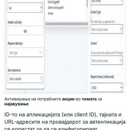
Активирање на потребните
акции
во
темата
за
најавување
ID-то на апликацијата (или client ID), тајната и
URL-адресите на провајдерот за автентикација
се користат за да се конфигурираат