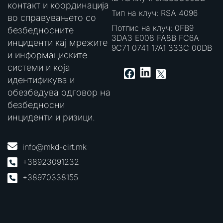
контакт и координација
Тип на клуч: RSA 4096
во справувањето со
Потпис на клуч: 0FB9
безбедносните
3DA3 E008 FA8B FC6A
инциденти кај мрежите
9C71 0741 17A1 333C 00DB
и информациските
системи и која
LinkedIn
Facebook
X
идентификува и
обезбедува одговор на
безбедносни
инциденти и ризици.
info@mkd-cirt.mk
+38923091232
+38970338155