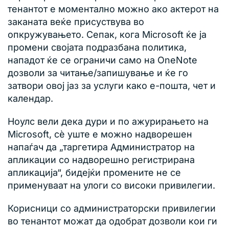
тенантот е моментално можно ако актерот на
заканата веќе присуствува во
опкружувањето. Сепак, кога Microsoft ќе ја
промени својата подразбана политика,
нападот ќе се ограничи само на OneNote
дозволи за читање/запишување и ќе го
затвори овој јаз за услуги како е-пошта, чет и
календар.
Ноулс вели дека дури и по ажурирањето на
Microsoft, сè уште е можно надворешен
напаѓач да „таргетира Администратор на
апликации со надворешно регистрирана
апликација“, бидејќи промените не се
применуваат на улоги со високи привилегии.
Корисници со администраторски привилегии
во тенантот можат да одобрaт дозволи кои ги