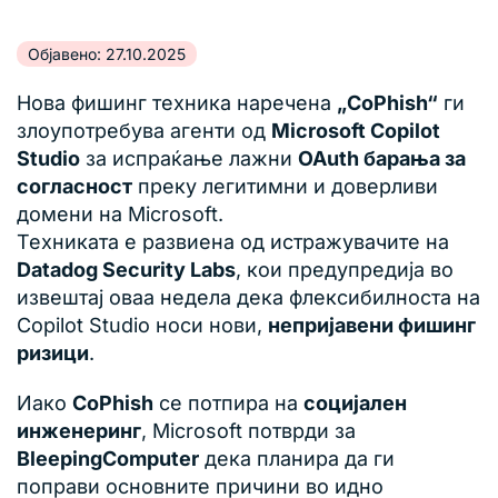
Објавено: 27.10.2025
Нова фишинг техника наречена
„CoPhish“
ги
злоупотребува агенти од
Microsoft Copilot
Studio
за испраќање лажни
OAuth барања за
согласност
преку легитимни и доверливи
домени на Microsoft.
Техниката е развиена од истражувачите на
Datadog Security Labs
, кои предупредија во
извештај оваа недела дека флексибилноста на
Copilot Studio носи нови,
непријавени фишинг
ризици
.
Иако
CoPhish
се потпира на
социјален
инженеринг
, Microsoft потврди за
BleepingComputer
дека планира да ги
поправи основните причини во идно