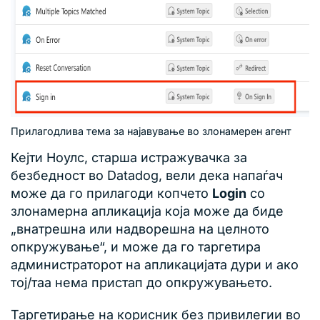
Прилагодлива тема за најавување во злонамерен агент
Кејти Ноулс, старша истражувачка за
безбедност во Datadog, вели дека напаѓач
може да го прилагоди копчето
Login
со
злонамерна апликација која може да биде
„внатрешна или надворешна на целното
опкружување“, и може да го таргетира
администраторот на апликацијата дури и ако
тој/таа нема пристап до опкружувањето.
Таргетирање на корисник без привилегии во