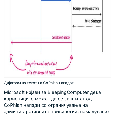
Дијаграм на текот на CoPhish напaдот
Microsoft изјави за BleepingComputer дека
корисниците можат да се заштитат од
CoPhish напади со ограничување на
административните привилегии, намалување