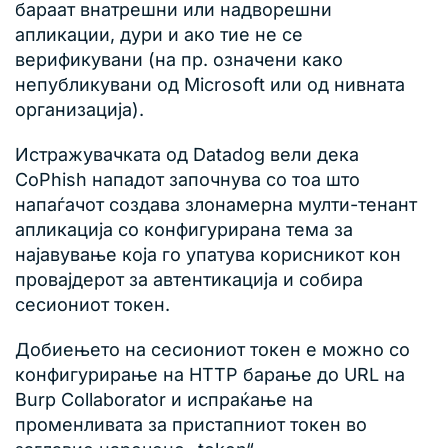
бараат внатрешни или надворешни
апликации, дури и ако тие не се
верификувани (на пр. означени како
непубликувани од Microsoft или од нивната
организација).
Истражувачката од Datadog вели дека
CoPhish нападот започнува со тоа што
напаѓачот создава злонамерна мулти-тенант
апликација со конфигурирана тема за
најавување која го упатува корисникот кон
провајдерот за автентикација и собира
сесиониот токен.
Добиeњето на сесиониот токен е можно со
конфигурирање на HTTP барање до URL на
Burp Collaborator и испраќање на
променливата за пристапниот токен во