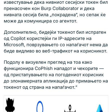
известување дека нивниот сесијски токен бил
пренасочен кон Burp Collaborator и дека
нивната сесија била „покрадена“, но сепак ќе
може да комуницира со агентот.
Дополнително, бидејќи токенот бил испратен
од Copilot користејќи ги IP-адресите на
Microsoft, поврзувањето со напаѓачот нема да
биде видливо во веб-трафикот на корисникот.
Подолу е визуелен преглед на тоа како
функционира CoPhish нападот и чекорите —
од пристапувањето на погодениот корисник
до злонамерната апликација до примањето на
токенот од страна на напаѓачот.“