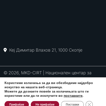
Кеј Димитар Влахов 21, 1000 Скопје
© 2026, MKD-CIRT | Национален центар за
одговор на компјутерски инциденти
Користиме колачиња за да ви обезбедиме најдобро
PGP
RFC2350
Политика за привантост
искуство на нашата веб-страница.
потпис
Можете да дознаете повеќе за колачињата што ги
користиме или да ги исклучите во
поставките
.
Close GDPR
Развиено од:
CPP Services
Прифаќам
Не прифаќам
Поставки