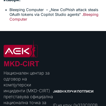
Bleeping Computer – „New CoPhish attack steals
OAuth tokens via Copilot Studio agents“ .
Bleeping
Computer
Национален центар за
одговор на
компјутерски
инциденти (MKD-CIRT)
ЈАВЕН КЛУЧ И ПОТПИСИ
претставува официјална
национална точка за
ID на клуч: 0x333C00DB