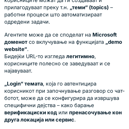
корисниците можат да ги создаваат и
прилагодуваат преку т.н.
„теми“ (topics)
–
работни процеси што автоматизираат
одредени задачи.
Агентите може да се споделат на
Microsoft
доменот
со вклучување на функцијата
„demo
website“
.
Бидејќи URL-то изгледа
легитимно
,
корисниците полесно се заведуваат и се
најавуваат.
„Login“ темата
, која го автентицира
корисникот при започнување разговор со чат-
ботот, може да се конфигурира да извршува
специфични дејства – како барање
верификациски код
или
пренасочување кон
друга локација или сервис
.