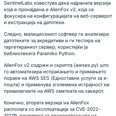
SentinelLabs известува дека најраната верзија
која е пронајдена е AlienFox v2, која се
фокусира на конфигурацијата на веб-серверот
и екстракција на датотеки.
Следно, малициозниот софтвер ги анализира
датотеките за акредитиви и ги тестира на
таргетираниот сервер, користејќи ја
библиотеката Paramiko Python.
AlienFox v2 содржи и скрипта (awses.py) што
го автоматизира испраќањето и примањето
пораки на AWS SES (Едноставни услуги за е-
пошта) и применува зголемена истрајност на
привилегиите на AWS сметката на хакерот.
Конечно, втората верзија на AlienFox
располага со експлоатација за CVE-2022-
31279, ранливост за десериализација на