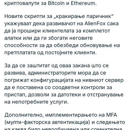
криптовалути за Bitcoin и Ethereum.
Новите скрипти за „кракирање паричник“
укажуваат дека развивачот на AlienFox сака
да ја прошири клиентелата за комплетот
алатки или да ги збогати неговите
способности за да обезбеди обновување на
претплатата од постојните клиенти.
За да се заштитат од оваа закана што се
развива, администраторите мора да се
погрижат конфигурацијата на нивниот сервер
да е поставена со соодветни контроли за
пристап, дозволи за датотеки и отстранување
на непотребните услуги.
Дополнително, имплементирањето на MFA
(мулти-факторска автентикација) и следењето
на каква било невообичаена или сомнителна