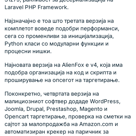
Laravel PHP Framework.
Најзначајно е тоа што третата верзија на
комплетот воведе подобри перформанси,
сега со променливи за иницијализација,
Python класи со модуларни функции и
процесни нишки.
Најновата верзија на AlienFox е v4, која има
подобра организација на код и скрипта и
проширување на опсегот на таргетирање.
Поконкретно, четвртата верзија на
малициозниот софтвер додаде WordPress,
Joomla, Drupal, Prestashop, Magento и
Opencart таргетирање, проверка на сметки на
сајтот за малопродажба на Amazon.com и
автоматизиран крекер на паричник за