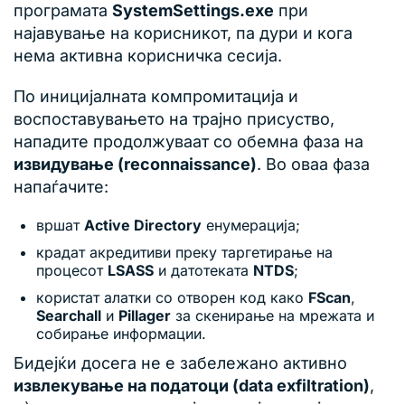
програмата
SystemSettings.exe
при
најавување на корисникот, па дури и кога
нема активна корисничка сесија.
По иницијалната компромитација и
воспоставувањето на трајно присуство,
нападите продолжуваат со обемна фаза на
извидување (reconnaissance)
. Во оваа фаза
напаѓачите:
вршат
Active Directory
енумерација;
крадат акредитиви преку таргетирање на
процесот
LSASS
и датотеката
NTDS
;
користат алатки со отворен код како
FScan
,
Searchall
и
Pillager
за скенирање на мрежата и
собирање информации.
Бидејќи досега не е забележано активно
извлекување на податоци (data exfiltration)
,