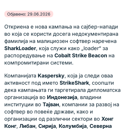
Објавено: 29.06.2026
Откриена е нова кампања на сајбер-напади
во која се користи досега недокументирана
фамилија на малициозен софтвер наречена
SharkLoader
, која служи како „loader“ за
распоредување на
Cobalt Strike Beacon
на
компромитирани системи.
Компанијата
Kaspersky
, која ја следи оваа
активност под името
StrikeShark
, соопшти
дека кампањата ги таргетирала дипломатска
организација во
Индонезија
, владини
институции во
Тајван
, компании за развој на
софтвер во повеќе држави, како и
организации од различни сектори во
Хонг
Конг
,
Либан
,
Сирија
,
Колумбија
,
Северна