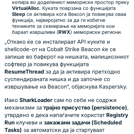
копира во доделениот мемориски простор преку
VirtualAlloc
. Куката поврзана со функцијата
Sleep
се активира кога Beacon ја повикува оваа
функција, најверојатно за да ги избегне
техниките за скенирање на меморијата кои
бараат извршливи (
RWX
) мемориски региони.
„Откако ќе се инсталираат API куките и
shellcode-от на Cobalt Strike Beacon ќе се
запише во баферот на нишката, малициозниот
софтвер ја повикува функцијата
ResumeThread
за да ја активира претходно
суспендираната нишка и да започне со
извршување на Beacon“, објаснува Kaspersky.
Иако
SharkLoader
сам по себе не содржи
механизми за
трајно присуство (persistence)
,
утврдено е дека напаѓачите користат
Registry
Run
клучеви и
закажани задачи (Scheduled
Tasks)
за автоматски да ја стартуваат