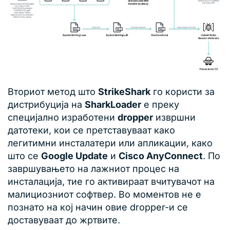
Вториот метод што
StrikeShark
го користи за
дистрибуција на
SharkLoader
е преку
специјално изработени
dropper
извршни
датотеки, кои се претставуваат како
легитимни инсталатери или апликации, како
што се
Google Update
и
Cisco AnyConnect
. По
завршувањето на лажниот процес на
инсталација, тие го активираат вчитувачот на
малициозниот софтвер. Во моментов не е
познато на кој начин овие dropper-и се
доставуваат до жртвите.