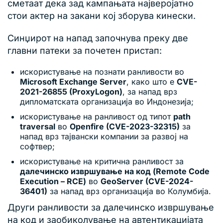
сметаат дека зад кампањата најверојатно
стои актер на закани кој зборува кинески.
Синџирот на напад започнува преку две
главни патеки за почетен пристап:
искористување на познати ранливости во
Microsoft Exchange Server
, како што е
CVE-
2021-26855 (ProxyLogon)
, за напад врз
дипломатската организација во Индонезија;
искористување на ранливост од типот
path
traversal
во
Openfire (CVE-2023-32315)
за
напад врз тајвански компании за развој на
софтвер;
искористување на критична ранливост за
далечинско извршување на код (Remote Code
Execution – RCE)
во
GeoServer (CVE-2024-
36401)
за напад врз организација во Колумбија.
Други ранливости за далечинско извршување
на код и заобиколување на автентикацијата