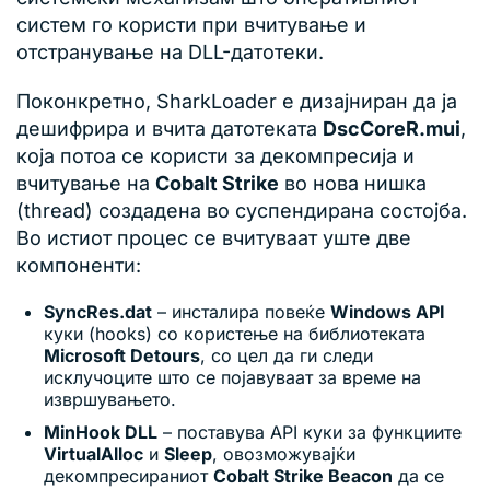
систем го користи при вчитување и
отстранување на DLL-датотеки.
Поконкретно, SharkLoader е дизајниран да ја
дешифрира и вчита датотеката
DscCoreR.mui
,
која потоа се користи за декомпресија и
вчитување на
Cobalt Strike
во нова нишка
(thread) создадена во суспендирана состојба.
Во истиот процес се вчитуваат уште две
компоненти:
SyncRes.dat
– инсталира повеќе
Windows API
куки (hooks) со користење на библиотеката
Microsoft Detours
, со цел да ги следи
исклучоците што се појавуваат за време на
извршувањето.
MinHook DLL
– поставува API куки за функциите
VirtualAlloc
и
Sleep
, овозможувајќи
декомпресираниот
Cobalt Strike Beacon
да се