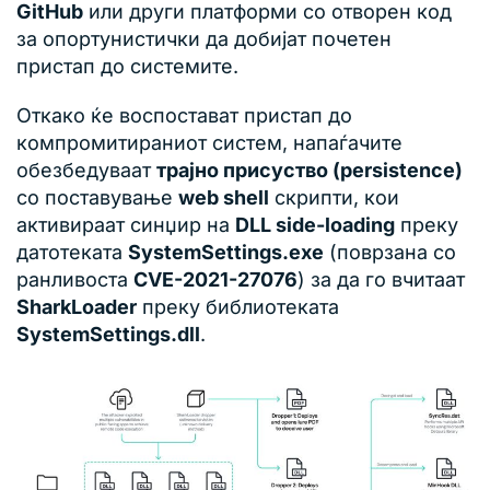
GitHub
или други платформи со отворен код
за опортунистички да добијат почетен
пристап до системите.
Откако ќе воспостават пристап до
компромитираниот систем, напаѓачите
обезбедуваат
трајно присуство (persistence)
со поставување
web shell
скрипти, кои
активираат синџир на
DLL side-loading
преку
датотеката
SystemSettings.exe
(поврзана со
ранливоста
CVE-2021-27076
) за да го вчитаат
SharkLoader
преку библиотеката
SystemSettings.dll
.