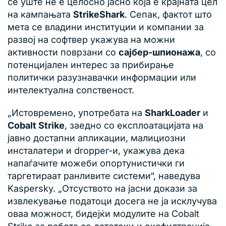
сè уште не е целосно јасно која е крајната цел
на кампањата
StrikeShark
. Сепак, фактот што
мета се владини институции и компании за
развој на софтвер укажува на можни
активности поврзани со
сајбер-шпионажа
, со
потенцијален интерес за прибирање
политички разузнавачки информации или
интелектуална сопственост.
„Истовремено, употребата на
SharkLoader
и
Cobalt Strike
, заедно со експлоатацијата на
јавно достапни апликации, малициозни
инсталатери и dropper-и, укажува дека
напаѓачите можеби опортунистички ги
таргетираат ранливите системи“, наведува
Kaspersky. „Отсуството на јасни докази за
извлекување податоци досега не ја исклучува
оваа можност, бидејќи модулите на Cobalt