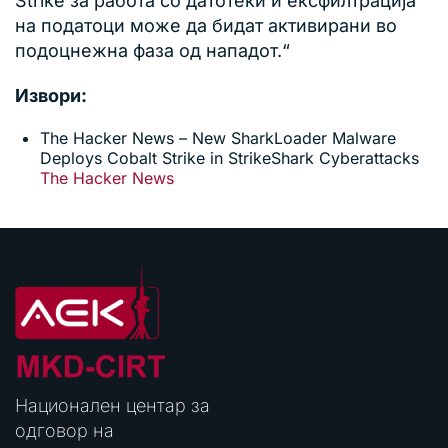
Strike за работа со датотеки и ексфилтрација
на податоци може да бидат активирани во
подоцнежна фаза од нападот.“
Извори:
The Hacker News – New SharkLoader Malware
Deploys Cobalt Strike in StrikeShark Cyberattacks
The Hacker News
Национален центар за
одговор на