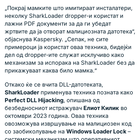
„Покрај мамките што имитираат инсталатери,
неколку SharkLoader dropper-и користат и
лажни PDF документи за да ги убедат
жртвите да ја отворат малициозната датотека“,
објаснува Kaspersky. „Сепак, не сите
примероци ја користат оваа техника, бидејќи
дел од dropper-ите служат исклучиво како
механизам за испорака на SharkLoader без да
прикажуваат каква било мамка.“
Откако ќе се вчита DLL-датотеката,
SharkLoader
применува техника позната како
Perfect DLL Hijacking
, опишана од
безбедносниот истражувач
Елиот Килик
во
октомври 2023 година. Оваа техника
овозможува извршување на малициозен код
со заобиколување на
Windows Loader Lock
–
системски механизам што оперативниот