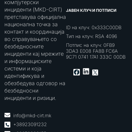
компјутерски
инциденти (MKD-CIRT)
ЈАВЕН КЛУЧ И ПОТПИСИ
претставува официјална
национална точка за
ID на клуч: 0x333C00DB
контакт и координација
Тип на клуч: RSA 4096
во справувањето со
Потпис на клуч: 0FB9
безбедносните
3DA3 E008 FA8B FC6A
инциденти кај мрежите
9C71 0741 17A1 333C 00DB
и информациските
системи и која
LinkedIn
Facebook
X
идентификува и
обезбедува одговор на
безбедносни
инциденти и ризици.
info@mkd-cirt.mk
+38923091232