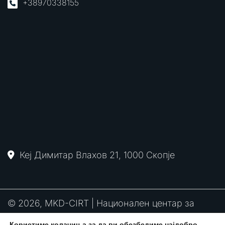
+38970338155
Кеј Димитар Влахов 21, 1000 Скопје
© 2026, MKD-CIRT | Национален центар за
одговор на компјутерски инциденти
Користиме колачиња за да ви обезбедиме најдобро