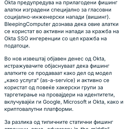
Okta предупредува на прилагодени фишинг
алатки изградени специјално за гласовни
социјално-инженерски напади (вишинг).
BleepingComputer дознава дека овие алатки
се користат во активни напади за кражба на
Okta SSO ингеренции со цел кражба на
податоци.
Во нов извештај објавен денес од Okta,
истражувачите објаснуваат дека фишинг
алатките се продаваат како дел од модел
„како услуга“ (as-a-service) и активно се
користат од повеќе хакерски групи за
таргетирање на провајдери на идентитети,
вклучувајќи ги Google, Microsoft и Okta, како и
криптовалутни платформи.
За разлика од типичните статични фишинг