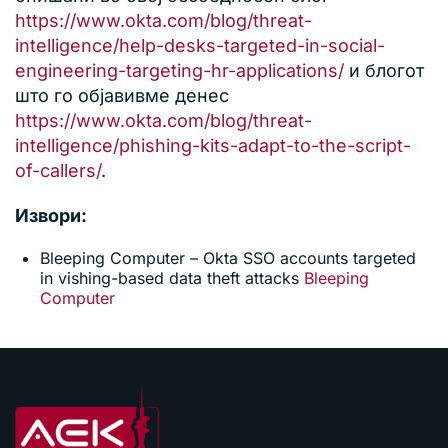
https://www.okta.com/blog/threat-
intelligence/help-desks-targeted-in-social-
engineering-targeting-hr-applications/
и блогот
што го објавивме денес
https://www.okta.com/blog/threat-
intelligence/phishing-kits-adapt-to-the-script-
of-callers/
.
Извори:
Bleeping Computer – Okta SSO accounts targeted
in vishing-based data theft attacks
Bleeping
Computer