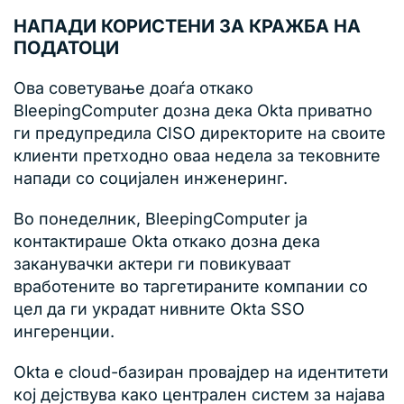
НАПАДИ КОРИСТЕНИ ЗА КРАЖБА НА
ПОДАТОЦИ
Ова советување доаѓа откако
BleepingComputer дозна дека Okta приватно
ги предупредила CISO директорите на своите
клиенти претходно оваа недела за тековните
напади со социјален инженеринг.
Во понеделник, BleepingComputer ја
контактираше Okta откако дозна дека
заканувачки актери ги повикуваат
вработените во таргетираните компании со
цел да ги украдат нивните Okta SSO
ингеренции.
Okta е cloud-базиран провајдер на идентитети
кој дејствува како централен систем за најава