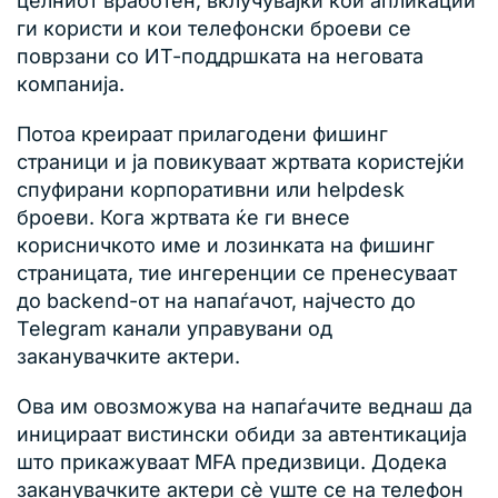
целниот вработен, вклучувајќи кои апликации
ги користи и кои телефонски броеви се
поврзани со ИТ-поддршката на неговата
компанија.
Потоа креираат прилагодени фишинг
страници и ја повикуваат жртвата користејќи
спуфирани корпоративни или helpdesk
броеви. Кога жртвата ќе ги внесе
корисничкото име и лозинката на фишинг
страницата, тие ингеренции се пренесуваат
до backend-от на напаѓачот, најчесто до
Telegram канали управувани од
заканувачките актери.
Ова им овозможува на напаѓачите веднаш да
иницираат вистински обиди за автентикација
што прикажуваат MFA предизвици. Додека
заканувачките актери сè уште се на телефон