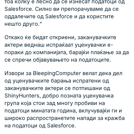
тоа колку е лесно да се изнесат податоци од
Salesforce. Силно ви препорачуваме да се
оддалечите од Salesforce и да користите
нешто друго.“
Откако ќе бидат откриени, заканувачките
актери веднаш испраќаат уценувачки е-
пораки до компанијата, барајќи плаќање за да
се спречи објавувањето на податоците.
Извори за BleepingComputer велат дека дел
од уценувачките барања испратени од
заканувачките актери се потпишани од
ShinyHunters, добро позната уценувачка
група која стои зад многу пробиви на
податоци минатата година, вклучувајќи ги и
широко распространетите напади за кражба
на податоци од Salesforce.