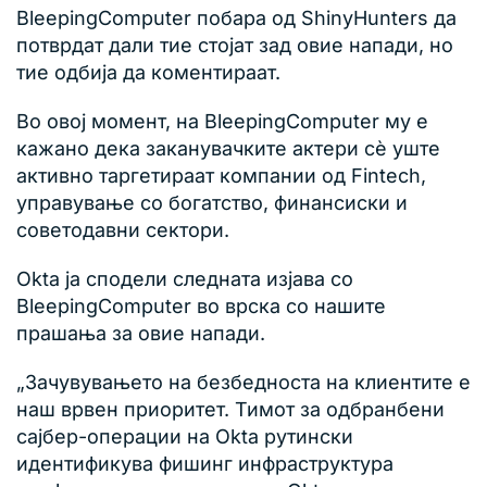
BleepingComputer побара од ShinyHunters да
потврдат дали тие стојат зад овие напади, но
тие одбија да коментираат.
Во овој момент, на BleepingComputer му е
кажано дека заканувачките актери сè уште
активно таргетираат компании од Fintech,
управување со богатство, финансиски и
советодавни сектори.
Okta ја сподели следната изјава со
BleepingComputer во врска со нашите
прашања за овие напади.
„Зачувувањето на безбедноста на клиентите е
наш врвен приоритет. Тимот за одбранбени
сајбер-операции на Okta рутински
идентификува фишинг инфраструктура