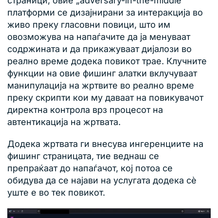
страници, овие „adversary-in-the-middle“
платформи се дизајнирани за интеракција во
живо преку гласовни повици, што им
овозможува на напаѓачите да ја менуваат
содржината и да прикажуваат дијалози во
реално време додека повикот трае. Клучните
функции на овие фишинг алатки вклучуваат
манипулација на жртвите во реално време
преку скрипти кои му даваат на повикувачот
директна контрола врз процесот на
автентикација на жртвата.
Додека жртвата ги внесува ингеренциите на
фишинг страницата, тие веднаш се
препраќаат до напаѓачот, кој потоа се
обидува да се најави на услугата додека сè
уште е во тек повикот.