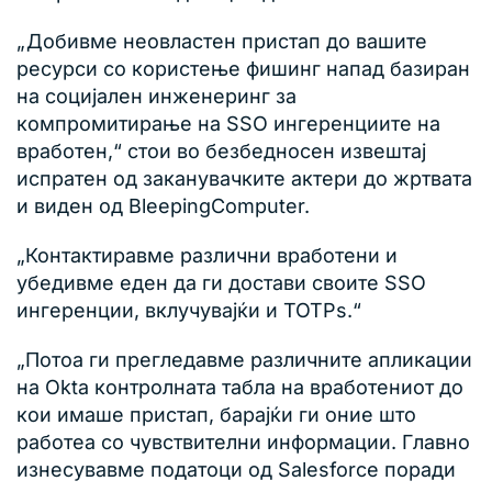
„Добивме неовластен пристап до вашите
ресурси со користење фишинг напад базиран
на социјален инженеринг за
компромитирање на SSO ингеренциите на
вработен,“ стои во безбедносен извештај
испратен од заканувачките актери до жртвата
и виден од BleepingComputer.
„Контактиравме различни вработени и
убедивме еден да ги достави своите SSO
ингеренции, вклучувајќи и TOTPs.“
„Потоа ги прегледавме различните апликации
на Okta контролната табла на вработениот до
кои имаше пристап, барајќи ги оние што
работеа со чувствителни информации. Главно
изнесувавме податоци од Salesforce поради