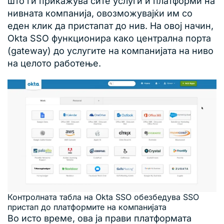
што ги прикажува сите услуги и платформи на
нивната компанија, овозможувајќи им со
еден клик да пристапат до нив. На овој начин,
Okta SSO функционира како централна порта
(gateway) до услугите на компанијата на ниво
на целото работење.
Контролната табла на Okta SSO обезбедува SSO
пристап до платформите на компанијата
Во исто време, ова ја прави платформата