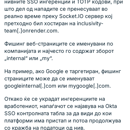
нивните SSO ингеренции и TOTP кодови, при
што дел од нападите се пренесуваат во
реално време преку Socket.IO сервер кој
претходно бил хостиран на inclusivity-
team[.]onrender.com.
Фишинг веб-страниците се именувани по
компанијата и најчесто го содржат зборот
„internal“ или „my“.
На пример, ако Google е таргетиран, фишинг
страниците може да се именуваат
googleinternal[.]com или mygoogle[.]com.
Откако ќе се украдат ингеренциите на
вработениот, напаѓачот се најавува на Okta
SSO контролната табла за да види до кои
платформи има пристап и потоа продолжува
со кражба на податоци од нив.