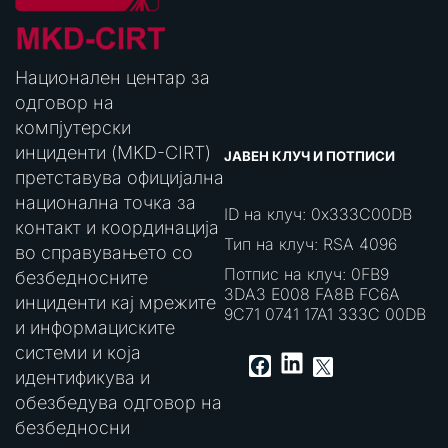
Национален центар за
одговор на
компјутерски
инциденти (MKD-CIRT)
ЈАВЕН КЛУЧ И ПОТПИСИ
претставува официјална
национална точка за
ID на клуч: 0x333C00DB
контакт и координација
Тип на клуч: RSA 4096
во справувањето со
Потпис на клуч: 0FB9
безбедносните
3DA3 E008 FA8B FC6A
инциденти кај мрежите
9C71 0741 17A1 333C 00DB
и информациските
системи и која
LinkedIn
Facebook
X
идентификува и
обезбедува одговор на
безбедносни