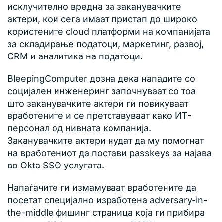
исклучително вредна за заканувачките
актери, кои сега имаат пристап до широко
користените cloud платформи на компанијата
за складирање податоци, маркетинг, развој,
CRM и аналитика на податоци.
BleepingComputer дозна дека нападите со
социјален инженеринг започнуваат со тоа
што заканувачките актери ги повикуваат
вработените и се претставуваат како ИТ-
персонал од нивната компанија.
Заканувачките актери нудат да му помогнат
на вработениот да постави passkeys за најава
во Okta SSO услугата.
Напаѓачите ги измамуваат вработените да
посетат специјално изработена adversary-in-
the-middle фишинг страница која ги прибира