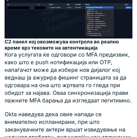
C2 панел кој овозможува контрола во реално
време врз тековите на автентикација
Кога услугата ќе одговори со MFA предизвик,
како што е push нотификација или OTP,
напаѓачот може да избере нов дијалог кој
веднаш ја ажурира фишинг страницата за да
одговара на она што жртвата го гледа при
обидот за најава. Оваа синхронизација прави
лажните MFA барања да изгледаат легитимно.
Okta наведува дека овие напади се
внимателно испланирани, при што
заканувачките актери вршат извидување на