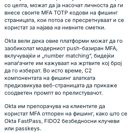
со целта, можат да ја насочат личноста да ги
внесе своите MFA TOTP кодови на фишинг
страницата, кои потоа се пресретнуваат и се
користат за најава на нивните сметки.
Okta вели дека овие платформи можат да го
заобиколат модерниот push-базиран MFA,
вклучувајќи и „number matching“, бидејќи
напаѓачите им кажуваат на жртвите кој број
да го изберат. Во исто време, C2
компонентата на фишинг алатката
предизвикува веб-страницата да прикаже
соодветен промпт во прелистувачот.
Okta им препорачува на клиентите да
користат MFA отпорен на фишинг, како што се
Okta FastPass, FIDO2 безбедносни клучеви
или passkeys.