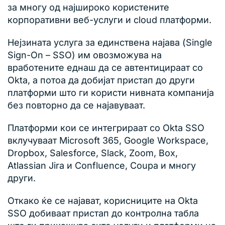
за многу од најшироко користените
корпоративни веб-услуги и cloud платформи.
Нејзината услуга за единствена најава (Single
Sign-On – SSO) им овозможува на
вработените еднаш да се автентицираат со
Okta, а потоа да добијат пристап до други
платформи што ги користи нивната компанија
без повторно да се најавуваат.
Платформи кои се интегрираат со Okta SSO
вклучуваат Microsoft 365, Google Workspace,
Dropbox, Salesforce, Slack, Zoom, Box,
Atlassian Jira и Confluence, Coupa и многу
други.
Откако ќе се најават, корисниците на Okta
SSO добиваат пристап до контролна табла