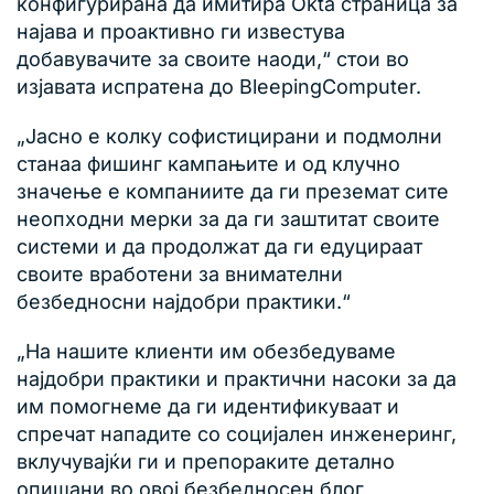
конфигурирана да имитира Okta страница за
најава и проактивно ги известува
добавувачите за своите наоди,“ стои во
изјавата испратена до BleepingComputer.
„Јасно е колку софистицирани и подмолни
станаа фишинг кампањите и од клучно
значење е компаниите да ги преземат сите
неопходни мерки за да ги заштитат своите
системи и да продолжат да ги едуцираат
своите вработени за внимателни
безбедносни најдобри практики.“
„На нашите клиенти им обезбедуваме
најдобри практики и практични насоки за да
им помогнеме да ги идентификуваат и
спречат нападите со социјален инженеринг,
вклучувајќи ги и препораките детално
опишани во овој безбедносен блог