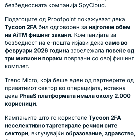
безбедносната компанија SpyCloud.
Податоците од Proofpoint покажуваат дека
Tycoon 2FA
бил одговорен за
најголем обем
на AiTM фишинг закани
. Компанијата за
безбедност на е-пошта изјави дека
само во
февруари 2026 година
забележала
повеќе од
три милиони пораки
поврзани со овој фишинг
комплет.
Trend Micro, која беше еден од партнерите од
приватниот сектор во операцијата, истакна
дека
PhaaS платформата имала околу 2.000
корисници
.
Кампањите што го користеле
Tycoon 2FA
неселективно таргетирале речиси сите
сектори
, вклучувајќи
образование, здравство,