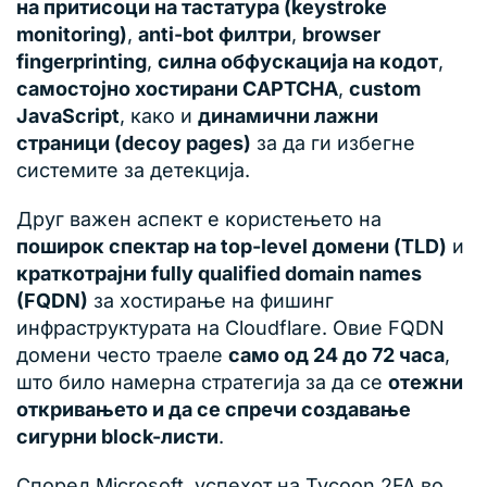
на притисоци на тастатура (keystroke
monitoring)
,
anti-bot филтри
,
browser
fingerprinting
,
силна обфускација на кодот
,
самостојно хостирани CAPTCHA
,
custom
JavaScript
, како и
динамични лажни
страници (decoy pages)
за да ги избегне
системите за детекција.
Друг важен аспект е користењето на
поширок спектар на top-level домени (TLD)
и
краткотрајни fully qualified domain names
(FQDN)
за хостирање на фишинг
инфраструктурата на Cloudflare. Овие FQDN
домени често траеле
само од 24 до 72 часа
,
што било намерна стратегија за да се
отежни
откривањето и да се спречи создавање
сигурни block-листи
.
Според Microsoft, успехот на Tycoon 2FA во