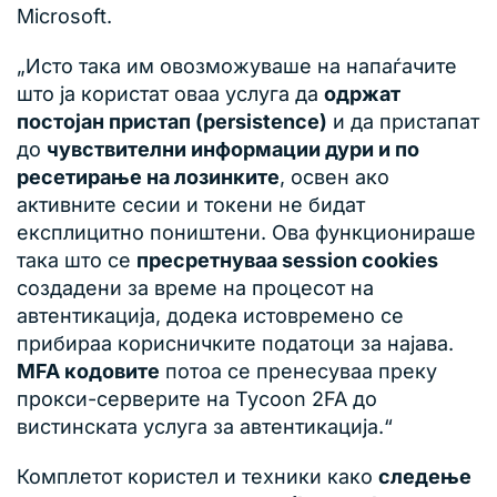
Microsoft.
„Исто така им овозможуваше на напаѓачите
што ја користат оваа услуга да
одржат
постојан пристап (persistence)
и да пристапат
до
чувствителни информации дури и по
ресетирање на лозинките
, освен ако
активните сесии и токени не бидат
експлицитно поништени. Ова функционираше
така што се
пресретнуваа session cookies
создадени за време на процесот на
автентикација, додека истовремено се
прибираа корисничките податоци за најава.
MFA кодовите
потоа се пренесуваа преку
прокси-серверите на Tycoon 2FA до
вистинската услуга за автентикација.“
Комплетот користел и техники како
следење