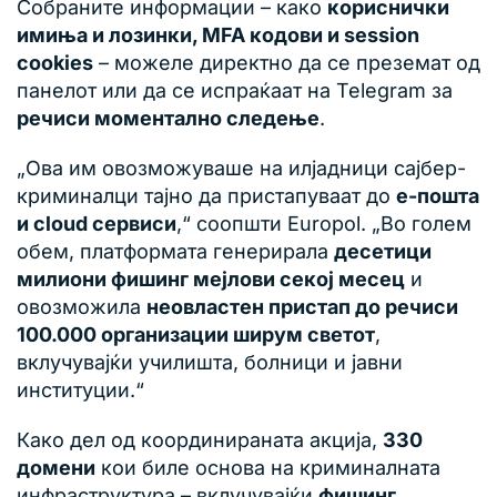
Собраните информации – како
кориснички
имиња и лозинки, MFA кодови и session
cookies
– можеле директно да се преземат од
панелот или да се испраќаат на Telegram за
речиси моментално следење
.
„Ова им овозможуваше на илјадници сајбер-
криминалци тајно да пристапуваат до
е-пошта
и cloud сервиси
,“ соопшти Europol. „Во голем
обем, платформата генерирала
десетици
милиони фишинг мејлови секој месец
и
овозможила
неовластен пристап до речиси
100.000 организации ширум светот
,
вклучувајќи училишта, болници и јавни
институции.“
Како дел од координираната акција,
330
домени
кои биле основа на криминалната
инфраструктура – вклучувајќи
фишинг