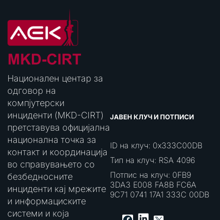
Национален центар за
одговор на
компјутерски
инциденти (MKD-CIRT)
ЈАВЕН КЛУЧ И ПОТПИСИ
претставува официјална
национална точка за
ID на клуч: 0x333C00DB
контакт и координација
Тип на клуч: RSA 4096
во справувањето со
Потпис на клуч: 0FB9
безбедносните
3DA3 E008 FA8B FC6A
инциденти кај мрежите
9C71 0741 17A1 333C 00DB
и информациските
системи и која
LinkedIn
Facebook
X