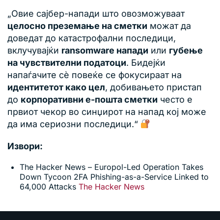
„Овие сајбер-напади што овозможуваат
целосно преземање на сметки
можат да
доведат до катастрофални последици,
вклучувајќи
ransomware напади
или
губење
на чувствителни податоци
. Бидејќи
напаѓачите сè повеќе се фокусираат на
идентитетот како цел
, добивањето пристап
до
корпоративни е-пошта сметки
често е
првиот чекор во синџирот на напад кој може
да има сериозни последици.“
Извори:
The Hacker News – Europol-Led Operation Takes
Down Tycoon 2FA Phishing-as-a-Service Linked to
64,000 Attacks
The Hacker News