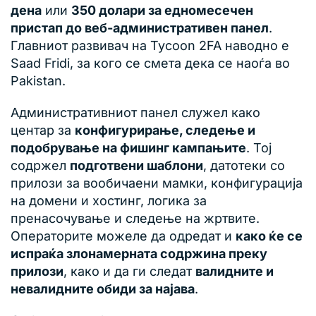
дена
или
350 долари за едномесечен
пристап до веб-административен панел
.
Главниот развивач на Tycoon 2FA наводно е
Saad Fridi, за кого се смета дека се наоѓа во
Pakistan.
Административниот панел служел како
центар за
конфигурирање, следење и
подобрување на фишинг кампањите
. Тој
содржел
подготвени шаблони
, датотеки со
прилози за вообичаени мамки, конфигурација
на домени и хостинг, логика за
пренасочување и следење на жртвите.
Операторите можеле да одредат и
како ќе се
испраќа злонамерната содржина преку
прилози
, како и да ги следат
валидните и
невалидните обиди за најава
.