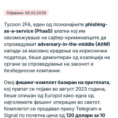
Објавено: 06.03.2026
Tycoon 2FA, еден од позначајните
phishing-
as-a-service (PhaaS)
алатки кој им
овозможуваше на сајбер-криминалците да
спроведуваат
adversary-in-the-middle (AitM)
напади за масовно крадење на кориснички
податоци, беше демонтиран од коалиција на
органи за спроведување на законот и
безбедносни компании.
Овој
фишинг-комплет базиран на претплата
,
кој првпат се појави во август 2023 година,
беше опишан од Europol како една од
најголемите фишинг операции во светот.
Комплетот се продавал преку Telegram и
Signal по почетна цена од
120 долари за 10