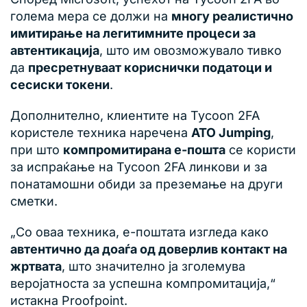
голема мера се должи на
многу реалистично
имитирање на легитимните процеси за
автентикација
, што им овозможувало тивко
да
пресретнуваат кориснички податоци и
сесиски токени
.
Дополнително, клиентите на Tycoon 2FA
користеле техника наречена
ATO Jumping
,
при што
компромитирана е-пошта
се користи
за испраќање на Tycoon 2FA линкови и за
понатамошни обиди за преземање на други
сметки.
„Со оваа техника, е-поштата изгледа како
автентично да доаѓа од доверлив контакт на
жртвата
, што значително ја зголемува
веројатноста за успешна компромитација,“
истакна Proofpoint.