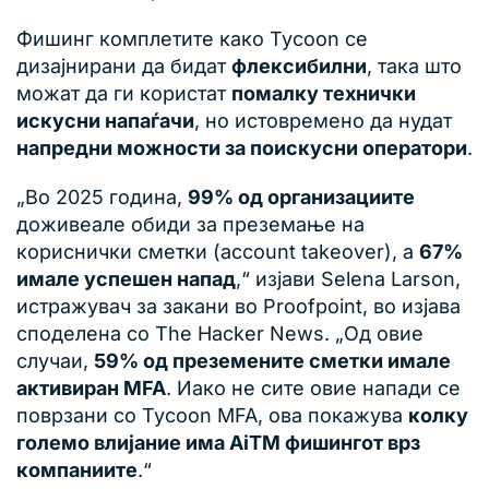
Фишинг комплетите како Tycoon се
дизајнирани да бидат
флексибилни
, така што
можат да ги користат
помалку технички
искусни напаѓачи
, но истовремено да нудат
напредни можности за поискусни оператори
.
„Во 2025 година,
99% од организациите
доживеале обиди за преземање на
кориснички сметки (account takeover), а
67%
имале успешен напад
,“ изјави Selena Larson,
истражувач за закани во Proofpoint, во изјава
споделена со The Hacker News. „Од овие
случаи,
59% од преземените сметки имале
активиран MFA
. Иако не сите овие напади се
поврзани со Tycoon MFA, ова покажува
колку
големо влијание има AiTM фишингот врз
компаниите
.“