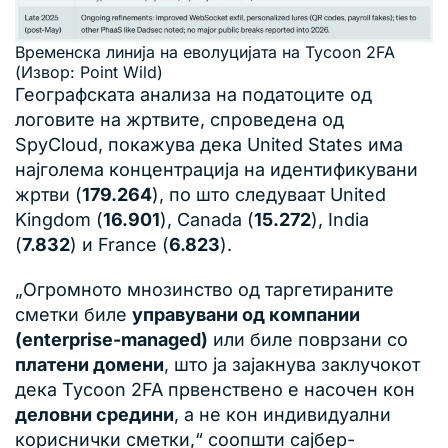
Временска линија на еволуцијата на Tycoon 2FA
(Извор: Point Wild)
Географската анализа на податоците од
логовите на жртвите, спроведена од
SpyCloud, покажува дека United States има
најголема концентрација на идентификувани
жртви (
179.264
), по што следуваат United
Kingdom (
16.901
), Canada (
15.272
), India
(
7.832
) и France (
6.823
).
„Огромното мнозинство од таргетираните
сметки биле
управувани од компании
(enterprise-managed)
или биле поврзани со
платени домени
, што ја зајакнува заклучокот
дека Tycoon 2FA првенствено е насочен кон
деловни средини
, а не кон индивидуални
кориснички сметки,“ соопшти сајбер-