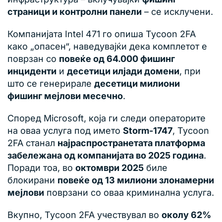
страници и контролни панели
– се исклучени.
Компанијата Intel 471 го опиша Tycoon 2FA
како „опасен“, наведувајќи дека комплетот е
поврзан со
повеќе од 64.000 фишинг
инциденти
и
десетици илјади домени
, при
што се генерирале
десетици милиони
фишинг мејлови месечно
.
Според Microsoft, која ги следи операторите
на оваа услуга под името
Storm-1747
, Tycoon
2FA станал
најраспространетата платформа
забележана од компанијата во 2025 година
.
Поради тоа, во
октомври 2025
биле
блокирани
повеќе од 13 милиони злонамерни
мејлови
поврзани со оваа криминална услуга.
Вкупно, Tycoon 2FA учествувал во
околу 62%