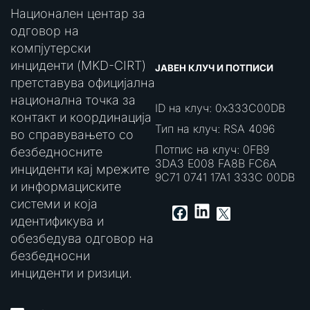
Национален центар за
одговор на
компјутерски
инциденти (MKD-CIRT)
ЈАВЕН КЛУЧ И ПОТПИСИ
претставува официјална
национална точка за
ID на клуч: 0x333C00DB
контакт и координација
Тип на клуч: RSA 4096
во справувањето со
Потпис на клуч: 0FB9
безбедносните
3DA3 E008 FA8B FC6A
инциденти кај мрежите
9C71 0741 17A1 333C 00DB
и информациските
системи и која
LinkedIn
Facebook
X
идентификува и
обезбедува одговор на
безбедносни
инциденти и ризици.