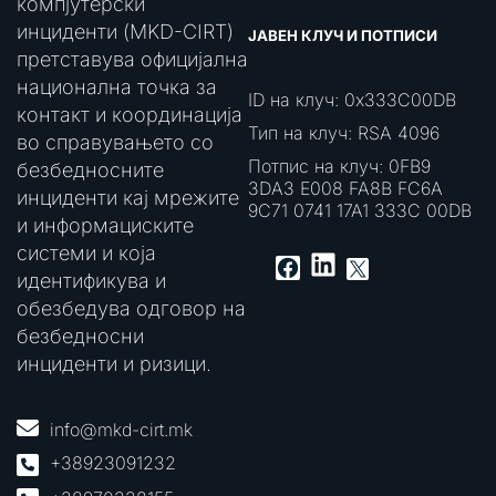
компјутерски
инциденти (MKD-CIRT)
ЈАВЕН КЛУЧ И ПОТПИСИ
претставува официјална
национална точка за
ID на клуч: 0x333C00DB
контакт и координација
Тип на клуч: RSA 4096
во справувањето со
Потпис на клуч: 0FB9
безбедносните
3DA3 E008 FA8B FC6A
инциденти кај мрежите
9C71 0741 17A1 333C 00DB
и информациските
системи и која
LinkedIn
Facebook
X
идентификува и
обезбедува одговор на
безбедносни
инциденти и ризици.
info@mkd-cirt.mk
+38923091232