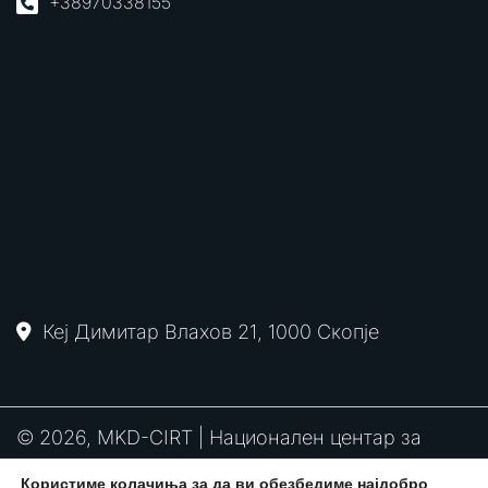
+38970338155
Кеј Димитар Влахов 21, 1000 Скопје
© 2026, MKD-CIRT | Национален центар за
одговор на компјутерски инциденти
Користиме колачиња за да ви обезбедиме најдобро