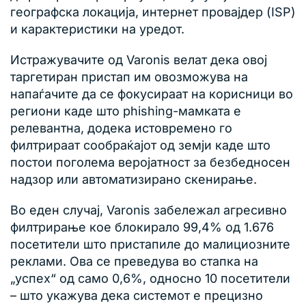
географска локација, интернет провајдер (ISP)
и карактеристики на уредот.
Истражувачите од Varonis велат дека овој
таргетиран пристап им овозможува на
напаѓачите да се фокусираат на корисници во
региони каде што phishing-мамката е
релевантна, додека истовремено го
филтрираат сообраќајот од земји каде што
постои поголема веројатност за безбедносен
надзор или автоматизирано скенирање.
Во еден случај, Varonis забележал агресивно
филтрирање кое блокирало 99,4% од 1.676
посетители што пристапиле до малициозните
реклами. Ова се преведува во стапка на
„успех“ од само 0,6%, односно 10 посетители
– што укажува дека системот е прецизно