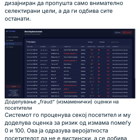
дизајниран да пропушта само внимателно
селектирани цели, а да ги одбива сите
останати.
Доделување „fraud“ (измаменички) оценки на
посетители
Системот го проценува секој посетител и му
доделува оценка за ризик од измама помеѓу
0 и 100. Ова ја одразува веројатноста
посетителот да не е вистински, а се добива