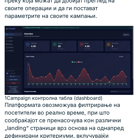
преку која можат да добијат преглед на
своите операции и да ги постават
параметрите на своите кампањи.
1Campaign контролна табла (dashboard)
Платформата овозможува филтрирање на
посетители во реално време, при што
сообраќајот се пренасочува кон различни
„landing“ страници врз основа на однапред
дефинирани критериуми, вклучувајќи