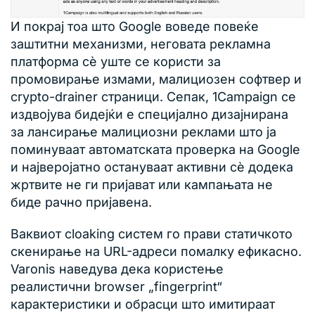
И покрај тоа што Google воведе повеќе
заштитни механизми, неговата рекламна
платформа сè уште се користи за
промовирање измами, малициозен софтвер и
crypto-drainer страници. Сепак, 1Campaign се
издвојува бидејќи е специјално дизајнирана
за лансирање малициозни реклами што ја
поминуваат автоматската проверка на Google
и најверојатно остануваат активни сè додека
жртвите не ги пријават или кампањата не
биде рачно пријавена.
Ваквиот cloaking систем го прави статичкото
скенирање на URL-адреси помалку ефикасно.
Varonis наведува дека користење
реалистични browser „fingerprint“
карактеристики и обрасци што имитираат