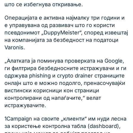
што се избегнува откривање.
Операцијата е активна најмалку три години и
е управувана од развивач што го користи
псевдонимот „DuppyMeister“, според извештај
на компанијата за безбедност на податоци
Varonis.
„Алатката ја поминува проверката на Google,
ги филтрира безбедносните истражувачи и ги
одржува phishing и crypto drainer страниците
онлајн што е можно подолго, пренасочувајќи
вистински корисници кон страници
контролирани од напаѓачите,“ велат
истражувачите.
1Campaign на своите „клиенти“ им нуди лесна
за користење контролна табла (dashboard),