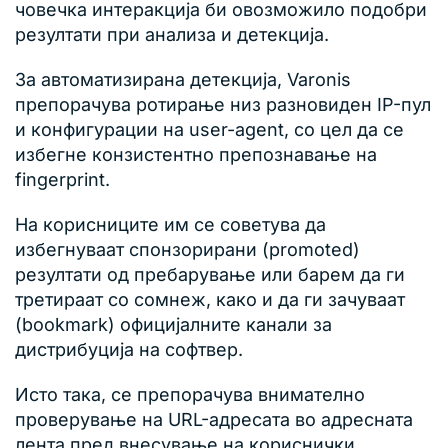
човечка интеракција би овозможило подобри
резултати при анализа и детекција.
За автоматизирана детекција, Varonis
препорачува ротирање низ разновиден IP-пул
и конфигурации на user-agent, со цел да се
избегне конзистентно препознавање на
fingerprint.
На корисниците им се советува да
избегнуваат спонзорирани (promoted)
резултати од пребарување или барем да ги
третираат со сомнеж, како и да ги зачуваат
(bookmark) официјалните канали за
дистрибуција на софтвер.
Исто така, се препорачува внимателно
проверување на URL-адресата во адресната
лента пред внесување на кориснички