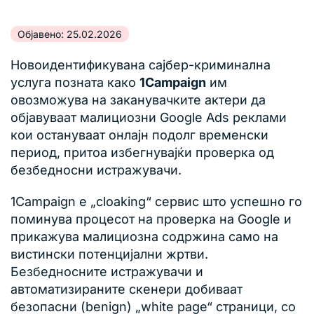
Објавено: 25.02.2026
Новоидентификувана сајбер-криминална
услуга позната како
1Campaign
им
овозможува на заканувачките актери да
објавуваат малициозни Google Ads реклами
кои остануваат онлајн подолг временски
период, притоа избегнувајќи проверка од
безбедносни истражувачи.
1Campaign е „cloaking“ сервис што успешно го
поминува процесот на проверка на Google и
прикажува малициозна содржина само на
вистински потенцијални жртви.
Безбедносните истражувачи и
автоматизираните скенери добиваат
безопасни (benign) „white page“ страници, со