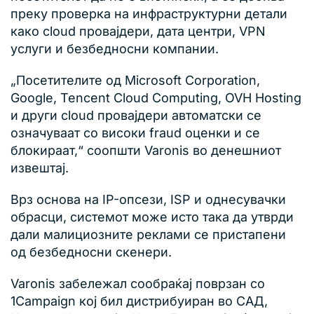
преку проверка на инфраструктурни детали
како cloud провајдери, дата центри, VPN
услуги и безбедносни компании.
„Посетителите од Microsoft Corporation,
Google, Tencent Cloud Computing, OVH Hosting
и други cloud провајдери автоматски се
означуваат со високи fraud оценки и се
блокираат,“ соопшти Varonis во денешниот
извештај.
Врз основа на IP-опсези, ISP и однесувачки
обрасци, системот може исто така да утврди
дали малициозните реклами се пристапени
од безбедносни скенери.
Varonis забележал сообраќај поврзан со
1Campaign кој бил дистрибуиран во САД,