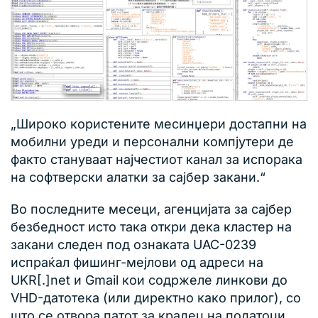
„Широко користените месинџери достапни на
мобилни уреди и персонални компјутери де
факто стануваат најчестиот канал за испорака
на софтверски алатки за сајбер закани.“
Во последните месеци, агенцијата за сајбер
безбедност исто така откри дека кластер на
закани следен под ознаката UAC-0239
испраќал фишинг-мејлови од адреси на
UKR[.]net и Gmail кои содржеле линкови до
VHD-датотека (или директно како прилог), со
што се отвора патот за крадец на податоци