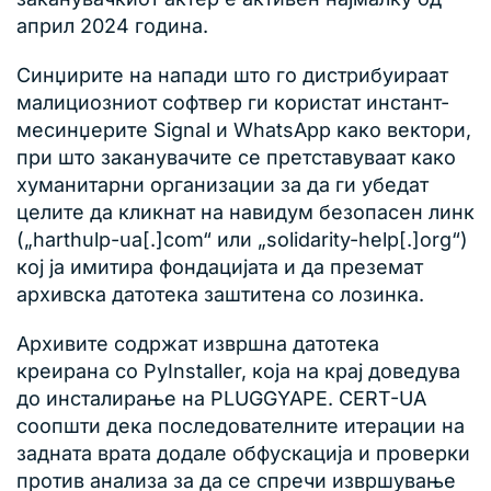
април 2024 година.
Синџирите на напади што го дистрибуираат
малициозниот софтвер ги користат инстант-
месинџерите Signal и WhatsApp како вектори,
при што заканувачите се претставуваат како
хуманитарни организации за да ги убедат
целите да кликнат на навидум безопасен линк
(„harthulp-ua[.]com“ или „solidarity-help[.]org“)
кој ја имитира фондацијата и да преземат
архивска датотека заштитена со лозинка.
Архивите содржат извршна датотека
креирана со PyInstaller, која на крај доведува
до инсталирање на PLUGGYAPE. CERT-UA
соопшти дека последователните итерации на
задната врата додале обфускација и проверки
против анализа за да се спречи извршување