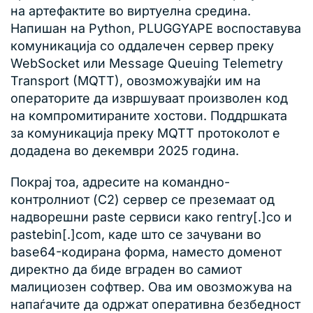
на артефактите во виртуелна средина.
Напишан на Python, PLUGGYAPE воспоставува
комуникација со оддалечен сервер преку
WebSocket или Message Queuing Telemetry
Transport (MQTT), овозможувајќи им на
операторите да извршуваат произволен код
на компромитираните хостови. Поддршката
за комуникација преку MQTT протоколот е
додадена во декември 2025 година.
Покрај тоа, адресите на командно-
контролниот (C2) сервер се преземаат од
надворешни paste сервиси како rentry[.]co и
pastebin[.]com, каде што се зачувани во
base64-кодирана форма, наместо доменот
директно да биде вграден во самиот
малициозен софтвер. Ова им овозможува на
напаѓачите да одржат оперативна безбедност