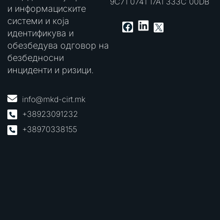
9C71 0741 17A1 333C 00DB
и информациските
системи и која
LinkedIn
Facebook
X
идентификува и
обезбедува одговор на
безбедносни
инциденти и ризици.
info@mkd-cirt.mk
+38923091232
+38970338155