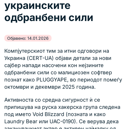
украинските
одбранбени сили
Објавено: 14.01.2026
Компјутерскиот тим за итни одговори на
Украина (CERT-UA) објави детали за нови
сајбер напади насочени кон нејзините
одбранбени сили со малициозен софтвер
познат како PLUGGYAPE, во периодот помеѓу
октомври и декември 2025 година.
Активноста со средна сигурност ѝ се
припишува на руска хакерска група следена
под името Void Blizzard (позната и како
Laundry Bear или UAC-0190). Се верува дека
заканувачкиот актер е активен најмалку од