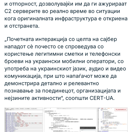
и отпорност, дозволувајќи им да ги ажурираат
C2 серверите во реално време во ситуации
кога оригиналната инфраструктура е откриена
и отстранета.
„Почетната интеракција со целта на сајбер
нападот сè почесто се спроведува со
користење легитимни сметки и телефонски
броеви на украински мобилни оператори, со
употреба на украинскиот јазик, аудио и видео
комуникација, при што напаѓачот може да
демонстрира детално и релевантно
познавање за поединецот, организацијата и
нејзините активности“, соопшти CERT-UA.