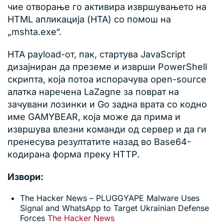
чие отворање го активира извршувањето на
HTML апликација (HTA) со помош на
„mshta.exe“.
HTA payload-от, пак, стартува JavaScript
дизајниран да преземе и изврши PowerShell
скрипта, која потоа испорачува open-source
алатка наречена LaZagne за поврат на
зачувани лозинки и Go задна врата со кодно
име GAMYBEAR, која може да прима и
извршува влезни команди од сервер и да ги
пренесува резултатите назад во Base64-
кодирана форма преку HTTP.
Извори:
The Hacker News – PLUGGYAPE Malware Uses
Signal and WhatsApp to Target Ukrainian Defense
Forces
The Hacker News