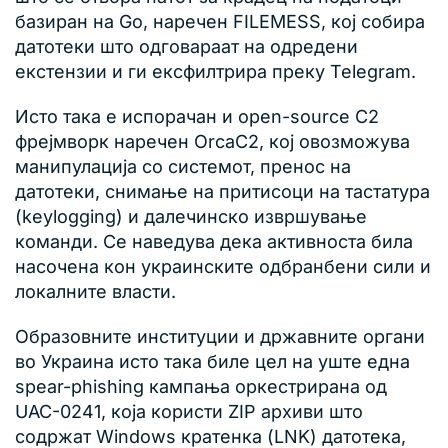
базиран на Go, наречен FILEMESS, кој собира
датотеки што одговараат на одредени
екстензии и ги ексфилтрира преку Telegram.
Исто така е испорачан и open-source C2
фрејмворк наречен OrcaC2, кој овозможува
манипулација со системот, пренос на
датотеки, снимање на притисоци на тастатура
(keylogging) и далечинско извршување
команди. Се наведува дека активноста била
насочена кон украинските одбранбени сили и
локалните власти.
Образовните институции и државните органи
во Украина исто така биле цел на уште една
spear-phishing кампања оркестрирана од
UAC-0241, која користи ZIP архиви што
содржат Windows кратенка (LNK) датотека,