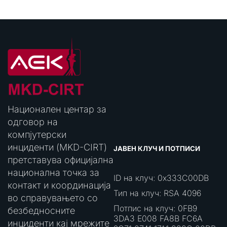
Национален центар за
одговор на
компјутерски
инциденти (MKD-CIRT)
ЈАВЕН КЛУЧ И ПОТПИСИ
претставува официјална
национална точка за
ID на клуч: 0x333C00DB
контакт и координација
Тип на клуч: RSA 4096
во справувањето со
Потпис на клуч: 0FB9
безбедносните
3DA3 E008 FA8B FC6A
инциденти кај мрежите