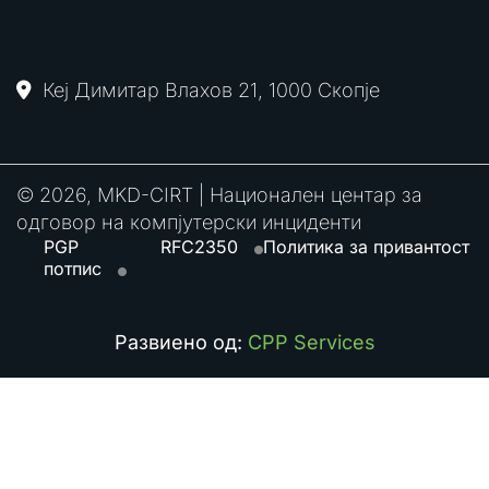
Кеј Димитар Влахов 21, 1000 Скопје
© 2026, MKD-CIRT | Национален центар за
одговор на компјутерски инциденти
PGP
RFC2350
Политика за привантост
потпис
Развиено од:
CPP Services
Search
for: