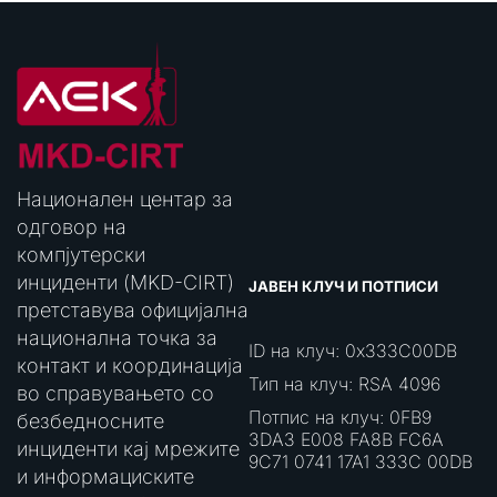
Национален центар за
одговор на
компјутерски
инциденти (MKD-CIRT)
ЈАВЕН КЛУЧ И ПОТПИСИ
претставува официјална
национална точка за
ID на клуч: 0x333C00DB
контакт и координација
Тип на клуч: RSA 4096
во справувањето со
Потпис на клуч: 0FB9
безбедносните
3DA3 E008 FA8B FC6A
инциденти кај мрежите
9C71 0741 17A1 333C 00DB
и информациските