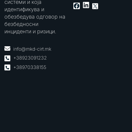
системи и која
LinkedIn
Facebook
X
идентификува и
обезбедува одговор на
безбедносни
инциденти и ризици.
info@mkd-cirt.mk
+38923091232
+38970338155