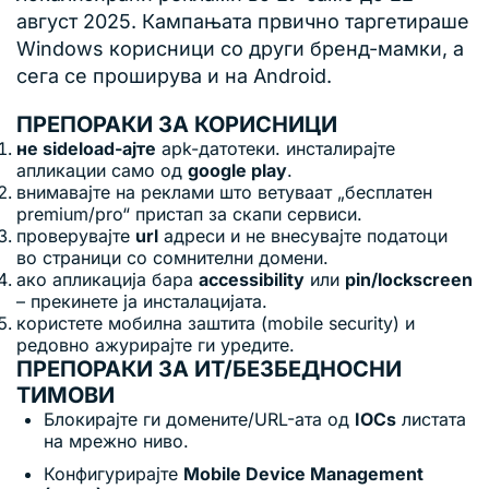
август 2025. Кампањата првично таргетираше
Windows корисници со други бренд-мамки, а
сега се проширува и на Android.
ПРЕПОРАКИ ЗА КОРИСНИЦИ
не sideload-ајте
apk-датотеки. инсталирајте
апликации само од
google play
.
внимавајте на реклами што ветуваат „бесплатен
premium/pro“ пристап за скапи сервиси.
проверувајте
url
адреси и не внесувајте податоци
во страници со сомнителни домени.
ако апликација бара
accessibility
или
pin/lockscreen
– прекинете ја инсталацијата.
користете мобилна заштита (mobile security) и
редовно ажурирајте ги уредите.
ПРЕПОРАКИ ЗА ИТ/БЕЗБЕДНОСНИ
ТИМОВИ
Блокирајте ги домените/URL-ата од
IOCs
листата
на мрежно ниво.
Конфигурирајте
Mobile Device Management