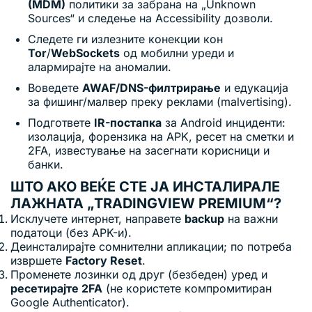
(MDM)
политики за забрана на „Unknown
Sources“ и следење на Accessibility дозволи.
Следете ги излезните конекции кон
Tor
/
WebSockets
од мобилни уреди и
алармирајте на аномалии.
Воведете
AWAF/DNS-филтрирање
и едукација
за фишинг/малвер преку реклами (malvertising).
Подгответе
IR-постапка
за Android инциденти:
изолација, форензика на APK, ресет на сметки и
2FA, известување на засегнати корисници и
банки.
ШТО АКО ВЕЌЕ СТЕ ЈА ИНСТАЛИРАЛЕ
ЛАЖНАТА „TRADINGVIEW PREMIUM“?
Исклучете интернет, направете
backup
на важни
податоци (без APK-и).
Деинсталирајте сомнителни апликации; по потреба
извршете
Factory Reset
.
Променете лозинки од друг (безбеден) уред и
ресетирајте 2FA
(не користете компромитиран
Google Authenticator).