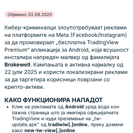
Објавено: 02.09.2025
Кибер-криминалци злоупотребуваат реклами
на платформите на Meta (Facebook/Instagram)
за да промовираат „бесплатна TradingView
Premium“ апликација за Android, која всушност
инсталира напреден малвер од фамилијата
Brokewell
. Кампањата е активна најмалку од
22 јули 2025 и користи локализирани реклами
за да таргетира корисници поврзани со
крипто-активи.
КАКО ФУНКЦИОНИРА НАПАДОТ
Клик на рекламата од
Android
уред води кон
лажна страница што ја имитира официјалната
TradingView и нуди преземање на „tw-
update.apk“ од
tradiwiw[.]online
, преку домени
како
new-tw-view[.]online
.