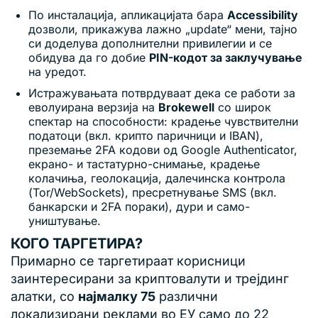
По инсталација, апликацијата бара
Accessibility
дозволи, прикажува лажно „update“ мени, тајно
си доделува дополнителни привилегии и се
обидува да го добие
PIN-кодот за заклучување
на уредот.
Истражувањата потврдуваат дека се работи за
еволуирана верзија на
Brokewell
со широк
спектар на способности: крадење чувствителни
податоци (вкл. крипто паричници и IBAN),
преземање 2FA кодови од Google Authenticator,
екрано- и тастатурно-снимање, крадење
колачиња, геолокација, далечинска контрола
(Tor/WebSockets), пресретнување SMS (вкл.
банкарски и 2FA пораки), дури и само-
уништување.
КОГО ТАРГЕТИРА?
Примарно се таргетираат корисници
заинтересирани за криптовалути и трејдинг
алатки, со
најмалку 75
различни
локализирани реклами во ЕУ само до 22