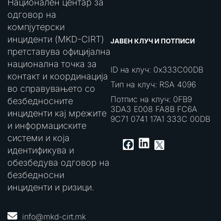
Национален центар за
одговор на
компјутерски
инциденти (MKD-CIRT)
ЈАВЕН КЛУЧ И ПОТПИСИ
претставува официјална
национална точка за
ID на клуч: 0x333C00DB
контакт и координација
Тип на клуч: RSA 4096
во справувањето со
Потпис на клуч: 0FB9
безбедносните
3DA3 E008 FA8B FC6A
инциденти кај мрежите
9C71 0741 17A1 333C 00DB
и информациските
системи и која
LinkedIn
Facebook
X
идентификува и
обезбедува одговор на
безбедносни
инциденти и ризици.
info@mkd-cirt.mk