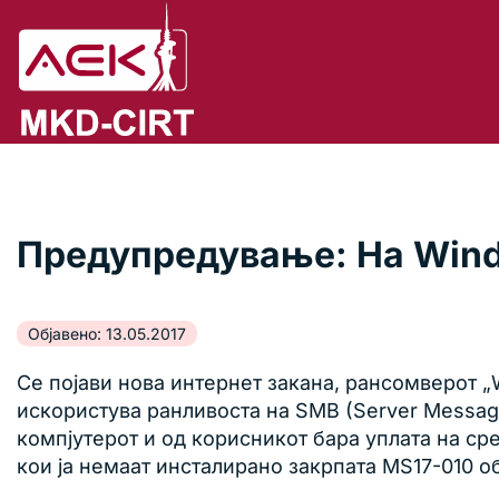
Предупредување: На Win
Објавено: 13.05.2017
Се појави нова интернет закана, рансомверот „
искористува ранливоста на SMB (Server Message
компјутерот и од корисникот бара уплата на сре
кои ја немаат инсталирано закрпата MS17-010 об