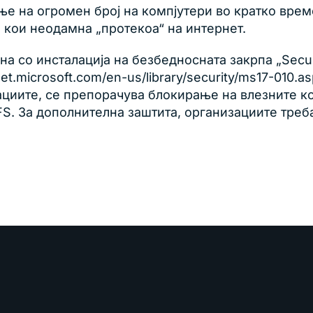
е на огромен број на компјутери во кратко време 
, кои неодамна „протекоа“ на интернет.
на со инсталација на безбедносната закрпа „Secur
net.microsoft.com/en-us/library/security/ms17-010.
ациите, се препорачува блокирање на влезните к
S. За дополнителна заштита, организациите треба