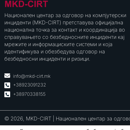
Национален центар за одговор на компјутерски
инциденти (MKD-CIRT) претставува официјална
национална точка за контакт и координација во
справувањето со безбедносните инциденти кај
мрежите и информациските системи и која
идентификува и обезбедува одговор на
безбедносни инциденти и ризици.
info@mkd-cirt.mk
+38923091232
+38970338155
© 2026, MKD-CIRT | Национален центар за одгов