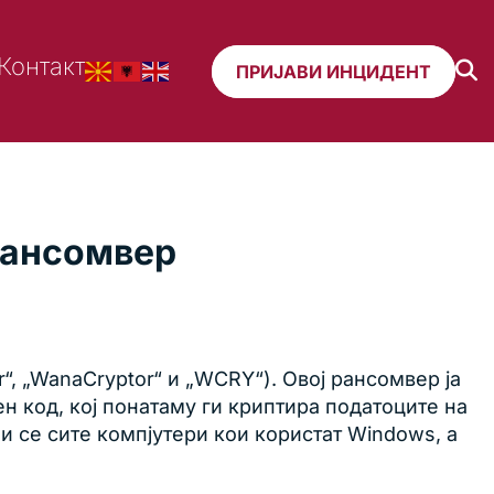
Контакт
ПРИЈАВИ ИНЦИДЕНТ
рансомвер
“, „WanaCryptor“ и „WCRY“). Овој рансомвер ја
н код, кој понатаму ги криптира податоците на
ни се сите компјутери кои користат Windows, а