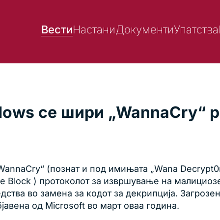
Вести
Настани
Документи
Упатства
dows се шири „WannaCry“ 
WannaCry“ (познат и под имињата „Wana Decrypt0r
 Block ) протоколот за извршување на малициозе
дства во замена за кодот за декрипција. Загрозе
јавена од Microsoft во март оваа година.