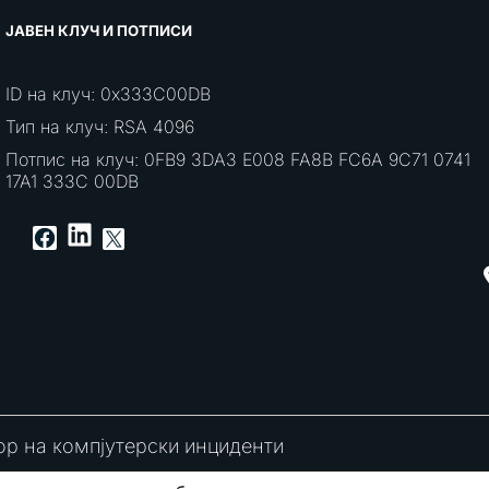
ЈАВЕН КЛУЧ И ПОТПИСИ
ID на клуч: 0x333C00DB
Тип на клуч: RSA 4096
Потпис на клуч: 0FB9 3DA3 E008 FA8B FC6A 9C71 0741
17A1 333C 00DB
LinkedIn
Facebook
X
ор на компјутерски инциденти