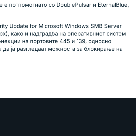
е потпомогнато со DoublePulsar и EternalBlue,
ity Update for Microsoft Windows SMB Server
aspx), како и надградба на оперативниот систем
онекции на портовите 445 и 139, односно
 да ја разгледаат можноста за блокирање на