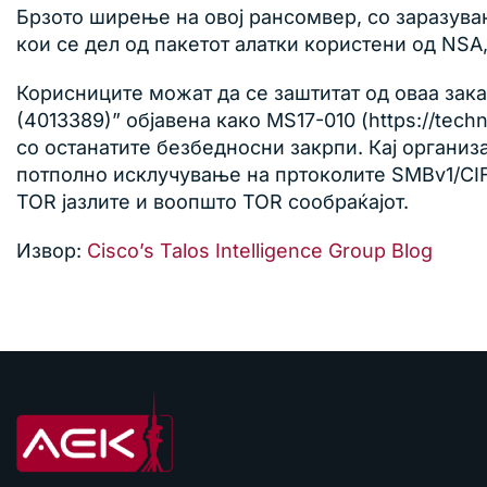
Брзото ширење на овој рансомвер, со заразувањ
кои се дел од пакетот алатки користени од NSA
Корисниците можат да се заштитат од оваа зака
(4013389)” објавена како MS17-010 (https://tech
со останатите безбедносни закрпи. Кај организ
потполно исклучување на пртоколите SMBv1/CIF
TOR јазлите и воопшто TOR сообраќајот.
Извор:
Cisco’s Talos Intelligence Group Blog