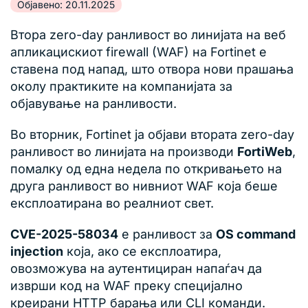
Објавено: 20.11.2025
Втора zero-day ранливост во линијата на веб
апликацискиот firewall (WAF) на Fortinet е
ставена под напад, што отвора нови прашања
околу практиките на компанијата за
објавување на ранливости.
Во вторник, Fortinet ја објави втората zero-day
ранливост во линијата на производи
FortiWeb
,
помалку од една недела по откривањето на
друга ранливост во нивниот WAF која беше
експлоатирана во реалниот свет.
CVE-2025-58034
е ранливост за
OS command
injection
која, ако се експлоатира,
овозможува на аутентициран напаѓач да
изврши код на WAF преку специјално
креирани HTTP барања или CLI команди.