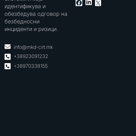
LinkedIn
Facebook
X
идентификува и
обезбедува одговор на
безбедносни
инциденти и ризици.
info@mkd-cirt.mk
+38923091232
+38970338155