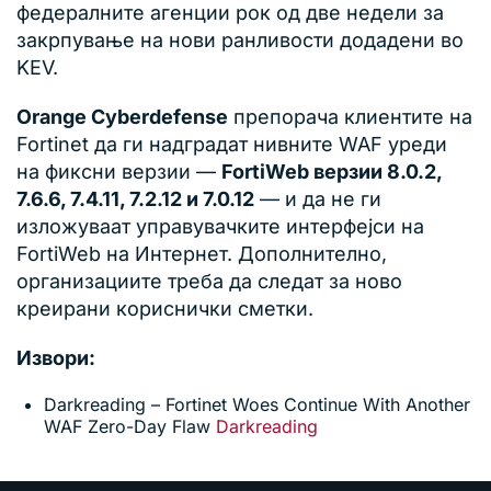
федералните агенции рок од две недели за
закрпување на нови ранливости додадени во
KEV.
Orange Cyberdefense
препорача клиентите на
Fortinet да ги надградат нивните WAF уреди
на фиксни верзии —
FortiWeb верзии 8.0.2,
7.6.6, 7.4.11, 7.2.12 и 7.0.12
— и да не ги
изложуваат управувачките интерфејси на
FortiWeb на Интернет. Дополнително,
организациите треба да следат за ново
креирани кориснички сметки.
Извори:
Darkreading – Fortinet Woes Continue With Another
WAF Zero-Day Flaw
Darkreading