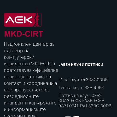
Национален центар за
одговор на
компјутерски
инциденти (MKD-CIRT)
ЈАВЕН КЛУЧ И ПОТПИСИ
претставува официјална
национална точка за
ID на клуч: 0x333C00DB
контакт и координација
Тип на клуч: RSA 4096
во справувањето со
Потпис на клуч: 0FB9
безбедносните
3DA3 E008 FA8B FC6A
инциденти кај мрежите
9C71 0741 17A1 333C 00DB
и информациските
системи и која