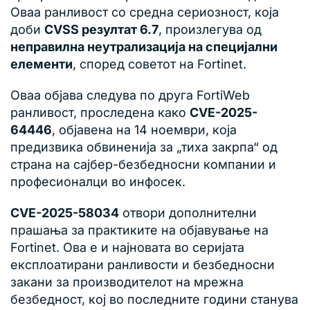
Оваа ранливост со средна сериозност, која
доби
CVSS резултат 6.7
, произлегува од
неправилна неутрализација на специјални
елементи
, според советот на Fortinet.
Оваа објава следува по друга FortiWeb
ранливост, проследена како
CVE-2025-
64446
, објавена на 14 ноември, која
предизвика обвиненија за „тиха закрпа“ од
страна на сајбер-безбедносни компании и
професионалци во инфосек.
CVE-2025-58034
отвори дополнителни
прашања за практиките на објавување на
Fortinet. Ова е и најновата во серијата
експлоатирани ранливости и безбедносни
закани за производителот на мрежна
безбедност, кој во последните години станува