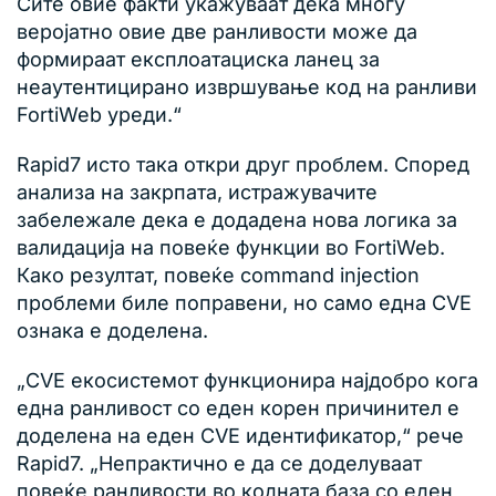
Сите овие факти укажуваат дека многу
веројатно овие две ранливости може да
формираат експлоатациска ланец за
неаутентицирано извршување код на ранливи
FortiWeb уреди.“
Rapid7 исто така откри друг проблем. Според
анализа на закрпата, истражувачите
забележале дека е додадена нова логика за
валидација на повеќе функции во FortiWeb.
Како резултат, повеќе command injection
проблеми биле поправени, но само една CVE
ознака е доделена.
„CVE екосистемот функционира најдобро кога
една ранливост со еден корен причинител е
доделена на еден CVE идентификатор,“ рече
Rapid7. „Непрактично е да се доделуваат
повеќе ранливости во кодната база со еден