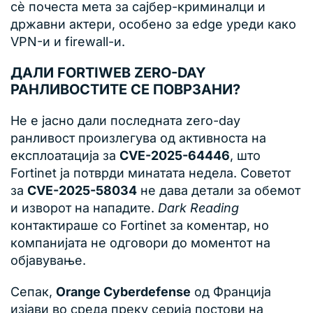
сè почеста мета за сајбер-криминалци и
државни актери, особено за edge уреди како
VPN-и и firewall-и.
ДАЛИ FORTIWEB ZERO-DAY
РАНЛИВОСТИТЕ СЕ ПОВРЗАНИ?
Не е јасно дали последната zero-day
ранливост произлегува од активноста на
експлоатација за
CVE-2025-64446
, што
Fortinet ја потврди минатата недела. Советот
за
CVE-2025-58034
не дава детали за обемот
и изворот на нападите.
Dark Reading
контактираше со Fortinet за коментар, но
компанијата не одговори до моментот на
објавување.
Сепак,
Orange Cyberdefense
од Франција
изјави во среда преку серија постови на