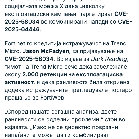
социјалната мрежа X дека „неколку
експлоатациски кампањи“ таргетираат
CVE-
2025-58034
во комбинирани напади со
CVE-
2025-64446
.
Fortinet го кредитија истражувачот на Trend
Micro,
Jason McFadyen
, за пријавување на
CVE-2025-58034
. Во изјава за
Dark Reading
,
тимот на Trend Micro рече дека забележале
околу
2.000 детекции на експлоатациска
активност
, и дека ранливоста била откриена
додека истражувачите прегледувале постаро
прашање во FortiWeb.
„Според нашата сегашна анализа, двете
ранливости се одделни проблеми,“ стои во
изјавата. „Иако не се директно поврзани,
напаѓачите можат да ги комбинираат