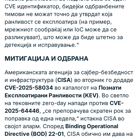
CVE идентификатор, бидејќи одбранбените
тимови не можат точно да утврдат која
ранливост се експлоатира (на пример,
мрежниот сообраќај или IoC може да се
разликуваат), што може да биде штетно за
детекција и исправување.“
МИТИГAЦИЈА И ОДБРАНА
Американската агенција за сајбер-безбедност
и инфраструктура (
CISA
) во вторник го додаде
CVE-2025-58034
во каталогот на
Познати
Експлоатирани Ранливости (KEV)
. Во светло
на тековните zero-day напади против
CVE-
2025-64446
, „се препорачува скратен рок за
поправка од една недела,“ истакна CISA во
својот аларм. Според
Binding Operational
Directive (BOD) 22-01
, CISA обично им дава на