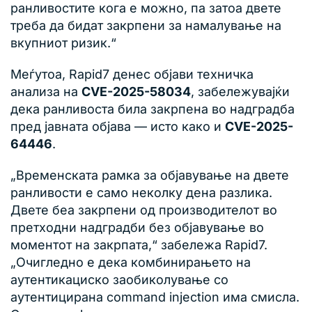
ранливостите кога е можно, па затоа двете
треба да бидат закрпени за намалување на
вкупниот ризик.“
Меѓутоа, Rapid7 денес објави техничка
анализа на
CVE-2025-58034
, забележувајќи
дека ранливоста била закрпена во надградба
пред јавната објава — исто како и
CVE-2025-
64446
.
„Временската рамка за објавување на двете
ранливости е само неколку дена разлика.
Двете беа закрпени од производителот во
претходни надградби без објавување во
моментот на закрпата,“ забележа Rapid7.
„Очигледно е дека комбинирањето на
аутентикациско заобиколување со
аутентицирана command injection има смисла.