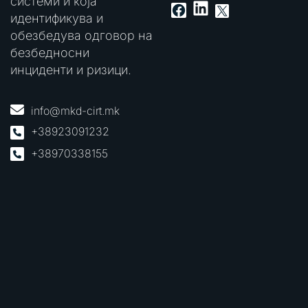
системи и која
LinkedIn
Facebook
X
идентификува и
обезбедува одговор на
безбедносни
инциденти и ризици.
info@mkd-cirt.mk
+38923091232
+38970338155