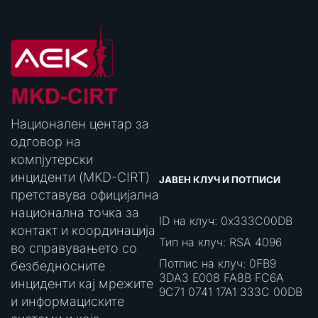
Национален центар за
одговор на
компјутерски
инциденти (MKD-CIRT)
ЈАВЕН КЛУЧ И ПОТПИСИ
претставува официјална
национална точка за
ID на клуч: 0x333C00DB
контакт и координација
Тип на клуч: RSA 4096
во справувањето со
Потпис на клуч: 0FB9
безбедносните
3DA3 E008 FA8B FC6A
инциденти кај мрежите
9C71 0741 17A1 333C 00DB
и информациските