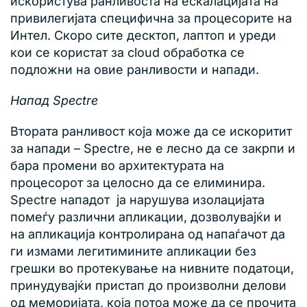
искористува ранливоста на ескалацијата на
привилегијата специфична за процесорите на
Интел. Скоро сите десктоп, лаптоп и уреди
кои се користат за cloud обработка се
подложни на овие ранливости и напади.
Напад Spectre
Втората ранливост која може да се искоритит
за напади – Spectre, не е лесно да се закрпи и
бара промени во архитектурата на
процесорот за целосно да се елиминира.
Spectre нападот ја нарушува изолацијата
помеѓу различни апликации, дозволувајќи и
на апликација контролирана од напаѓачот да
ги измами легитимините апликации без
грешки во протекување на нивните податоци,
принудувајќи пристап до произволни делови
од меморијата, која потоа може да се прочита