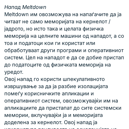
Напад Meltdown
Meltdown им овозможува на напаѓачите да ја
читаат не само меморијата на кернелот /
јадрото, но исто така и целата физичка
меморија на целните машини од нападот, а со
тоа и податоци кои ги користат или
обработуваат други програми и оперативниот
систем. Цел на нападот е да се добие пристап
до податоците од физичката меморија на
уредот.
Овој напад го користи шпекулативното
извршување за да ја разбие изолацијата
помеѓу корисничките апликации и
оперативниот систем, овозможувајќи им на
апликациите да пристапат до сите системски
мемории, вклучувајќи ја и меморијата
доделена за кернелот. Овој напад ја