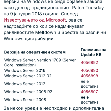
верзии на Windows ќе биде објавена закрпа
како дел од традиционалниот Patch Tuesday
на 9 јануари 2018 година. Според
Известувањето од Microsoft
, ова се
надградбите со кои се надминуваат
ранливостите Meltdown и Spectre за различни
Windows дистрибуции.
Големина на
Верзија на оперативен систем
Update KB
Windows Server, version 1709 (Server
4056892
Core Installation)
Windows Server 2016
4056890
Windows Server 2012 R2
4056898
не е
Windows Server 2012
достапна
Windows Server 2008 R2
4056897
не е
Windows Server 2008
достапна
За некои уреди е неопходно и дополнителна