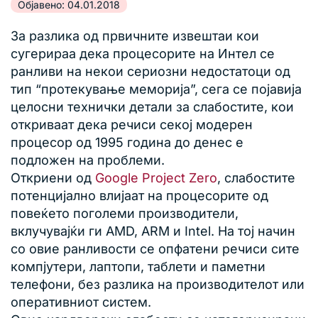
Објавено: 04.01.2018
За разлика од првичните извештаи кои
сугерираа дека процесорите на Интел се
ранливи на некои сериозни недостатоци од
тип “протекување меморија”, сега се појавија
целосни технички детали за слабостите, кои
откриваат дека речиси секој модерен
процесор од 1995 година до денес е
подложен на проблеми.
Откриени од
Google Project Zero
, слабостите
потенцијално влијаат на процесорите од
повеќето поголеми производители,
вклучувајќи ги AMD, ARM и Intel. На тој начин
со овие ранливости се опфатени речиси сите
компјутери, лаптопи, таблети и паметни
телефони, без разлика на производителот или
оперативниот систем.