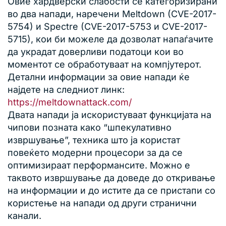
Овие хардверски слабости се категоризирани
во два напади, наречени Meltdown (CVE-2017-
5754) и Spectre (CVE-2017-5753 и CVE-2017-
5715), кои би можеле да дозволат напаѓачите
да украдат доверливи податоци кои во
моментот се обработуваат на компјутерот.
Детални информации за овие напади ќе
најдете на следниот линк:
https://meltdownattack.com/
Двата напади ја искористуваат функцијата на
чипови позната како “шпекулативно
извршување”, техника што ја користат
повеќето модерни процесори за да се
оптимизираат перформансите. Можно е
таквото извршување да доведе до откривање
на информации и до истите да се пристапи со
користење на напади од други странични
канали.