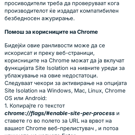
просиводители треба да проверуваат кога
производителот ќе издадат компатибилен
безбедносен ажурирање.
Помош за корисниците на Chrome
Бидејќи овие ранливости може да се
искорисат и преку веб-страници,
корисниците на Chrome можат да ја вклучат
функцијата Site Isolation на нивните уреди за
ублажување на овие недостатоци.
Следуваат чекори за активирање на опцијата
Site Isolation на Windows, Mac, Linux, Chrome
OS или Android:
1. Копирајте го текстот
chrome://flags/#enable-site-per-process
и
ставете го во полето за URL на врвот на
вашиот Chrome веб-прелистувач , и потоа