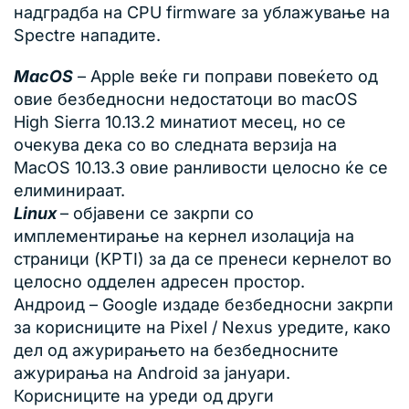
надградба на CPU firmware за ублажување на
Spectre нападите.
MacOS
– Apple веќе ги поправи повеќето од
овие безбедносни недостатоци во macOS
High Sierra 10.13.2 минатиот месец, но се
очекува дека со во следната верзија на
MacOS 10.13.3 овие ранливости целосно ќе се
елиминираат.
Linux
– објавени се закрпи со
имплементирање на кернел изолација на
страници (KPTI) за да се пренеси кернелот во
целосно одделен адресен простор.
Андроид – Google издаде безбедносни закрпи
за корисниците на Pixel / Nexus уредите, како
дел од ажурирањето на безбедносните
ажурирања на Android за јануари.
Корисниците на уреди од други