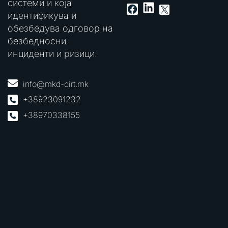
системи и која
LinkedIn
Facebook
X
идентификува и
обезбедува одговор на
безбедносни
инциденти и ризици.
info@mkd-cirt.mk
+38923091232
+38970338155