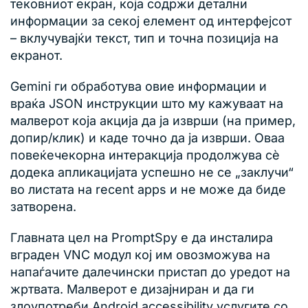
тековниот екран, која содржи детални
информации за секој елемент од интерфејсот
– вклучувајќи текст, тип и точна позиција на
екранот.
Gemini ги обработува овие информации и
враќа JSON инструкции што му кажуваат на
малверот која акција да ја изврши (на пример,
допир/клик) и каде точно да ја изврши. Оваа
повеќечекорна интеракција продолжува сè
додека апликацијата успешно не се „заклучи“
во листата на recent apps и не може да биде
затворена.
Главната цел на PromptSpy е да инсталира
вграден VNC модул кој им овозможува на
напаѓачите далечински пристап до уредот на
жртвата. Малверот е дизајниран и да ги
злоупотреби Android accessibility услугите со