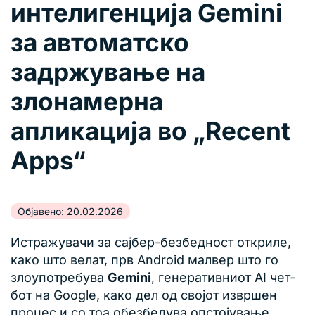
интелигенција Gemini
за автоматско
задржување на
злонамерна
апликација во „Recent
Apps“
Објавено: 20.02.2026
Истражувачи за сајбер-безбедност откриле,
како што велат, прв Android малвер што го
злоупотребува
Gemini
, генеративниот AI чет-
бот на Google, како дел од својот извршен
процес и со тоа обезбедува опстојување