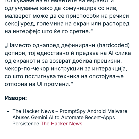
толкување на елементите на екранот и
одлучување како да комуницира со нив,
малверот може да се приспособи на речиси
секој уред, големина на екран или распоред
на интерфејс што ќе го сретне.“
„Наместо однапред дефинирани (hardcoded)
допири, тој едноставно ѝ предава на AI слика
од екранот и за возврат добива прецизни,
чекор-по-чекор инструкции за интеракција,
со што постигнува техника на опстојување
отпорна на UI промени.“
Извори:
The Hacker News – PromptSpy Android Malware
Abuses Gemini AI to Automate Recent-Apps
Persistence
The Hacker News