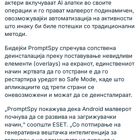
актери вклучуваат AI алатки во своите
операции и го прават малверот подинамичен,
овозможувајќи автоматизација на активности
што инаку би биле потешки со традиционални
методи.
Бидејќи PromptSpy спречува сопствена
деинсталација преку поставување невидливи
елементи (overlays) на екранот, единствениот
начин жртвата да го отстрани е да го
рестартира уредот во Safe Mode, каде што
апликациите од трети страни се
оневозможени и можат да се деинсталираат.
„PromptSpy покажува дека Android малверот
почнува да се развива на загрижувачки
начин,“ соопшти ESET. „Со потпирање на
генеративна вештачка интелигенција за