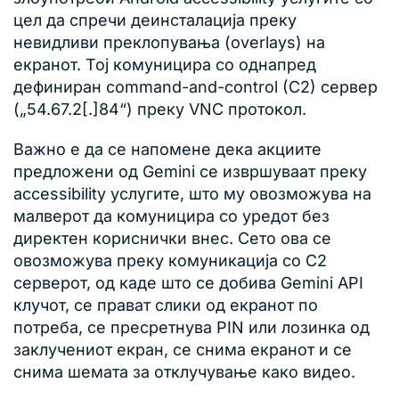
цел да спречи деинсталација преку
невидливи преклопувања (overlays) на
екранот. Тој комуницира со однапред
дефиниран command-and-control (C2) сервер
(„54.67.2[.]84“) преку VNC протокол.
Важно е да се напомене дека акциите
предложени од Gemini се извршуваат преку
accessibility услугите, што му овозможува на
малверот да комуницира со уредот без
директен кориснички внес. Сето ова се
овозможува преку комуникација со C2
серверот, од каде што се добива Gemini API
клучот, се прават слики од екранот по
потреба, се пресретнува PIN или лозинка од
заклучениот екран, се снима екранот и се
снима шемата за отклучување како видео.