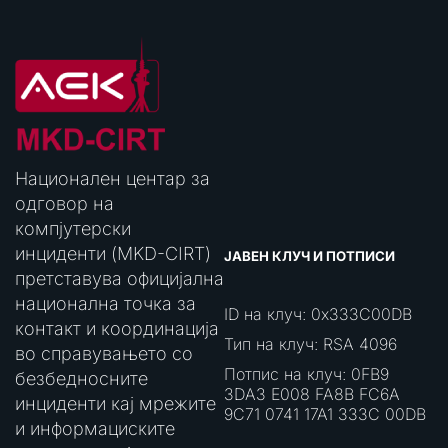
Национален центар за
одговор на
компјутерски
инциденти (MKD-CIRT)
ЈАВЕН КЛУЧ И ПОТПИСИ
претставува официјална
национална точка за
ID на клуч: 0x333C00DB
контакт и координација
Тип на клуч: RSA 4096
во справувањето со
Потпис на клуч: 0FB9
безбедносните
3DA3 E008 FA8B FC6A
инциденти кај мрежите
9C71 0741 17A1 333C 00DB
и информациските