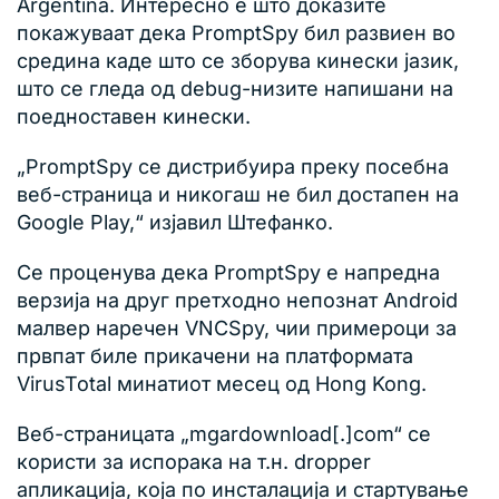
Argentina. Интересно е што доказите
покажуваат дека PromptSpy бил развиен во
средина каде што се зборува кинески јазик,
што се гледа од debug-низите напишани на
поедноставен кинески.
„PromptSpy се дистрибуира преку посебна
веб-страница и никогаш не бил достапен на
Google Play,“ изјавил Штефанко.
Се проценува дека PromptSpy е напредна
верзија на друг претходно непознат Android
малвер наречен VNCSpy, чии примероци за
првпат биле прикачени на платформата
VirusTotal минатиот месец од Hong Kong.
Веб-страницата „mgardownload[.]com“ се
користи за испорака на т.н. dropper
апликација, која по инсталација и стартување