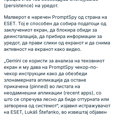
(persistence) на уредот.
Малверот е наречен PromptSpy од страна на
ESET. Тој е способен да собира податоци од
заклучениот екран, да блокира обиди за
деинсталација, да прибира информации за
уредот, да прави слики од екранот и да снима
активност на екранот како видео.
„Gemini се користи за анализа на тековниот
екран и му дава на PromptSpy чекор-по-
чекор инструкции како да обезбеди
злонамерната апликација да остане
прикачена (pinned) во листата на
неодамнешни апликации (recent apps), со
што се спречува лесно да биде оттурната или
затворена од системот“, изјавил истражувачот
на ESET, Lukáš Štefanko, во извештај објавен