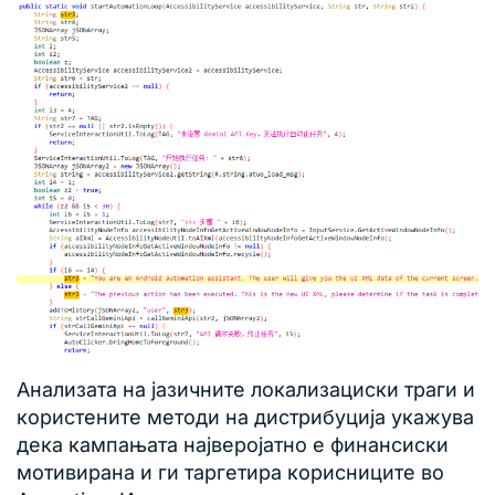
Анализата на јазичните локализациски траги и
користените методи на дистрибуција укажува
дека кампањата најверојатно е финансиски
мотивирана и ги таргетира корисниците во