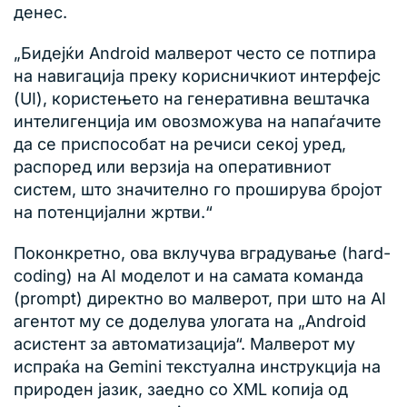
денес.
„Бидејќи Android малверот често се потпира
на навигација преку корисничкиот интерфејс
(UI), користењето на генеративна вештачка
интелигенција им овозможува на напаѓачите
да се приспособат на речиси секој уред,
распоред или верзија на оперативниот
систем, што значително го проширува бројот
на потенцијални жртви.“
Поконкретно, ова вклучува вградување (hard-
coding) на AI моделот и на самата команда
(prompt) директно во малверот, при што на AI
агентот му се доделува улогата на „Android
асистент за автоматизација“. Малверот му
испраќа на Gemini текстуална инструкција на
природен јазик, заедно со XML копија од