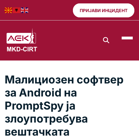
ПРИЈАВИ ИНЦИДЕНТ
Малициозен софтвер
за Android на
PromptSpy ја
злоупотребува
вештачката