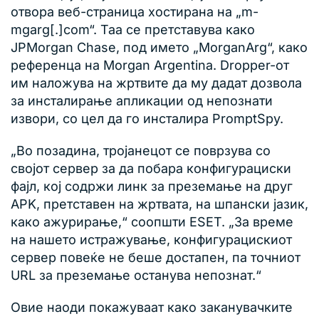
отвора веб-страница хостирана на „m-
mgarg[.]com“. Таа се претставува како
JPMorgan Chase, под името „MorganArg“, како
референца на Morgan Argentina. Dropper-от
им наложува на жртвите да му дадат дозвола
за инсталирање апликации од непознати
извори, со цел да го инсталира PromptSpy.
„Во позадина, тројанецот се поврзува со
својот сервер за да побара конфигурациски
фајл, кој содржи линк за преземање на друг
APK, претставен на жртвата, на шпански јазик,
како ажурирање,“ соопшти ESET. „За време
на нашето истражување, конфигурацискиот
сервер повеќе не беше достапен, па точниот
URL за преземање останува непознат.“
Овие наоди покажуваат како заканувачките