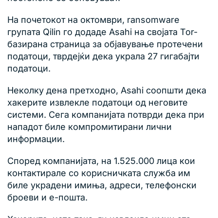
На почетокот на октомври, ransomware
групата Qilin го додаде Asahi на својата Tor-
базирана страница за објавување протечени
податоци, тврдејќи дека украла 27 гигабајти
податоци.
Неколку дена претходно, Asahi соопшти дека
хакерите извлекле податоци од неговите
системи. Сега компанијата потврди дека при
нападот биле компромитирани лични
информации.
Според компанијата, на 1.525.000 лица кои
контактирале со корисничката служба им
биле украдени имиња, адреси, телефонски
броеви и е-пошта.