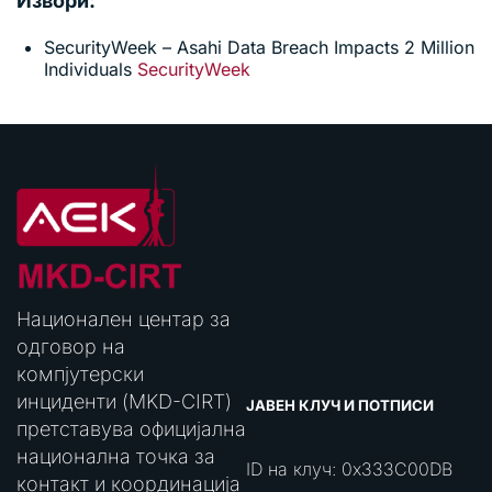
Извори:
SecurityWeek – Asahi Data Breach Impacts 2 Million
Individuals
SecurityWeek
Национален центар за
одговор на
компјутерски
инциденти (MKD-CIRT)
ЈАВЕН КЛУЧ И ПОТПИСИ
претставува официјална
национална точка за
ID на клуч: 0x333C00DB
контакт и координација