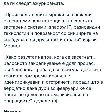
да ги следат ажурирањата.
„Производствените мрежи се сложени
екосистеми, кои потенцијално содржат
застарени системи, shadow IT, разновидни
технологии и поврзаност со синџирите на
снабдување и други трети страни“, изјави
Мериот.
„Како резултат на тоа, кога се засегнати,
целосното закрепнување е долг процес,
особено кога треба да се осигура дека сите
траги од компромитирање се
идентификувани и отстранети, поради што е
веројатно дека дури во февруари ќе се
постигне целосно нормализирање на
операциите“, додаде тој.