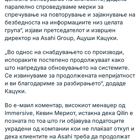
паралелно спроведуваме мерки за
спречување на повторување и зајакнување на
безбедноста на информациите низ целата
група“, изјави претседателот и извршен
директор на Asahi Group, Ацуши Кацүки.
„Во однос на снабдувањето со производи,
испораките постепено продолжуваат како
што напредува обновувањето на системите.
Се извинуваме за продолжената непријатност
и ви благодариме за разбирањето“, додаде
Кацүки.
Во е-маил коментар, високиот менаџер од
Immersive, Кевин Мериот, истакна дека Qilin е
позната по тоа што ги објавува податоците
украдени од компании кои не плаќаат откуп и
дека клиентите на Asahi треба да продолжат