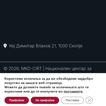
Кеј Димитар Влахов 21, 1000 Скопје
© 2026, MKD-CIRT | Национален центар за
одговор на компјутерски инциденти
Користиме колачиња за да ви обезбедиме најдобро
PGP
RFC2350
Политика за привантост
искуство на нашата веб-страница.
потпис
Можете да дознаете повеќе за колачињата што ги
користиме или да ги исклучите во
поставките
.
Close GDPR
Развиено од:
CPP Services
Прифаќам
Не прифаќам
Поставки