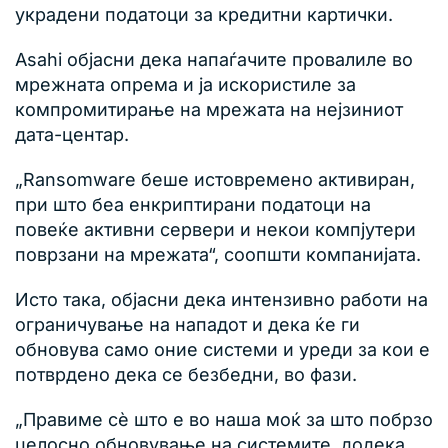
украдени податоци за кредитни картички.
Asahi објасни дека напаѓачите провалиле во
мрежната опрема и ја искористиле за
компромитирање на мрежата на нејзиниот
дата-центар.
„Ransomware беше истовремено активиран,
при што беа енкриптирани податоци на
повеќе активни сервери и некои компјутери
поврзани на мрежата“, соопшти компанијата.
Исто така, објасни дека интензивно работи на
ограничување на нападот и дека ќе ги
обновува само оние системи и уреди за кои е
потврдено дека се безбедни, во фази.
„Правиме сè што е во наша моќ за што побрзо
целосно обновување на системите, додека