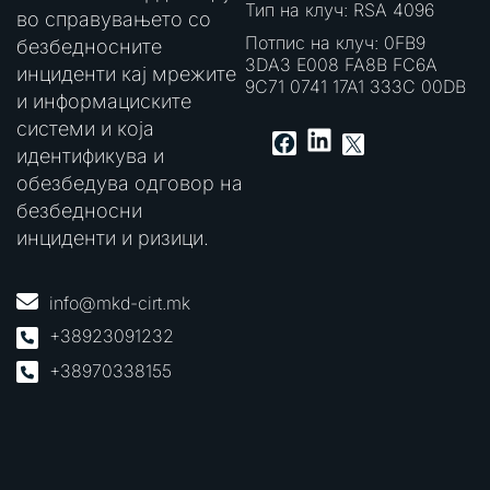
Тип на клуч: RSA 4096
во справувањето со
Потпис на клуч: 0FB9
безбедносните
3DA3 E008 FA8B FC6A
инциденти кај мрежите
9C71 0741 17A1 333C 00DB
и информациските
системи и која
LinkedIn
Facebook
X
идентификува и
обезбедува одговор на
безбедносни
инциденти и ризици.
info@mkd-cirt.mk
+38923091232
+38970338155