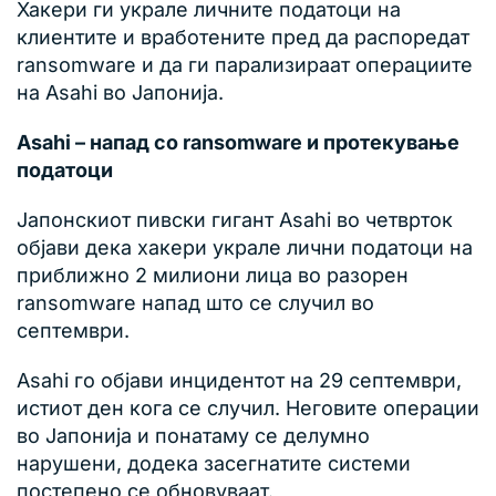
Хакери ги украле личните податоци на
клиентите и вработените пред да распоредат
ransomware и да ги парализираат операциите
на Asahi во Јапонија.
Asahi – напад со ransomware и протекување
податоци
Јапонскиот пивски гигант Asahi во четврток
објави дека хакери украле лични податоци на
приближно 2 милиони лица во разорен
ransomware напад што се случил во
септември.
Asahi го објави инцидентот на 29 септември,
истиот ден кога се случил. Неговите операции
во Јапонија и понатаму се делумно
нарушени, додека засегнатите системи
постепено се обновуваат.