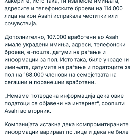
Хакерите, исто така, ги извлекле имињата,
адресите и телефонските броеви на 114.000
лица на кои Asahi испраќала честитки или
сочувствија.
Дополнително, 107.000 вработени во Asahi
имале украдени имиња, адреси, телефонски
броеви, е-пошта, датуми на раѓање и
информации за пол. Исто така, биле украдени
имињата, датумите на раѓање и податоците за
пол на 168.000 членови на семејствата на
сегашни и поранешни вработени.
„Немаме потврдена информација дека овие
податоци се објавени на интернет“, соопшти
Asahi во вторник.
Компанијата истакна дека компромитираните
информации варираат по лице и дека не биле