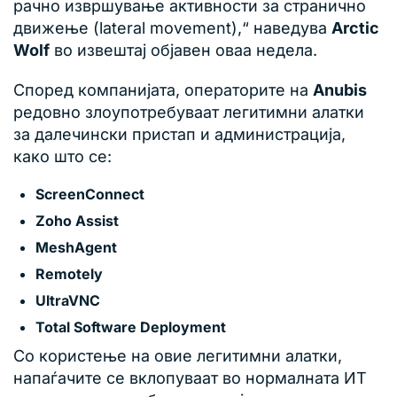
рачно извршување активности за странично
движење (lateral movement),“ наведува
Arctic
Wolf
во извештај објавен оваа недела.
Според компанијата, операторите на
Anubis
редовно злоупотребуваат легитимни алатки
за далечински пристап и администрација,
како што се:
ScreenConnect
Zoho Assist
MeshAgent
Remotely
UltraVNC
Total Software Deployment
Со користење на овие легитимни алатки,
напаѓачите се вклопуваат во нормалната ИТ