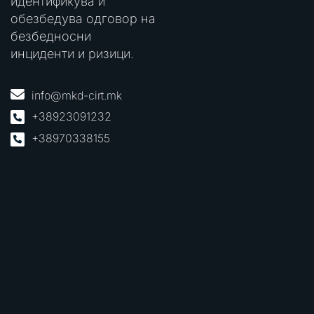
идентификува и
обезбедува одговор на
безбедносни
инциденти и ризици.
info@mkd-cirt.mk
+38923091232
+38970338155