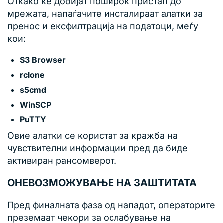
Откако ќе добијат поширок пристап до
мрежата, напаѓачите инсталираат алатки за
пренос и ексфилтрација на податоци, меѓу
кои:
S3 Browser
rclone
s5cmd
WinSCP
PuTTY
Овие алатки се користат за кражба на
чувствителни информации пред да биде
активиран рансомверот.
ОНЕВОЗМОЖУВАЊЕ НА ЗАШТИТАТА
Пред финалната фаза од нападот, операторите
преземаат чекори за ослабување на