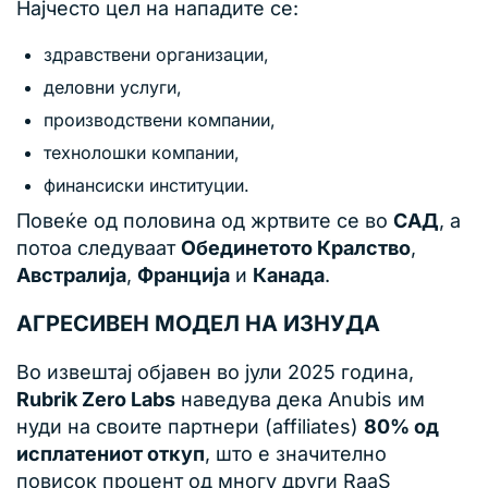
Најчесто цел на нападите се:
здравствени организации,
деловни услуги,
производствени компании,
технолошки компании,
финансиски институции.
Повеќе од половина од жртвите се во
САД
, а
потоа следуваат
Обединетото Кралство
,
Австралија
,
Франција
и
Канада
.
АГРЕСИВЕН МОДЕЛ НА ИЗНУДА
Во извештај објавен во јули 2025 година,
Rubrik Zero Labs
наведува дека Anubis им
нуди на своите партнери (affiliates)
80% од
исплатениот откуп
, што е значително
повисок процент од многу други RaaS