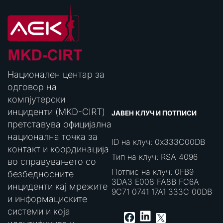
Национален центар за
одговор на
компјутерски
инциденти (MKD-CIRT)
ЈАВЕН КЛУЧ И ПОТПИСИ
претставува официјална
национална точка за
ID на клуч: 0x333C00DB
контакт и координација
Тип на клуч: RSA 4096
во справувањето со
Потпис на клуч: 0FB9
безбедносните
3DA3 E008 FA8B FC6A
инциденти кај мрежите
9C71 0741 17A1 333C 00DB
и информациските
системи и која
LinkedIn
Facebook
X