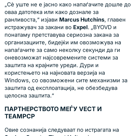
„Сè уште не е јасно како напаѓачите дошле до
оваа датотека или како дознале за
ранливоста,“ изјави
Marcus Hutchins
, главен
истражувач за закани во
Expel
. „BYOVD и
понатаму претставува сериозна закана за
организациите, бидејќи им овозможува на
напаѓачите за само неколку секунди да ги
оневозможат најсовремените системи за
заштита на крајните уреди. Дури и
користењето на најновата верзија на
Windows, со овозможени сите механизми за
заштита од експлоатација, не обезбедува
целосна заштита.“
ПАРТНЕРСТВОТО МЕЃУ VECT И
TEAMPCP
Овие сознанија следуваат по истрагата на