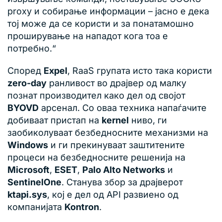
proxy и собирање информации – јасно е дека
тој може да се користи и за понатамошно
проширување на нападот кога тоа е
потребно.“
Според
Expel
, RaaS групата исто така користи
zero-day
ранливост во драјвер од малку
познат производител како дел од својот
BYOVD
арсенал. Со оваа техника напаѓачите
добиваат пристап на
kernel
ниво, ги
заобиколуваат безбедносните механизми на
Windows
и ги прекинуваат заштитените
процеси на безбедносните решенија на
Microsoft
,
ESET
,
Palo Alto Networks
и
SentinelOne
. Станува збор за драјверот
ktapi.sys
, кој е дел од API развиено од
компанијата
Kontron
.