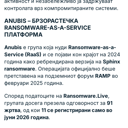
активност и незабележливо ја задржуваат
контролата врз компромитираните системи.
ANUBIS – БРЗОРАСТЕЧКА
RANSOMWARE-AS-A-SERVICE
ПЛАТФОРМА
Anubis
е група која нуди
Ransomware-as-a-
Service (RaaS)
и се појави кон крајот на 2024
година како ребрендирана верзија на
Sphinx
ransomware
. Операцијата официјално беше
претставена на подземниот форум
RAMP
во
февруари 2025 година.
Според податоците на
Ransomware.Live
,
групата досега презела одговорност за
91
жртва
, од кои
11 се регистрирани само во
јуни 2026 година
.