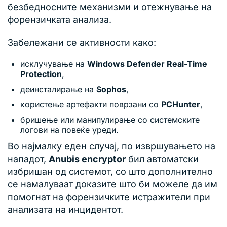
безбедносните механизми и отежнување на
форензичката анализа.
Забележани се активности како:
исклучување на
Windows Defender Real-Time
Protection
,
деинсталирање на
Sophos
,
користење артефакти поврзани со
PCHunter
,
бришење или манипулирање со системските
логови на повеќе уреди.
Во најмалку еден случај, по извршувањето на
нападот,
Anubis encryptor
бил автоматски
избришан од системот, со што дополнително
се намалуваат доказите што би можеле да им
помогнат на форензичките истражители при
анализата на инцидентот.