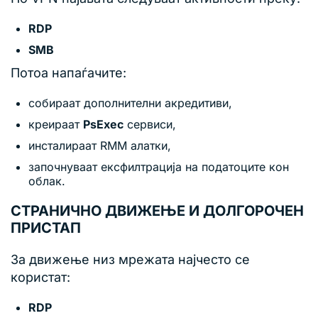
RDP
SMB
Потоа напаѓачите:
собираат дополнителни акредитиви,
креираат
PsExec
сервиси,
инсталираат RMM алатки,
започнуваат ексфилтрација на податоците кон
облак.
СТРАНИЧНО ДВИЖЕЊЕ И ДОЛГОРОЧЕН
ПРИСТАП
За движење низ мрежата најчесто се
користат:
RDP