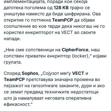
имплементацијата, поради кои секоја
датотека поголема од
128 KB
трајно се
уништува наместо да биде шифрирана. Ова
откритие го поттикна
TeamPCP
да објави
соопштение во кое тврди дека никогаш не го
користел енкрипторот на VECT во своите
напади.
„Ние сме сопственици на
CipherForce
, наш
сопствен приватен енкриптор (locker),“ изјави
групата.
Според
Sophos
, „Сојузот меѓу
VECT
и
TeamPCP
претставува значајна промена во
пејзажот на ransomware заканите, дури и ако
се земат предвид техничките недостатоци
што ја намалуваат неговата оперативна
ефикасност.“