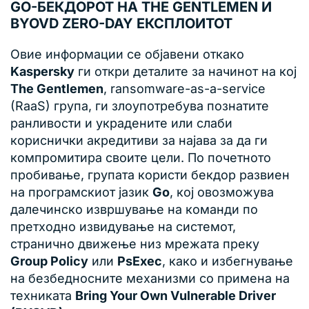
GO-БЕКДОРОТ НА THE GENTLEMEN И
BYOVD ZERO-DAY ЕКСПЛОИТОТ
Овие информации се објавени откако
Kaspersky
ги откри деталите за начинот на кој
The Gentlemen
, ransomware-as-a-service
(RaaS) група, ги злоупотребува познатите
ранливости и украдените или слаби
кориснички акредитиви за најава за да ги
компромитира своите цели. По почетното
пробивање, групата користи бекдор развиен
на програмскиот јазик
Go
, кој овозможува
далечинско извршување на команди по
претходно извидување на системот,
странично движење низ мрежата преку
Group Policy
или
PsExec
, како и избегнување
на безбедносните механизми со примена на
техниката
Bring Your Own Vulnerable Driver