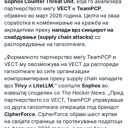
Sophos Counter Threat Unit
, која го анализира
партнерството меѓу
VECT
и
TeamPCP
,
објавено во март 2026 година. Целта на оваа
соработка е комбинирање на кражба на
акредитиви преку
напади врз синџирот на
снабдување (supply chain attacks)
со
распоредување на ransomware.
„Формалното партнерство меѓу TeamPCP и
VECT му овозможува на VECT да распореди
ransomware во сите организации
компромитирани преку supply chain нападите
врз
Trivy
и
LiteLLM
,“ соопшти
Sophos
во
извештај споделен со
The Hacker News
. „Пред
партнерството со VECT, TeamPCP управуваше
со друга ransomware операција под брендот
CipherForce
. CipherForce објави шест жртви
на својата страница за протекување податоци