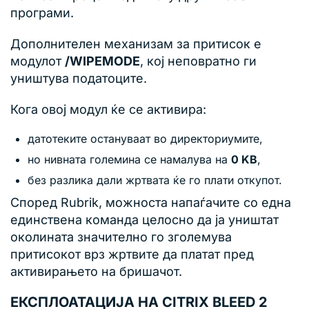
програми.
Дополнителен механизам за притисок е
модулот
/WIPEMODE
, кој неповратно ги
уништува податоците.
Кога овој модул ќе се активира:
датотеките остануваат во директориумите,
но нивната големина се намалува на
0 KB
,
без разлика дали жртвата ќе го плати откупот.
Според Rubrik, можноста напаѓачите со една
единствена команда целосно да ја уништат
околината значително го зголемува
притисокот врз жртвите да платат пред
активирањето на бришачот.
ЕКСПЛОАТАЦИЈА НА CITRIX BLEED 2