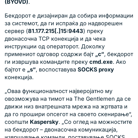
(BYOVD)
.
Бекдорот е дизајниран да собира информации
за системот, да ги испраќа до надворешен
сервер (
81.177.215[.]15:9443
) преку
двонасочна TCP конекција и да чека
инструкции од операторот. Доколку
примениот одговор содржи бајт
„c“
, бекдорот
ги извршува командите преку
cmd.exe
. Ако
бајтот е
„s“
, воспоставува
SOCKS proxy
конекција.
„Оваа функционалност најверојатно му
овозможува на тимот на The Gentlemen да се
движи низ внатрешната мрежа на жртвата и
да го прошири опсегот на своето скенирање“,
соопшти
Kaspersky
. „Со оглед на можностите
на бекдорот – двонасочна комуникација,
извршување команди, поставување SOCKS