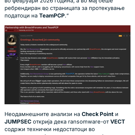
во февруари 2026 година, а во мај беше
ребрендиран во страницата за протекување
податоци на
TeamPCP
.“
Неодамнешните анализи на
Check Point
и
JUMPSEC
открија дека ransomware-от
VECT
содржи технички недостатоци во