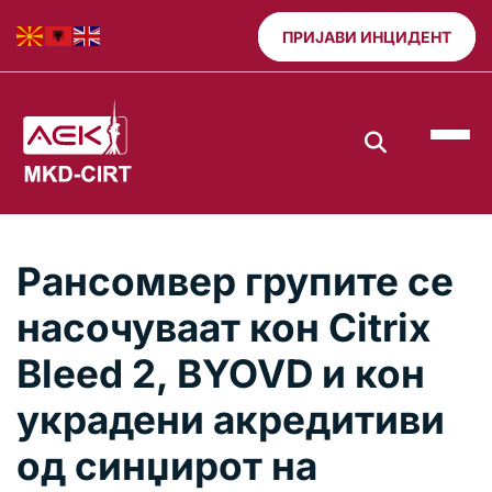
ПРИЈАВИ ИНЦИДЕНТ
Рансомвер групите се
насочуваат кон Citrix
Bleed 2, BYOVD и кон
украдени акредитиви
од синџирот на