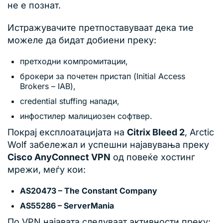
не е познат.
Истражувачите претпоставуваат дека тие
можеле да бидат добиени преку:
претходни компромитации,
брокери за почетен пристап (Initial Access
Brokers – IAB),
credential stuffing напади,
инфостилер малициозен софтвер.
Покрај експлоатацијата на
Citrix Bleed 2
, Arctic
Wolf забележал и успешни најавувања преку
Cisco AnyConnect VPN
од повеќе хостинг
мрежи, меѓу кои:
AS20473 – The Constant Company
AS55286 – ServerMania
По VPN најавата следуваат активности преку: