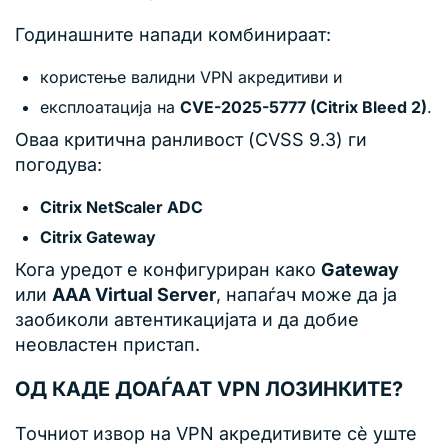
Годинашните напади комбинираат:
користење валидни VPN акредитиви и
експлоатација на
CVE-2025-5777 (Citrix Bleed 2)
.
Оваа критична ранливост (CVSS 9.3) ги
погодува:
Citrix NetScaler ADC
Citrix Gateway
Кога уредот е конфигуриран како
Gateway
или
AAA Virtual Server
, напаѓач може да ја
заобиколи автентикацијата и да добие
неовластен пристап.
ОД КАДЕ ДОАЃААТ VPN ЛОЗИНКИТЕ?
Точниот извор на VPN акредитивите сè уште