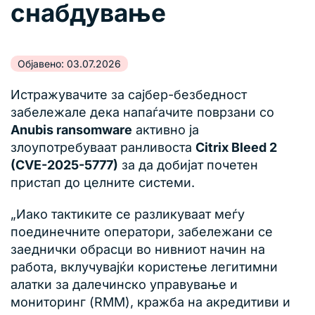
снабдување
Објавено: 03.07.2026
Истражувачите за сајбер-безбедност
забележале дека напаѓачите поврзани со
Anubis ransomware
активно ја
злоупотребуваат ранливоста
Citrix Bleed 2
(CVE-2025-5777)
за да добијат почетен
пристап до целните системи.
„Иако тактиките се разликуваат меѓу
поединечните оператори, забележани се
заеднички обрасци во нивниот начин на
работа, вклучувајќи користење легитимни
алатки за далечинско управување и
мониторинг (RMM), кражба на акредитиви и