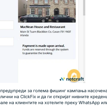
a предупреди за голема фишинг кампања насочена 
лични на ClickFix и да ги откријат нивните кред
але на клиентите на хотелите преку WhatsApp ил