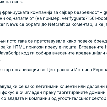
ик на линк.
француската компанија за сајбер безбедност – gu
и од напаѓачот (на пример, verifyguets71561-book
ker News се обрати до Netcraft за коментар, и ќ
 исто така се претставувале како повеќе брендов
ирајќи HTML прилози преку е-пошта. Вградените H
JavaScript код ги собира внесените креденцијали 
.
ктар организации во Централна и Источна Европа,
вувајќи се како легитимни клиенти или деловни 
н фокус е очигледен преку таргетираните домени
и со владата и компании од угостителскиот секто