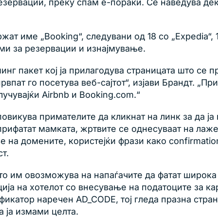
езервации, преку спам е-пораки. Се наведува де
т име „Booking“, следувани од 18 со „Expedia“, 13
рми за резервации и изнајмување.
г пакет кој ја прилагодува страницата што се пр
првпат го посетува веб-сајтот“, изјави Брандт. „П
лучувајќи Airbnb и Booking.com.“
повикува примателите да кликнат на линк за да ја
 прифатат мамката, жртвите се однесуваат на лаж
на домените, користејќи фрази како confirmation,
т.
то им овозможува на напаѓачите да фатат широка 
ција на хотелот со внесување на податоците за к
фикатор наречен AD_CODE, тој гледа празна стран
а ја измами целта.