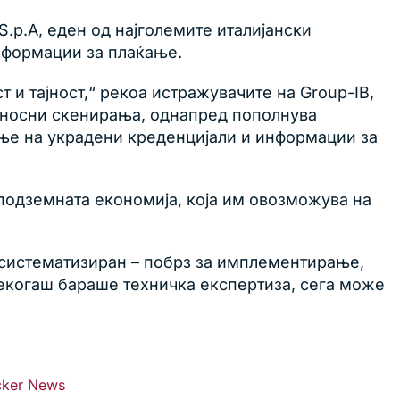
.p.A, еден од најголемите италијански
информации за плаќање.
и тајност,“ рекоа истражувачите на Group-IB,
дносни скенирања, однапред пополнува
ање на украдени креденцијали и информации за
 подземната економија, која им овозможува на
л систематизиран – побрз за имплементирање,
некогаш бараше техничка експертиза, сега може
cker News