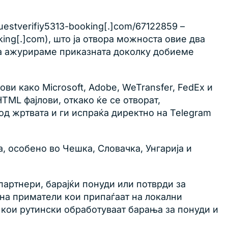
estverifiy5313-booking[.]com/67122859 –
ing[.]com), што ја отвора можноста овие два
е ја ажурираме приказната доколку добиеме
и како Microsoft, Adobe, WeTransfer, FedEx и
TML фајлови, откако ќе се отворат,
од жртвата и ги испраќа директно на Telegram
 особено во Чешка, Словачка, Унгарија и
партнери, барајќи понуди или потврди за
 на приматели кои припаѓаат на локални
р кои рутински обработуваат барања за понуди и