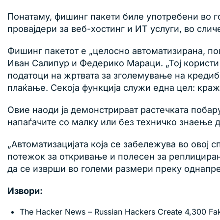
Понатаму, фишинг пакети биле употребени во го
провајдери за веб-хостинг и ИТ услуги, во сли
Фишинг пакетот е „целосно автоматизирана, пов
Иван Салипур и Федерико Мараци. „Тој корист
податоци на жртвата за зголемување на кредиб
плаќање. Секоја функција служи една цел: кра
Овие наоди ја демонстрираат растечката побару
напаѓачите со малку или без техничко знаење 
„Автоматизацијата која се забележува во овој
потежок за откривање и полесен за реплицирањ
да се изврши во големи размери преку однапре
Извори:
The Hacker News – Russian Hackers Create 4,300 Fake