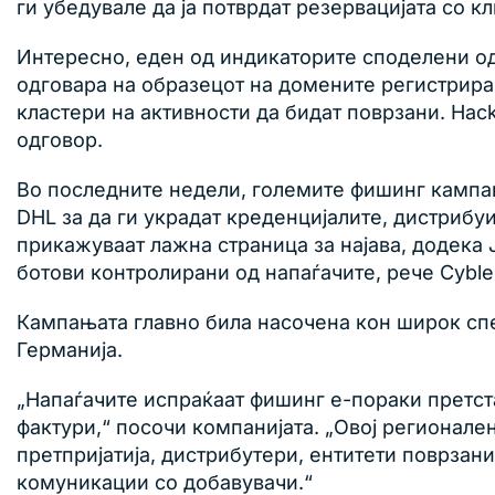
ги убедувале да ја потврдат резервацијата со кл
Интересно, еден од индикаторите споделени од 
одговара на образецот на домените регистриран
кластери на активности да бидат поврзани. Hac
одговор.
Во последните недели, големите фишинг кампањи
DHL за да ги украдат креденцијалите, дистрибу
прикажуваат лажна страница за најава, додека 
ботови контролирани од напаѓачите, рече Cyble
Кампањата главно била насочена кон широк спе
Германија.
„Напаѓачите испраќаат фишинг е-пораки претста
фактури,“ посочи компанијата. „Овој регионале
претпријатија, дистрибутери, ентитети поврзан
комуникации со добавувачи.“