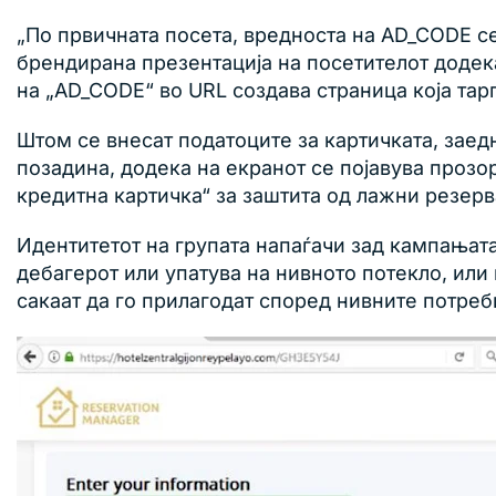
„По првичната посета, вредноста на AD_CODE с
брендирана презентација на посетителот додека
на „AD_CODE“ во URL создава страница која тар
Штом се внесат податоците за картичката, заед
позадина, додека на екранот се појавува прозо
кредитна картичка“ за заштита од лажни резерв
Идентитетот на групата напаѓачи зад кампањата
дебагерот или упатува на нивното потекло, или
сакаат да го прилагодат според нивните потреб