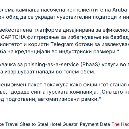
лема кампања насочена кон клиентите на Aruba S
чен обид да се украдат чувствителни податоци и 
еќестепена платформа дизајнирана за ефикасност 
и CAPTCHA филтрирање за избегнување на безбе
илитетот и користи Telegram ботови за извлекув
жба на креденцијали во индустриски размери.“
вачка за phishing-as-a-service (PhaaS) услуги во
да извршуваат напади во голем обем.
 специфичен пакет покажува како фишингот стана
е,“ додаде сингапурската компанија. „Она што 
д подготвени, автоматизирани рамки.“
 Travel Sites to Steal Hotel Guests’ Payment Data
The Ha