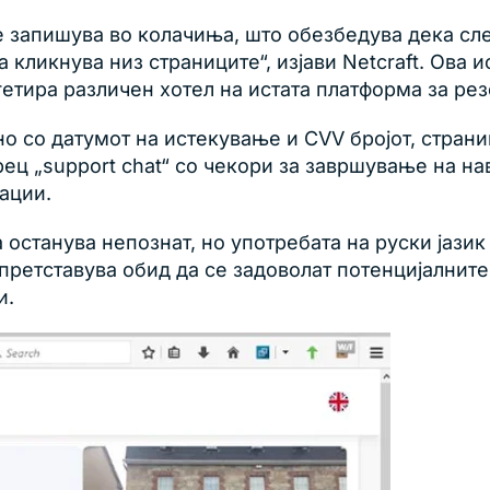
е запишува во колачиња, што обезбедува дека сл
 кликнува низ страниците“, изјави Netcraft. Ова 
гетира различен хотел на истата платформа за ре
но со датумот на истекување и CVV бројот, страни
рец „support chat“ со чекори за завршување на н
ации.
 останува непознат, но употребата на руски јазик
 претставува обид да се задоволат потенцијални
и.