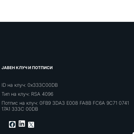
ЈАВЕН КЛУЧ И ПОТПИСИ
ID на клуч: 0x333C00DB
Тип на клуч: RSA 4096
Потпис на клуч: 0FB9 3DA3 E008 FA8B FC6A 9C71 0741
17A1 333C 00DB
LinkedIn
Facebook
X