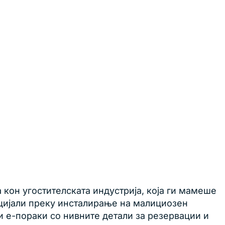
кон угостителската индустрија, која ги мамеше
енцијали преку инсталирање на малициозен
и е-пораки со нивните детали за резервации и