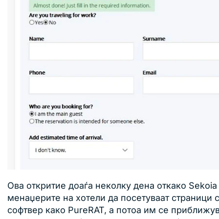
Ова откритие доаѓа неколку дена откако Sekoi
менаџерите на хотели да посетуваат страници с
софтвер како PureRAT, а потоа им се приближув