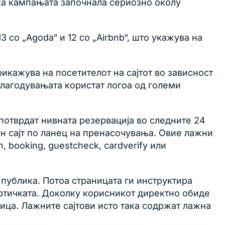
ка кампањата започнала сериозно околу
 со „Agoda“ и 12 со „Airbnb“, што укажува на
икажува на посетителот на сајтот во зависност
рилагодувањата користат логоа од големи
 потврдат нивната резервација во следните 24
ен сајт по ланец на пренасочувања. Овие лажни
 booking, guestcheck, cardverify или
публика. Потоа страницата ги инструктира
артичката. Доколку корисникот директно обиде
ица. Лажните сајтови исто така содржат лажна