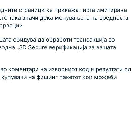
едните страници ќе прикажат иста имитирана
исто така значи дека менувањето на вредноста
зервации.
цата обидува да обработи трансакција во
аводна „3D Secure верификација за вашата
 во коментари на изворниот код и резултати од
те купувачи на фишинг пакетот кои можеби