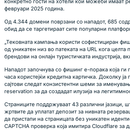
конкретно гости на хотели кои можеби имаат р
февруари 2025 година.
Од 4.344 домени поврзани со нападот, 685 содржа
обид да се таргетираат сите популарни платфо
„Тековната кампања користи софистициран фишин
од уникатен низ во патеката на URL кога целта 
брендови на онлајн туристичката индустрија, вк
Нападот започнува со фишинг е-порака која ги 
часа користејќи кредитна картичка. Доколку ја
сајтови следат конзистентни шеми за именување 
reservation за да создадат илузија на легитимнос
Страниците поддржуваат 43 различни јазици, ш
жртвите да уплатат депозит за нивната резерва
да пристапи на страницата без уникатен иденти
CAPTCHA проверка која имитира Cloudflare за д