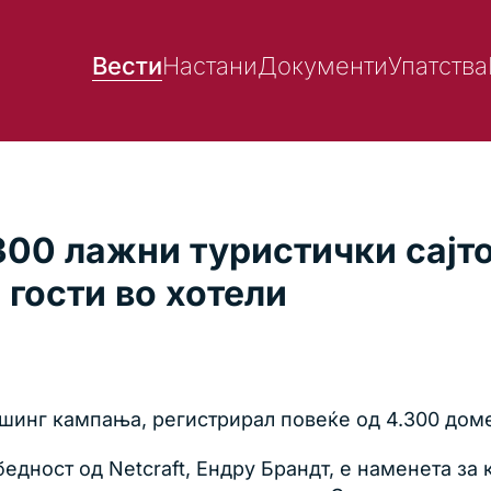
Вести
Настани
Документи
Упатства
300 лажни туристички сајто
 гости во хотели
ишинг кампања, регистрирал повеќе од 4.300 доме
едност од Netcraft, Ендру Брандт, е наменета за 