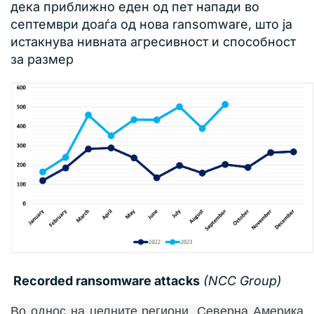
дека приближно еден од пет напади во
септември доаѓа од нова ransomware, што ја
истакнува нивната агресивност и способност
за размер
Recorded ransomware attacks
(NCC Group)
Во однос на целните региони, Северна Америка