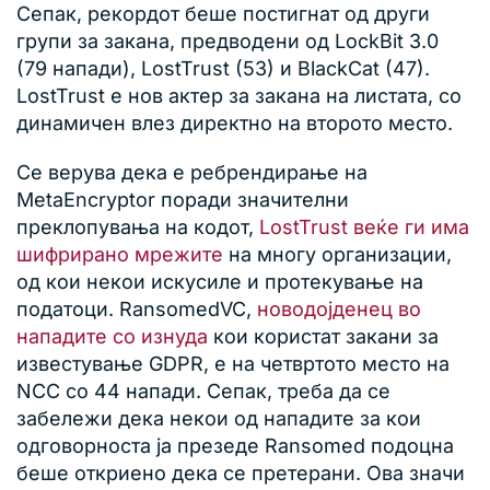
Сепак, рекордот беше постигнат од други
групи за закана, предводени од LockBit 3.0
(79 напади), LostTrust (53) и BlackCat (47).
LostTrust е нов актер за закана на листата, со
динамичен влез директно на второто место.
Се верува дека е ребрендирање на
MetaEncryptor поради значителни
преклопувања на кодот,
LostTrust веќе ги има
шифрирано мрежите
на многу организации,
од кои некои искусиле и протекување на
податоци. RansomedVC,
новодојденец во
нападите со изнуда
кои користат закани за
известување GDPR, е на четвртото место на
NCC со 44 напади. Сепак, треба да се
забележи дека некои од нападите за кои
одговорноста ја презеде Ransomed подоцна
беше откриено дека се претерани. Ова значи