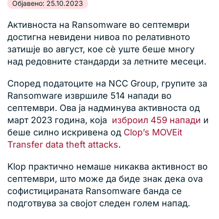
Објавено: 25.10.2023
Активноста на Ransomware во септември
достигна невидени нивоа по релативното
затишје во август, кое сè уште беше многу
над редовните стандарди за летните месеци.
Според податоците на NCC Group, групите за
Ransomware извршиле 514 напади во
септември. Ова ја надминува активноста од
март 2023 година, која
изброил 459 напади
и
беше силно искривена од
Clop’s MOVEit
Transfer data theft attacks
.
Klop практично немаше никаква активност во
септември, што може да биде знак дека ova
софистицираната Ransomware банда се
подготвува за својот следен голем напад.