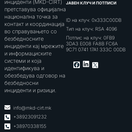
инциденти (MKD-CIRT)
ЈАВЕН КЛУЧ И ПОТПИСИ
претставува официјална
национална точка за
ID на клуч: 0x333C00DB
контакт и координација
Тип на клуч: RSA 4096
во справувањето со
Потпис на клуч: 0FB9
безбедносните
3DA3 E008 FA8B FC6A
инциденти кај мрежите
9C71 0741 17A1 333C 00DB
и информациските
системи и која
LinkedIn
Facebook
X
идентификува и
обезбедува одговор на
безбедносни
инциденти и ризици.
info@mkd-cirt.mk
+38923091232
+38970338155