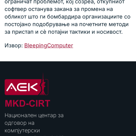
ограничат проблемот, кој созреа, откупниот
софтвер останува закана за промена на
обликот што ги бомбардира организациите со
постојано подобрување на почетните методи
за пристап и сè потајни тактики и носивост.
Извор:
BleepingComputer
Национален центар за
одговор на
компјутерски