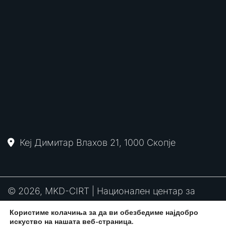
Кеј Димитар Влахов 21, 1000 Скопје
© 2026, MKD-CIRT | Национален центар за
одговор на компјутерски инциденти
Користиме колачиња за да ви обезбедиме најдобро
PGP
RFC2350
Политика за привантост
искуство на нашата веб-страница.
потпис