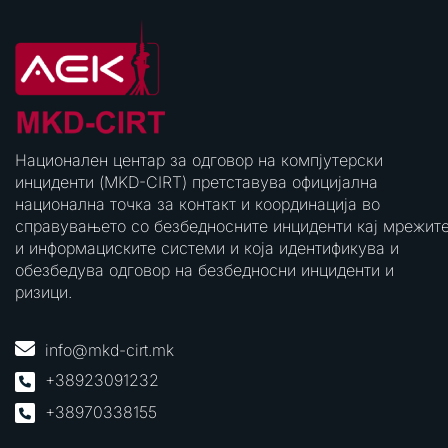
Национален центар за одговор на компјутерски
инциденти (MKD-CIRT) претставува официјална
национална точка за контакт и координација во
справувањето со безбедносните инциденти кај мрежит
и информациските системи и која идентификува и
обезбедува одговор на безбедносни инциденти и
ризици.
info@mkd-cirt.mk
+38923091232
+38970338155