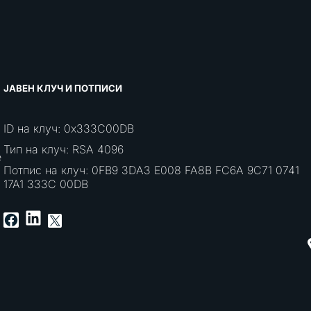
ЈАВЕН КЛУЧ И ПОТПИСИ
ID на клуч: 0x333C00DB
Тип на клуч: RSA 4096
е
Потпис на клуч: 0FB9 3DA3 E008 FA8B FC6A 9C71 0741
17A1 333C 00DB
LinkedIn
Facebook
X