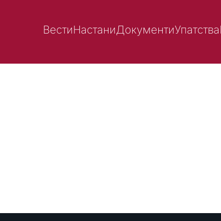
Вести
Настани
Документи
Упатства