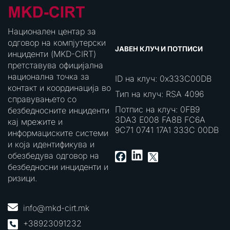
Национален центар за
одговор на компјутерски
ЈАВЕН КЛУЧ И ПОТПИСИ
инциденти (MKD-CIRT)
претставува официјална
национална точка за
ID на клуч: 0x333C00DB
контакт и координација во
Тип на клуч: RSA 4096
справувањето со
Потпис на клуч: 0FB9
безбедносните инциденти
3DA3 E008 FA8B FC6A
кај мрежите и
9C71 0741 17A1 333C 00DB
информациските системи
и која идентификува и
LinkedIn
Facebook
X
обезбедува одговор на
безбедносни инциденти и
ризици.
info@mkd-cirt.mk
+38923091232