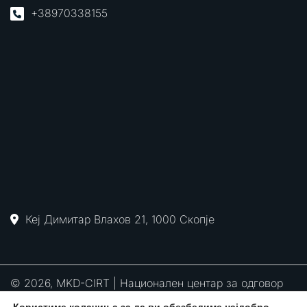
+38970338155
Кеј Димитар Влахов 21, 1000 Скопје
© 2026, MKD-CIRT | Национален центар за одговор
на компјутерски инциденти