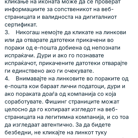
кликање на иконата може да се проверат
информациите за сопственикот на веб-
страницата и валидноста на дигиталниот
сертификат.
3. Никогаш немојте да кликате на линкови
или да отварате датотеки прикачени во
пораки од е-пошта добиена од непознати
испраќачи. Дури и ако го познавате
испраќачот, прикачените датотеки отварајте
ги единствено ако ги очекувате.
4. Внимавајте на линковите во пораките од
е-пошта кои бараат лични податоци, дури и
ако пораката доаѓа од компанија со која
соработувате. Фишинг страниците можат
целосно да го копираат изгледот на веб-
страницата на легитимна компанија, и со тоа
да изгледаат автентично. За да бидете
безбедни, не кликајте на линкот туку