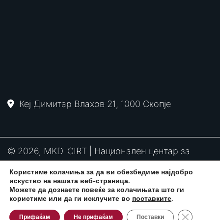
Кеј Димитар Влахов 21, 1000 Скопје
© 2026, MKD-CIRT | Национален центар за
одговор на компјутерски инциденти
Користиме колачиња за да ви обезбедиме најдобро
PGP
RFC2350
Политика за привантост
искуство на нашата веб-страница.
потпис
Можете да дознаете повеќе за колачињата што ги
користиме или да ги исклучите во
поставките
.
Close GDPR
Развиено од:
CPP Services
Прифаќам
Не прифаќам
Поставки