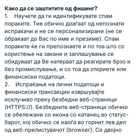
Како да се заштитите од фишинг?
1. Научете да ги идентификувате спам
пораките. Тие обично доаѓаат од непознати
испраќачи и не се персонализирани (не се
обраќаат до Вас по име и презиме). Спам
пораките ќе ги препознаете и по тоа што со
користење на закани и заплашување се
обидуваат да Ве натераат да реагирате брзо и
без промислување, и со тоа да откриете или
финансиски податоци.
2. Испраќање на лични податоци и
финансиски трансакции извршувајте
исклучиво преку безбедни веб-страници
(HTTPS://). Безбедните веб-страници обично
се обележани со икона со катанец во статус-
барот, кој обично се наоѓа во горнит лев дел
од веб-прелистувачот (browser). Со двојно