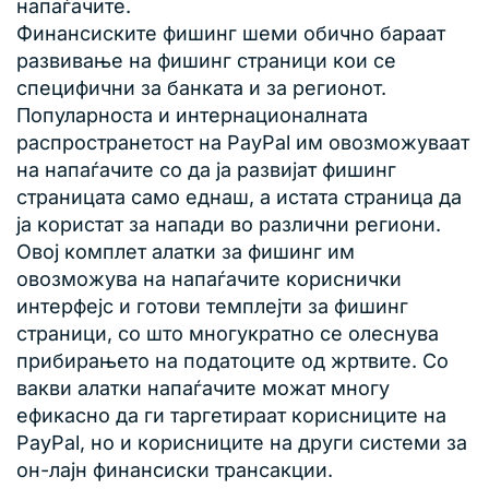
напаѓачите.
Финансиските фишинг шеми обично бараат
развивање на фишинг страници кои се
специфични за банката и за регионот.
Популарноста и интернационалната
распространетост на PayPal им овозможуваат
на напаѓачите со да ја развијат фишинг
страницата само еднаш, а истата страница да
ја користат за напади во различни региони.
Овој комплет алатки за фишинг им
овозможува на напаѓачите кориснички
интерфејс и готови темплејти за фишинг
страници, со што многукратно се олеснува
прибирањето на податоците од жртвите. Со
вакви алатки напаѓачите можат многу
ефикасно да ги таргетираат корисниците на
PayPal, но и корисниците на други системи за
он-лајн финансиски трансакции.