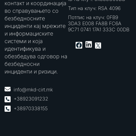
контакт и координација
Тип на клуч: RSA 4096
во справувањето со
Потпис на клуч: 0FB9
безбедносните
3DA3 E008 FA8B FC6A
инциденти кај мрежите
9C71 0741 17A1 333C 00DB
и информациските
системи и која
LinkedIn
Facebook
X
идентификува и
обезбедува одговор на
безбедносни
инциденти и ризици.
info@mkd-cirt.mk
+38923091232
+38970338155