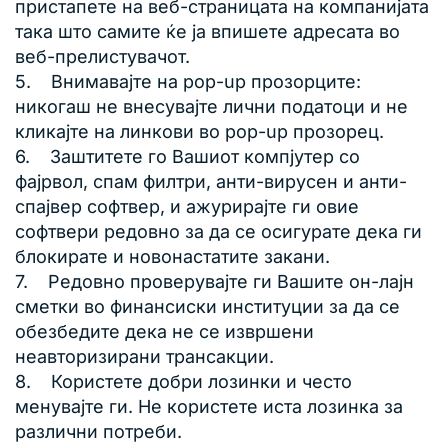
пристапете на веб-страницата на компанијата
така што самите ќе ја впишете адресата во
веб-прелистувачот.
5. Внимавајте на pop-up прозорците:
никогаш не внесувајте лични податоци и не
кликајте на линкови во pop-up прозорец.
6. Заштитете го Вашиот компјутер со
фајрвол, спам филтри, анти-вирусен и анти-
спајвер софтвер, и ажурирајте ги овие
софтвери редовно за да се осигурате дека ги
блокирате и новонастатите закани.
7. Редовно проверувајте ги Вашите он-лајн
сметки во финансиски институции за да се
обезбедите дека не се извршени
неавторизирани трансакции.
8. Користете добри лозинки и често
менувајте ги. Не користете иста лозинка за
различни потреби.