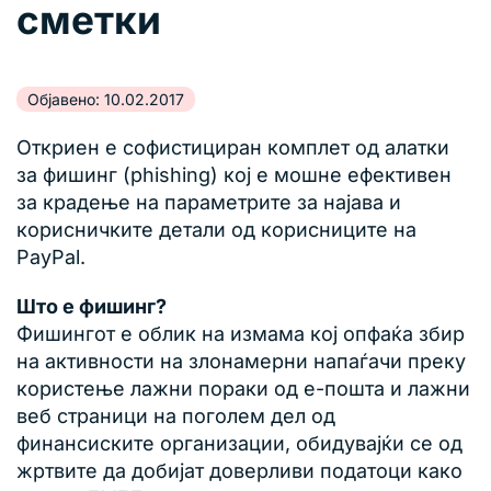
сметки
Објавено: 10.02.2017
Откриен е софистициран комплет од алатки
за фишинг (phishing) кој е мошне ефективен
за крадење на параметрите за најава и
корисничките детали од корисниците на
PayPal.
Што е фишинг?
Фишингот е облик на измама кој опфаќа збир
на активности на злонамерни напаѓачи преку
користење лажни пораки од е-пошта и лажни
веб страници на поголем дел од
финансиските организации, обидувајќи се од
жртвите да добијат доверливи податоци како