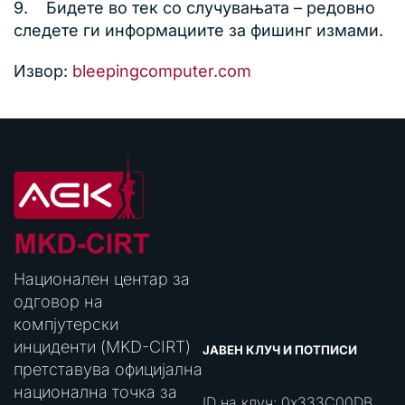
9. Бидете во тек со случувањата – редовно
следете ги информациите за фишинг измами.
Извор:
bleepingcomputer.com
Национален центар за
одговор на
компјутерски
инциденти (MKD-CIRT)
ЈАВЕН КЛУЧ И ПОТПИСИ
претставува официјална
национална точка за
ID на клуч: 0x333C00DB