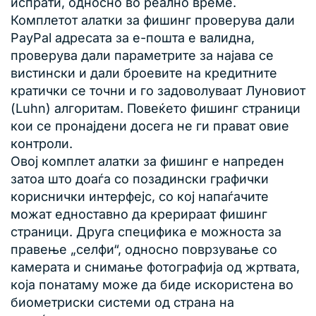
испрати, односно во реално време.
Комплетот алатки за фишинг проверува дали
PayPal адресата за е-пошта е валидна,
проверува дали параметрите за најава се
вистински и дали броевите на кредитните
кратички се точни и го задоволуваат Луновиот
(Luhn) алгоритам. Повеќето фишинг страници
кои се пронајдени досега не ги прават овие
контроли.
Овој комплет алатки за фишинг е напреден
затоа што доаѓа со позадински графички
кориснички интерфејс, со кој напаѓачите
можат едноставно да крерираат фишинг
страници. Друга специфика е можноста за
правење „селфи“, односно поврзување со
камерата и снимање фотографија од жртвата,
која понатаму може да биде искористена во
биометриски системи од страна на