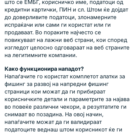
што се ЕМБГ, корисничко име, податоци од
кредитни картички, ПИН и сл. Штом ќе дојдат
до доверливите податоци, злонамерните
испраќачи или сами ги користат или ги
продаваат. Во пораките најчесто се
повикуваат на лажни веб страни, кои според
изгледот целосно одговараат на веб страните
на легитимните компании.
Како функционира нападот?
Напаѓачите го користат комплетот алатки за
фишинг за развој на напредни фишинг
страници кои можат да ги прибираат
корисничките детали и параметрите за најава
во повеќе различни чекори, а резултатите ги
снимаат во позадина. На овој начин,
напаѓачите можат да ги валидираат
податоците веднаш штом корисникот ќе ги