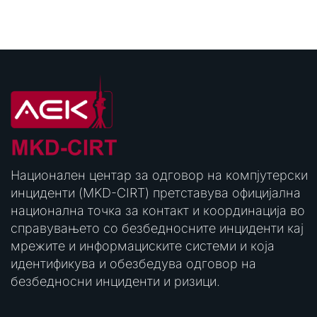
Национален центар за одговор на компјутерски
инциденти (MKD-CIRT) претставува официјална
национална точка за контакт и координација во
справувањето со безбедносните инциденти кај
мрежите и информациските системи и која
идентификува и обезбедува одговор на
безбедносни инциденти и ризици.