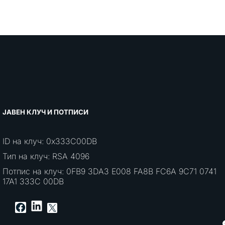
ЈАВЕН КЛУЧ И ПОТПИСИ
ID на клуч: 0x333C00DB
Тип на клуч: RSA 4096
Потпис на клуч: 0FB9 3DA3 E008 FA8B FC6A 9C71 0741
17A1 333C 00DB
LinkedIn
Facebook
X