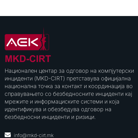
Национален центар за одговор на компјутерски
инциденти (MKD-CIRT) претставува официјална
национална точка за контакт и координација во
справувањето со безбедносните инциденти кај
мрежите и информациските системи и која
идентификува и обезбедува одговор на
безбедносни инциденти и ризици.
info@mkd-cirt.mk