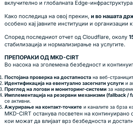
вклучително и глобалната Edge-инфраструктура,
Како последица на овој прекин,
и во нашата д
особено кај јавните институции и организации 
Според последниот отчет од Cloudflare, околу
1
стабилизација и нормализирање на услугите.
ПРЕПОРАКИ ОД MKD-CIRT
Во насока на зголемена безбедност и континуи
Постојана проверка на достапноста
на веб-страницит
Идентификација на евентуално засегнати услуги
и а
Преглед на логови и мониторинг-системи
за навреме
Имплементација на резервни механизми (fallback / fa
се активни.
Ажурирање на контакт-точките
и каналите за брза к
MKD-CIRT останува посветен на континуирано с
кои можат да влијаат врз безбедноста и доста