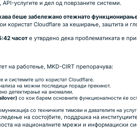
 API-услугите и дел од поврзаните системи.
ржава беше забележано отежнато функционирањ
кои користат Cloudflare за кеширање, заштита и г
5:42 часот
е утврдено дека проблематиката е при
тет на работење, MKD-CIRT препорачува:
е и системите што користат Cloudflare.
нализа на можни последици поради прекинот.
но детектирање на аномалии.
ilover)
со кои барем основните функционалности ќе оста
омуникација со техничките тимови и давателите на услуг
ледење на состојбите, поддршка на институциите 
пноста на националните мрежи и информациски си