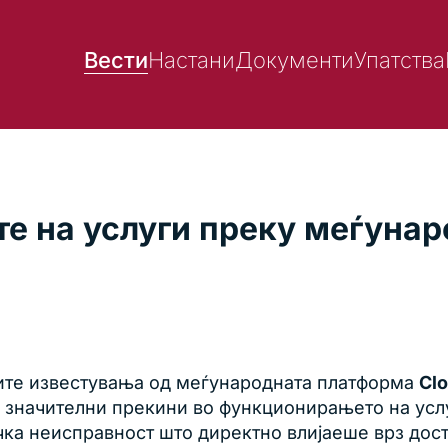
Вести
Настани
Документи
Упатства
 на услуги преку меѓуна
ите известувања од меѓународната платформа
Clo
 значителни прекини во функционирањето на услу
чка неисправност што директно влијаеше врз дос