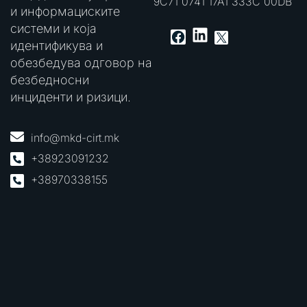
9C71 0741 17A1 333C 00DB
и информациските
системи и која
LinkedIn
Facebook
X
идентификува и
обезбедува одговор на
безбедносни
инциденти и ризици.
info@mkd-cirt.mk
+38923091232
+38970338155