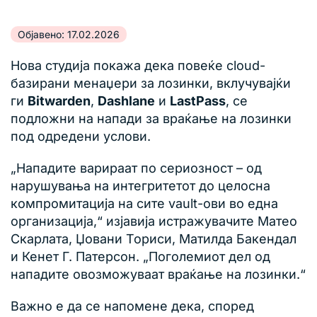
Објавено: 17.02.2026
Нова студија покажа дека повеќе cloud-
базирани менаџери за лозинки, вклучувајќи
ги
Bitwarden
,
Dashlane
и
LastPass
, се
подложни на напади за враќање на лозинки
под одредени услови.
„Нападите варираат по сериозност – од
нарушувања на интегритетот до целосна
компромитација на сите vault-ови во една
организација,“ изјавија истражувачите Матео
Скарлата, Џовани Ториси, Матилда Бакендал
и Кенет Г. Патерсон. „Поголемиот дел од
нападите овозможуваат враќање на лозинки.“
Важно е да се напомене дека, според