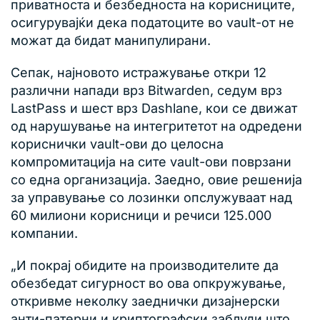
приватноста и безбедноста на корисниците,
осигурувајќи дека податоците во vault-от не
можат да бидат манипулирани.
Сепак, најновото истражување откри 12
различни напади врз Bitwarden, седум врз
LastPass и шест врз Dashlane, кои се движат
од нарушување на интегритетот на одредени
кориснички vault-ови до целосна
компромитација на сите vault-ови поврзани
со една организација. Заедно, овие решенија
за управување со лозинки опслужуваат над
60 милиони корисници и речиси 125.000
компании.
„И покрај обидите на производителите да
обезбедат сигурност во ова опкружување,
откривме неколку заеднички дизајнерски
анти-патерни и криптографски заблуди што