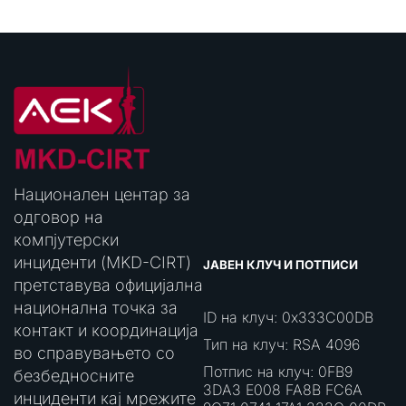
Национален центар за
одговор на
компјутерски
инциденти (MKD-CIRT)
ЈАВЕН КЛУЧ И ПОТПИСИ
претставува официјална
национална точка за
ID на клуч: 0x333C00DB
контакт и координација
Тип на клуч: RSA 4096
во справувањето со
Потпис на клуч: 0FB9
безбедносните
3DA3 E008 FA8B FC6A
инциденти кај мрежите