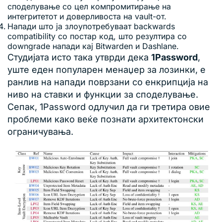
споделување со цел компромитирање на
интегритетот и доверливоста на vault-от.
Напади што ја злоупотребуваат backwards
compatibility со постар код, што резултира со
downgrade напади кај Bitwarden и Dashlane.
Студијата исто така утврди дека
1Password
,
уште еден популарен менаџер за лозинки, е
ранлив на напади поврзани со енкрипција на
ниво на ставки и функции за споделување.
Сепак, 1Password одлучил да ги третира овие
проблеми како веќе познати архитектонски
ограничувања.