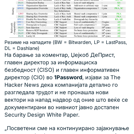
Резиме на нападите (BW = Bitwarden, LP = LastPass,
DL = Dashlane)
На барање за коментар, Џејкоб ДеПрист,
главен директор за информациска
безбедност (CISO) и главен информативен
директор (CIO) во
1Password
, изјави за The
Hacker News дека компанијата детално го
разгледала трудот и не пронашла нови
вектори на напад надвор од оние што веќе се
документирани во нивниот јавно достапен
Security Design White Paper.
„Посветени сме на континуирано зајакнување