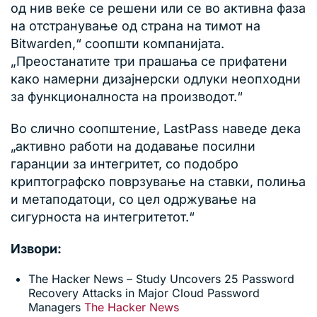
од нив веќе се решени или се во активна фаза
на отстранување од страна на тимот на
Bitwarden,“ соопшти компанијата.
„Преостанатите три прашања се прифатени
како намерни дизајнерски одлуки неопходни
за функционалноста на производот.“
Во слично соопштение, LastPass наведе дека
„активно работи на додавање посилни
гаранции за интегритет, со подобро
криптографско поврзување на ставки, полиња
и метаподатоци, со цел одржување на
сигурноста на интегритетот.“
Извори:
The Hacker News – Study Uncovers 25 Password
Recovery Attacks in Major Cloud Password
Managers
The Hacker News