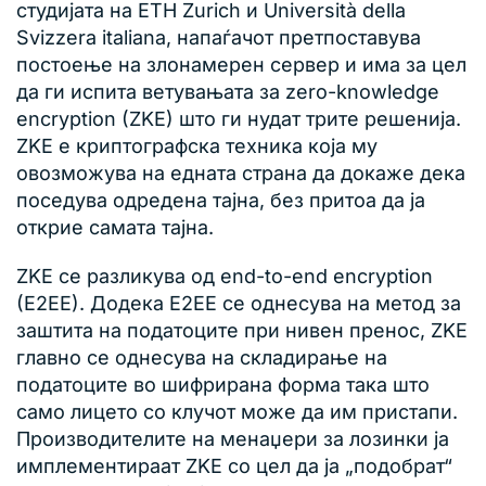
студијата на ETH Zurich и Università della
Svizzera italiana, напаѓачот претпоставува
постоење на злонамерен сервер и има за цел
да ги испита ветувањата за zero-knowledge
encryption (ZKE) што ги нудат трите решенија.
ZKE е криптографска техника која му
овозможува на едната страна да докаже дека
поседува одредена тајна, без притоа да ја
открие самата тајна.
ZKE се разликува од end-to-end encryption
(E2EE). Додека E2EE се однесува на метод за
заштита на податоците при нивен пренос, ZKE
главно се однесува на складирање на
податоците во шифрирана форма така што
само лицето со клучот може да им пристапи.
Производителите на менаџери за лозинки ја
имплементираат ZKE со цел да ја „подобрат“