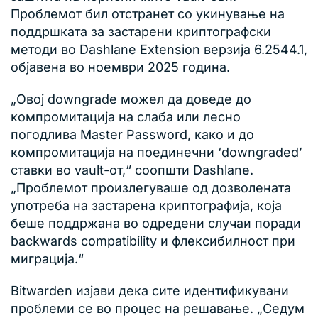
Проблемот бил отстранет со укинување на
поддршката за застарени криптографски
методи во Dashlane Extension верзија 6.2544.1,
објавена во ноември 2025 година.
„Овој downgrade можел да доведе до
компромитација на слаба или лесно
погодлива Master Password, како и до
компромитација на поединечни ‘downgraded’
ставки во vault-от,“ соопшти Dashlane.
„Проблемот произлегуваше од дозволената
употреба на застарена криптографија, која
беше поддржана во одредени случаи поради
backwards compatibility и флексибилност при
миграција.“
Bitwarden изјави дека сите идентификувани
проблеми се во процес на решавање. „Седум