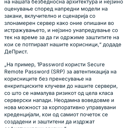
на нашата безбедносна архитектура и нејзино
оценување според напредни модели на
закани, вклучително и сценарија со
злонамерен сервер како оние опишани во
истражувањето, и нејзино унапредување со
тек на време за да ги одржиме заштитите на
кои се потпираат нашите корисници,“ додаде
ДеПрист.
„На пример, 1Password користи Secure
Remote Password (SRP) за автентикација на
корисниците без пренесување на
енкрипциските клучеви до нашите сервери,
со што се намалува ризикот од цела класа
серверски напади. Неодамна воведовме и
нова можност за корпоративно управувани
креденцијали, кои од самиот почеток се
создадени и заштитени да издржат