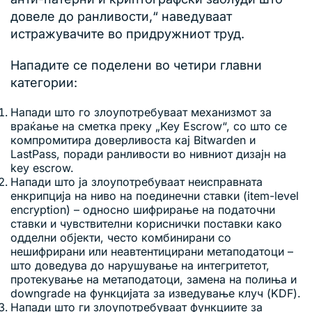
довеле до ранливости,“ наведуваат
истражувачите во придружниот труд.
Нападите се поделени во четири главни
категории:
Напади што го злоупотребуваат механизмот за
враќање на сметка преку „Key Escrow“, со што се
компромитира доверливоста кај Bitwarden и
LastPass, поради ранливости во нивниот дизајн на
key escrow.
Напади што ја злоупотребуваат неисправната
енкрипција на ниво на поединечни ставки (item-level
encryption) – односно шифрирање на податочни
ставки и чувствителни кориснички поставки како
одделни објекти, често комбинирани со
нешифрирани или неавтентицирани метаподатоци –
што доведува до нарушување на интегритетот,
протекување на метаподатоци, замена на полиња и
downgrade на функцијата за изведување клуч (KDF).
Напади што ги злоупотребуваат функциите за