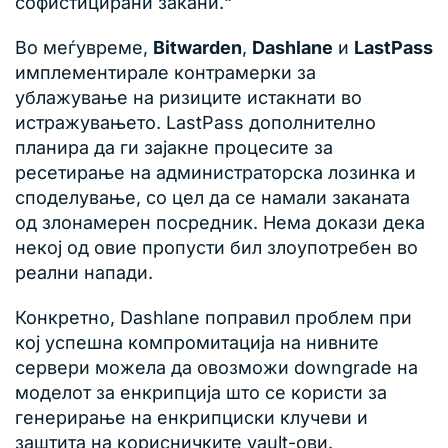
софистицирани закани.“
Во меѓувреме,
Bitwarden
,
Dashlane
и
LastPass
имплементирале контрамерки за
ублажување на ризиците истакнати во
истражувањето. LastPass дополнително
планира да ги зајакне процесите за
ресетирање на администраторска лозинка и
споделување, со цел да се намали заканата
од злонамерен посредник. Нема докази дека
некој од овие пропусти бил злоупотребен во
реални напади.
Конкретно, Dashlane поправил проблем при
кој успешна компромитација на нивните
сервери можела да овозможи downgrade на
моделот за енкрипција што се користи за
генерирање на енкрипциски клучеви и
заштита на корисничките vault-ови.