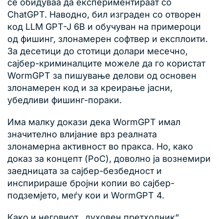
се обидуваа да експериментираат со
ChatGPT. Наводно, бил изграден со отворен
код LLM GPT-J 6B и обучуван на примероци
од фишинг, злонамерен софтвер и експлоити.
За десетици до стотици долари месечно,
сајбер-криминалците можеле да го користат
WormGPT за пишување делови од основен
злонамерен код и за креирање јасни,
убедливи фишинг-пораки.
Има малку докази дека WormGPT имал
значително влијание врз реалната
злонамерна активност во пракса. Но, како
доказ за концепт (PoC), доволно ја вознемири
заедницата за сајбер-безбедност и
инспирираше бројни копии во сајбер-
подземјето, меѓу кои и WormGPT 4.
Како и неговиот „духовен претходник“,