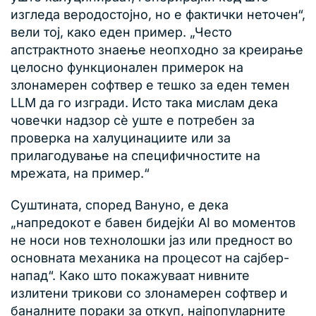
изгледа веродостојно, но е фактички неточен“,
вели тој, како еден пример. „Често
апстрактното знаење неопходно за креирање
целосно функционален примерок на
злонамерен софтвер е тешко за еден темен
LLM да го изгради. Исто така мислам дека
човечки надзор сè уште е потребен за
проверка на халуцинациите или за
прилагодување на специфичностите на
мрежата, на пример.“
Суштината, според Вануно, е дека
„напредокот е бавен бидејќи AI во моментов
не носи нов технолошки јаз или предност во
основната механика на процесот на сајбер-
напад“. Како што покажуваат нивните
излитени трикови со злонамерен софтвер и
баналните пораки за откуп, најпопуларните