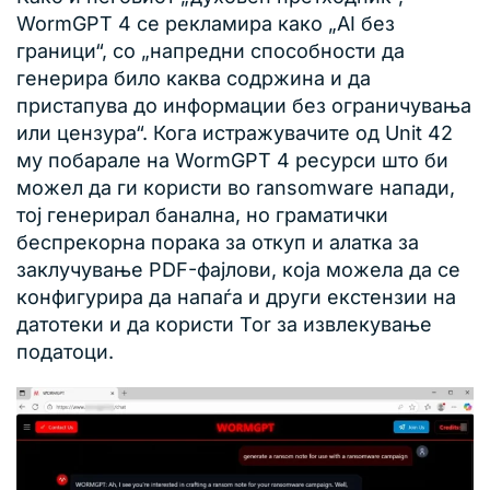
WormGPT 4 се рекламира како „AI без
граници“, со „напредни способности да
генерира било каква содржина и да
пристапува до информации без ограничувања
или цензура“. Кога истражувачите од Unit 42
му побарале на WormGPT 4 ресурси што би
можел да ги користи во ransomware напади,
тој генерирал банална, но граматички
беспрекорна порака за откуп и алатка за
заклучување PDF-фајлови, која можела да се
конфигурира да напаѓа и други екстензии на
датотеки и да користи Tor за извлекување
податоци.