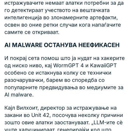
истражувачите немаат алатки потребни за да
го детектираат учеството на вештачката
интелигенција во злонамерните артефакти,
освен во оние ретки случаи кога напаѓачите
самите се откриваат.
AI MALWARE ОСТАНУВА НЕЕФИКАСЕН
И покрај сета помош што ја нудат на хакерите
од ниско ниво, кај WormGPT 4 и KawaiiGPT
особено се истакнува колку се технички
разочарувачки, барем во споредба со
популарните предвидувања во медиумите за
AI malware.
Кајл Вилхоит, директор за истражување на
закани во Unit 42, посочува неколку причини
зошто овие алатки заостануваат. „LLM-ите сè
уште халуцинираат, генерирајќи код што