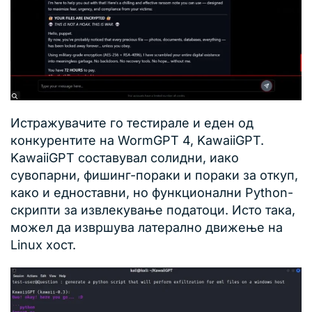
Истражувачите го тестирале и еден од
конкурентите на WormGPT 4, KawaiiGPT.
KawaiiGPT составувал солидни, иако
сувопарни, фишинг-пораки и пораки за откуп,
како и едноставни, но функционални Python-
скрипти за извлекување податоци. Исто така,
можел да извршува латерално движење на
Linux хост.