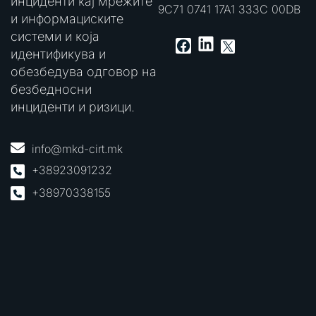
инциденти кај мрежите
9C71 0741 17A1 333C 00DB
и информациските
системи и која
LinkedIn
Facebook
X
идентификува и
обезбедува одговор на
безбедносни
инциденти и ризици.
info@mkd-cirt.mk
+38923091232
+38970338155