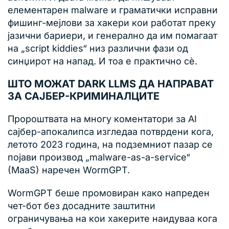
елементарен malware и граматички исправни
фишинг-мејлови за хакери кои работат преку
јазични бариери, и генерално да им помагаат
на „script kiddies“ низ различни фази од
синџирот на напад. И тоа е практично сè.
ШТО МОЖАТ DARK LLMS ДА НАПРАВАТ
ЗА САЈБЕР-КРИМИНАЛЦИТЕ
Пророштвата на многу коментатори за AI
сајбер-апокалипса изгледаа потврдени кога,
летото 2023 година, на подземниот пазар се
појави производ „malware-as-a-service“
(MaaS) наречен WormGPT.
WormGPT беше промовиран како напреден
чет-бот без досадните заштитни
ограничувања на кои хакерите наидуваа кога