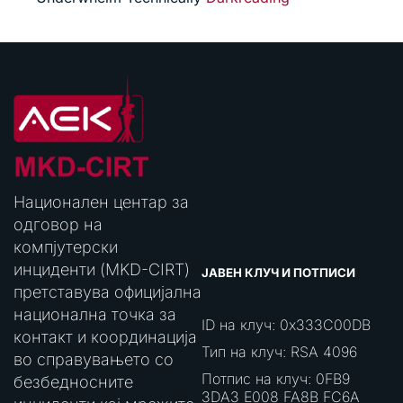
Национален центар за
одговор на
компјутерски
инциденти (MKD-CIRT)
ЈАВЕН КЛУЧ И ПОТПИСИ
претставува официјална
национална точка за
ID на клуч: 0x333C00DB
контакт и координација
Тип на клуч: RSA 4096
во справувањето со
Потпис на клуч: 0FB9
безбедносните
3DA3 E008 FA8B FC6A