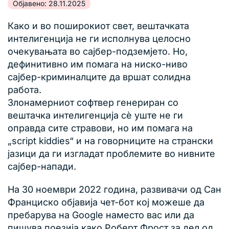
Објавено: 28.11.2025
Како и во поширокиот свет, вештачката
интелигенција не ги исполнува целосно
очекувањата во сајбер-подземјето. Но,
дефинитивно им помага на ниско-ниво
сајбер-криминалците да вршат солидна
работа.
Злонамерниот софтвер генериран со
вештачка интелигенција сè уште не ги
оправда сите стравови, но им помага на
„script kiddies“ и на говорниците на странски
јазици да ги изгладат проблемите во нивните
сајбер-напади.
На 30 ноември 2022 година, развивачи од Сан
Франциско објавија чет-бот кој можеше да
пребарува на Google наместо вас или да
пишува поезија како Роберт Фрост за дел од