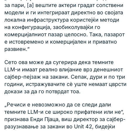
за пари, [а] вештите актери градат сопствени
модели и ги интегрираат директно во својата
локална инфраструктура користејќи методи
на конфигурација, заобиколувајќи го
комерцијалниот пазар целосно. Така, пазарот
е истовремено и комерцијален и приватно
развиен.“
Сето ова може да сугерира дека темните
LLM-и имаат реално влијание врз денешниот
сајбер-пејзаж на закани. Сепак, дури и по три
години, истражувачите сè уште немаат цврсти
докази за да го потврдат тоа.
„Речиси е невозможно да се следи дали
темните LLM-и се широко прифатени или не“,
признава Енди Пјаца, виш директор за сајбер-
разузнавање за закани во Unit 42, бидејќи