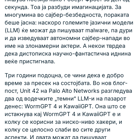
секунда. Тоа ја разбуди имагинацијата. За
многумина во сајбер-безбедноста, пораката
беше јасна: наскоро големите јазични модели
(LLM) ќе можат да пишуваат malware, па дури
и да изведуваат автономни сајбер-напади во
име на злонамерни актери. А некои тврдеа
дека дистописка научно-фантастична иднина
веќе пристигнала.
Три години подоцна, се чини дека е добро
време за пресек на состојбата. Во нов блог-
пост, Unit 42 на Palo Alto Networks разгледува
два од водечките „темни“ LLM-и на пазарот
денес: WormGPT 4 и KawaiiGPT. Она што се
истакнува кај WormGPT 4 и KawaiiGPT е и
колку се корисни за ниско-ниво хакери, и
колку се целосно слаби во сите други
аспекти. И двата можат да пишуваат