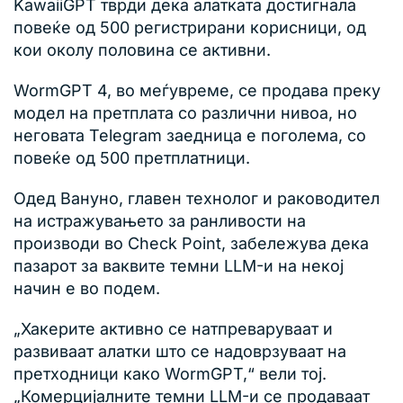
KawaiiGPT тврди дека алатката достигнала
повеќе од 500 регистрирани корисници, од
кои околу половина се активни.
WormGPT 4, во меѓувреме, се продава преку
модел на претплата со различни нивоа, но
неговата Telegram заедница е поголема, со
повеќе од 500 претплатници.
Одед Вануно, главен технолог и раководител
на истражувањето за ранливости на
производи во Check Point, забележува дека
пазарот за ваквите темни LLM-и на некој
начин е во подем.
„Хакерите активно се натпреваруваат и
развиваат алатки што се надоврзуваат на
претходници како WormGPT,“ вели тој.
„Комерцијалните темни LLM-и се продаваат