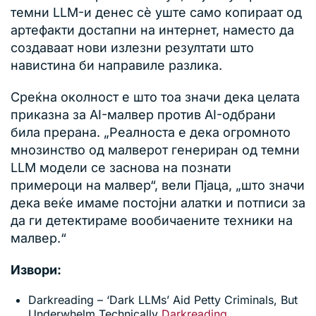
темни LLM-и денес сè уште само копираат од
артефакти достапни на интернет, наместо да
создаваат нови излезни резултати што
навистина би направиле разлика.
Среќна околност е што тоа значи дека целата
приказна за AI-малвер против AI-одбрани
била прерана. „Реалноста е дека огромното
мнозинство од малверот генериран од темни
LLM модели се заснова на познати
примероци на малвер“, вели Пјаца, „што значи
дека веќе имаме постојни алатки и потписи за
да ги детектираме вообичаените техники на
малвер.“
Извори:
Darkreading – ‘Dark LLMs’ Aid Petty Criminals, But
Underwhelm Technically
D
arkreading