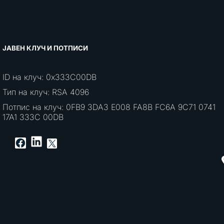
ЈАВЕН КЛУЧ И ПОТПИСИ
ID на клуч: 0x333C00DB
Тип на клуч: RSA 4096
Потпис на клуч: 0FB9 3DA3 E008 FA8B FC6A 9C71 0741
17A1 333C 00DB
LinkedIn
Facebook
X