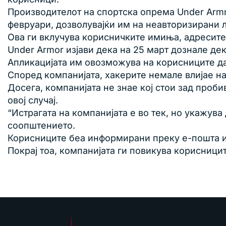
Производителот на спортска опрема Under Armmo
февруари, дозволувајќи им на неавторизирани 
Ова ги вклучува корисничките имиња, адресите 
Under Armor изјави дека на 25 март дознале де
Апликацијата им овозможува на корисниците да
Според компанијата, хакерите немале влијае на
Досега, компанијата не знае кој стои зад проб
овој случај.
“Истрагата на компанијата е во тек, но укажув
соопштението.
Корисниците беа информирани преку е-пошта и 
Покрај тоа, компанијата ги повикува корисници