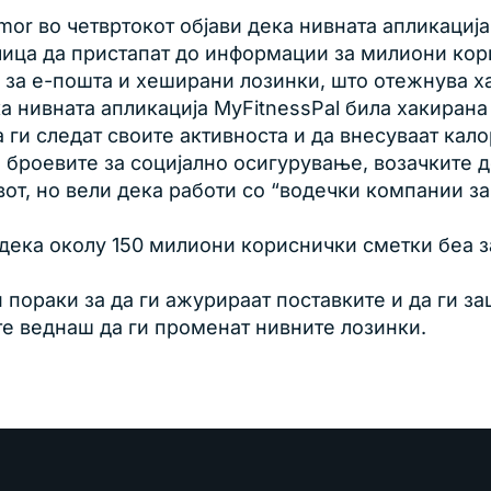
r во четвртокот објави дека нивната апликација
лица да пристапат до информации за милиони кор
за е-пошта и хеширани лозинки, што отежнува ха
ка нивната апликација MyFitnessPal била хакиран
 ги следат своите активноста и да внесуваат кал
 броевите за социјално осигурување, возачките д
ивот, но вели дека работи со “водечки компании з
а дека околу 150 милиони кориснички сметки беа з
пораки за да ги ажурираат поставките и да ги з
те веднаш да ги променат нивните лозинки.