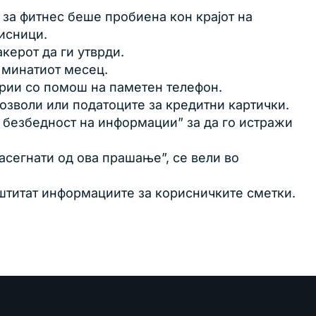
 за фитнес беше пробиена кон крајот на
исници.
керот да ги утврди.
а минатиот месец.
ории со помош на паметен телефон.
озволи или податоците за кредитни картички.
а безбедност на информации” за да го истражи
асегнати од ова прашање”, се вели во
аштитат информациите за корисничките сметки.