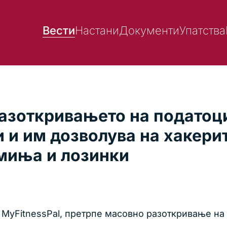
Вести
Настани
Документи
Упатства
разоткривањето на податоци
 и им дозволува на хакери
имиња и лозинки
 MyFitnessPal, претрпе масовно разоткривање на 