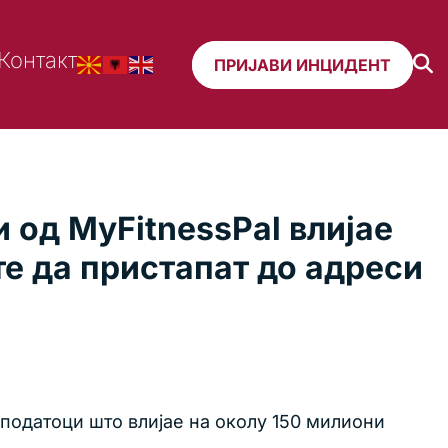
Контакт
ПРИЈАВИ ИНЦИДЕНТ
 од MyFitnessPal влијае
те да пристапат до адреси
податоци што влијае на околу 150 милиони