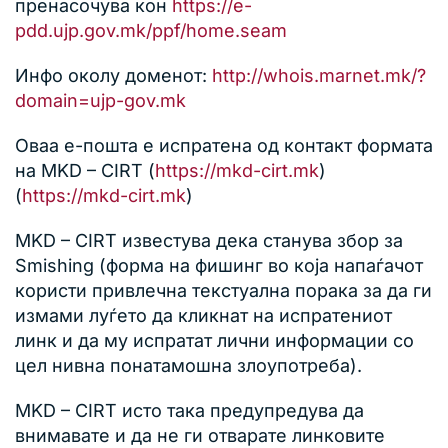
пренасочува кон
https://e-
pdd.ujp.gov.mk/ppf/home.seam
Инфо околу доменот:
http://whois.marnet.mk/?
domain=ujp-gov.mk
Оваа е-пошта е испратена од контакт формата
на MKD – CIRT (
https://mkd-cirt.mk
)
(
https://mkd-cirt.mk
)
MKD – CIRT известува дека станува збор за
Smishing (форма на фишинг во која напаѓачот
користи привлечна текстуална порака за да ги
измами луѓето да кликнат на испратениот
линк и да му испратат лични информации со
цел нивна понатамошна злоупотреба).
MKD – CIRT исто така предупредува да
внимавате и да не ги отварате линковите