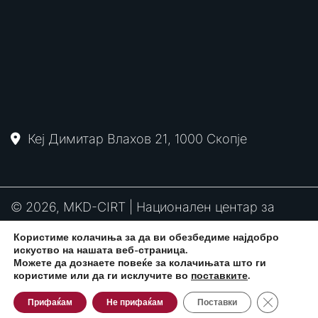
Кеј Димитар Влахов 21, 1000 Скопје
© 2026, MKD-CIRT | Национален центар за
одговор на компјутерски инциденти
Користиме колачиња за да ви обезбедиме најдобро
PGP
RFC2350
Политика за привантост
искуство на нашата веб-страница.
потпис
Можете да дознаете повеќе за колачињата што ги
користиме или да ги исклучите во
поставките
.
Close GDPR
Развиено од:
CPP Services
Прифаќам
Не прифаќам
Поставки