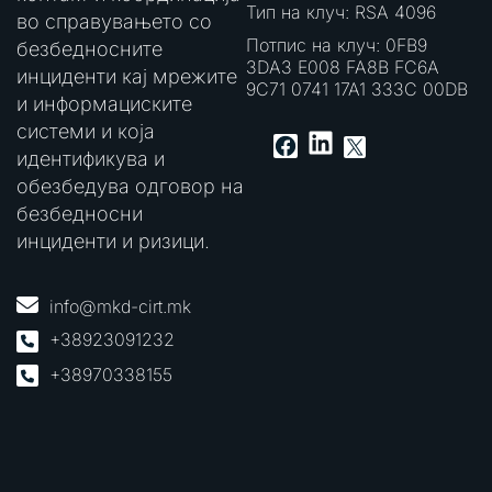
Тип на клуч: RSA 4096
во справувањето со
Потпис на клуч: 0FB9
безбедносните
3DA3 E008 FA8B FC6A
инциденти кај мрежите
9C71 0741 17A1 333C 00DB
и информациските
системи и која
LinkedIn
Facebook
X
идентификува и
обезбедува одговор на
безбедносни
инциденти и ризици.
info@mkd-cirt.mk
+38923091232
+38970338155