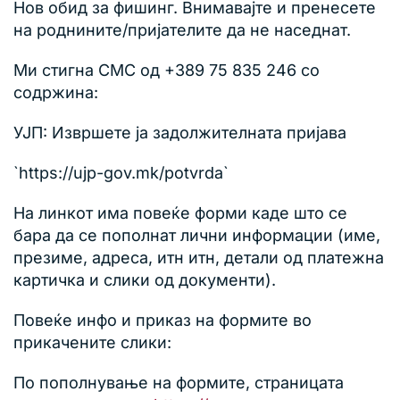
Нов обид за фишинг. Внимавајте и пренесете
на роднините/пријателите да не наседнат.
Ми стигна СМС од +389 75 835 246 со
содржина:
УЈП: Извршете ја задолжителната пријава
`https://ujp-gov.mk/potvrda`
На линкот има повеќе форми каде што се
бара да се пополнат лични информации (име,
презиме, адреса, итн итн, детали од платежна
картичка и слики од документи).
Повеќе инфо и приказ на формите во
прикачените слики:
По пополнување на формите, страницата