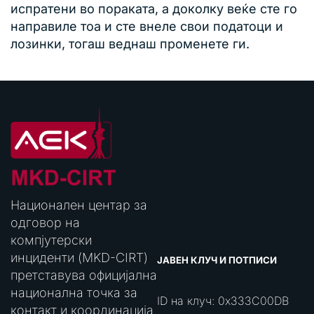
испратени во пораката, а доколку веќе сте го
направиле тоа и сте внеле свои податоци и
лозинки, тогаш веднаш променете ги.
Национален центар за
одговор на
компјутерски
инциденти (MKD-CIRT)
ЈАВЕН КЛУЧ И ПОТПИСИ
претставува официјална
национална точка за
ID на клуч: 0x333C00DB
контакт и координација