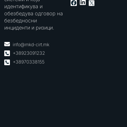
LinkedIn
Facebook
X
идентификува и
обезбедува одговор на
безбедносни
инциденти и ризици.
info@mkd-cirt.mk
+38923091232
+38970338155