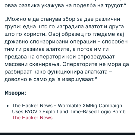
оваа разлика укажува на поделба на трудот.“
„Можно е да станува збор за две различни
групи: една што го изградила алатот и друга
што го користи. Овој образец го гледаме кај
државно спонзорирани операции – способен
тим ги развива алатките, а потоа им ги
предава на оператори кои спроведуваат
масовни скенирања. Операторите не мора да
разбираат како функционира алатката –
доволно е само да ја извршуваат.“
Извори:
The Hacker News – Wormable XMRig Campaign
Uses BYOVD Exploit and Time-Based Logic Bomb
The Hacker News