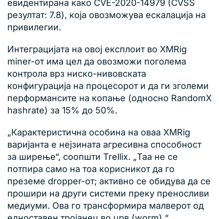
евидентирана како CVE-2020-14979 (CVSS
резултат: 7.8), која овозможува ескалација на
привилегии.
Интеграцијата на овој експлоит во XMRig
miner-от има цел да овозможи поголема
контрола врз ниско-нивовската
конфигурација на процесорот и да ги зголеми
перформансите на копање (односно RandomX
hashrate) за 15% до 50%.
„Карактеристична особина на оваа XMRig
варијанта е нејзината агресивна способност
за ширење“, соопшти Trellix. „Таа не се
потпира само на тоа корисникот да го
преземе dropper-от; активно се обидува да се
прошири на други системи преку преносливи
медиуми. Ова го трансформира малверот од
едноставен тројанец во црв (worm).“