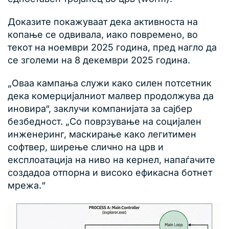
Доказите покажуваат дека активноста на
копање се одвивала, иако повремено, во
текот на ноември 2025 година, пред нагло да
се зголеми на 8 декември 2025 година.
„Оваа кампања служи како силен потсетник
дека комерцијалниот малвер продолжува да
иновира“, заклучи компанијата за сајбер
безбедност. „Со поврзување на социјален
инженеринг, маскирање како легитимен
софтвер, ширење слично на црв и
експлоатација на ниво на кернел, напаѓачите
создадоа отпорна и високо ефикасна ботнет
мрежа.“