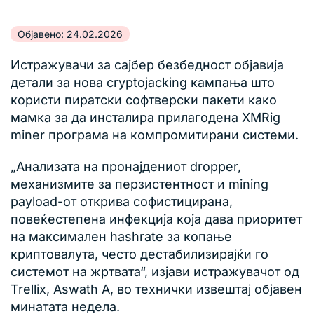
Објавено: 24.02.2026
Истражувачи за сајбер безбедност објавија
детали за нова cryptojacking кампања што
користи пиратски софтверски пакети како
мамка за да инсталира прилагодена XMRig
miner програма на компромитирани системи.
„Анализата на пронајдениот dropper,
механизмите за перзистентност и mining
payload-от открива софистицирана,
повеќестепена инфекција која дава приоритет
на максимален hashrate за копање
криптовалута, често дестабилизирајќи го
системот на жртвата“, изјави истражувачот од
Trellix, Aswath A, во технички извештај објавен
минатата недела.