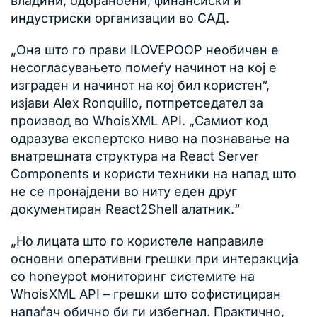
владини, одбранбени, финансиски и
индустриски организации во САД.
„Она што го прави ILOVEPOOP необичен е
несогласувањето помеѓу начинот на кој е
изграден и начинот на кој бил користен“,
изјави Alex Ronquillo, потпретседател за
производ во WhoisXML API. „Самиот код
одразува експертско ниво на познавање на
внатрешната структура на React Server
Components и користи техники на напад што
не се пронајдени во ниту еден друг
документиран React2Shell алатник.“
„Но лицата што го користеле направиле
основни оперативни грешки при интеракција
со honeypot мониторинг системите на
WhoisXML API – грешки што софистициран
напаѓач обично би ги избегнал. Практично,