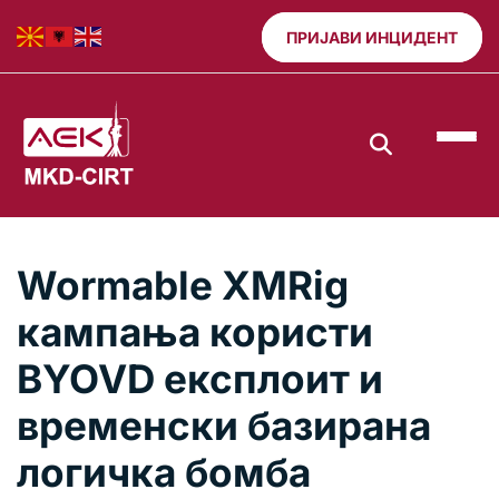
ПРИЈАВИ ИНЦИДЕНТ
Wormable XMRig
кампања користи
BYOVD експлоит и
временски базирана
логичка бомба