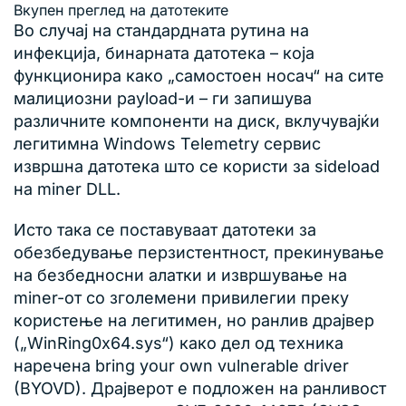
Вкупен преглед на датотеките
Во случај на стандардната рутина на
инфекција, бинарната датотека – која
функционира како „самостоен носач“ на сите
малициозни payload-и – ги запишува
различните компоненти на диск, вклучувајќи
легитимна Windows Telemetry сервис
извршна датотека што се користи за sideload
на miner DLL.
Исто така се поставуваат датотеки за
обезбедување перзистентност, прекинување
на безбедносни алатки и извршување на
miner-от со зголемени привилегии преку
користење на легитимен, но ранлив драјвер
(„WinRing0x64.sys“) како дел од техника
наречена bring your own vulnerable driver
(BYOVD). Драјверот е подложен на ранливост