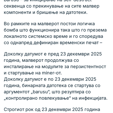
секвенца со прекинување на сите малвер
компоненти и бришење на датотеки.
Во рамките на малверот постои логичка
бомба што функционира така што го презема
локалното системско време и го споредува
со однапред дефиниран временски печат –
Доколку датумот е пред 23 декември 2025
година, малверот продолжува со
инсталирање на модулите за перзистентност
и стартување на miner-от.
Доколку датумот е по 23 декември 2025
година, бинарната датотека се стартува со
аргументот „barusu“, што резултира со
„контролирано повлекување“ на инфекцијата.
Строгиот рок од 23 декември 2025 година