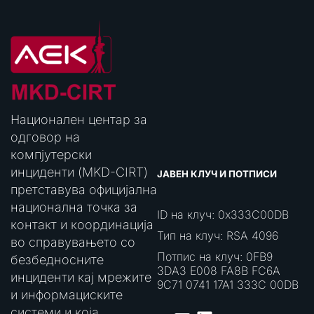
Национален центар за
одговор на
компјутерски
инциденти (MKD-CIRT)
ЈАВЕН КЛУЧ И ПОТПИСИ
претставува официјална
национална точка за
ID на клуч: 0x333C00DB
контакт и координација
Тип на клуч: RSA 4096
во справувањето со
Потпис на клуч: 0FB9
безбедносните
3DA3 E008 FA8B FC6A
инциденти кај мрежите
9C71 0741 17A1 333C 00DB
и информациските
системи и која