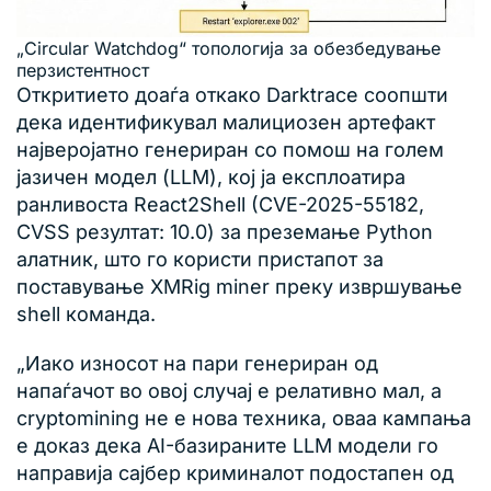
„Circular Watchdog“ топологија за обезбедување
перзистентност
Откритието доаѓа откако Darktrace соопшти
дека идентификувал малициозен артефакт
најверојатно генериран со помош на голем
јазичен модел (LLM), кој ја експлоатира
ранливоста React2Shell (CVE-2025-55182,
CVSS резултат: 10.0) за преземање Python
алатник, што го користи пристапот за
поставување XMRig miner преку извршување
shell команда.
„Иако износот на пари генериран од
напаѓачот во овој случај е релативно мал, а
cryptomining не е нова техника, оваа кампања
е доказ дека AI-базираните LLM модели го
направија сајбер криминалот подостапен од