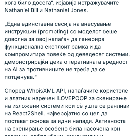
кога било досега“, изјавија истражувачите
Nathaniel Bill и Nathaniel Jones.
„Една единствена сесија на внесување
инструкции (prompting) со моделот беше
доволна за овој напаѓач да генерира
функционална експлоит рамка и да
компромитира повеќе од деведесет системи,
демонстрирајќи дека оперативната вредност
на AI за противниците не треба да се
потценува.“
Според WhoisXML API, напаѓачите користеле
и алатник наречен ILOVEPOOP за скенирање
на изложени системи кои сè уште се ранливи
на React2Shell, најверојатно со цел да
постават основа за идни напади. Активноста
на скенирање особено била насочена кон