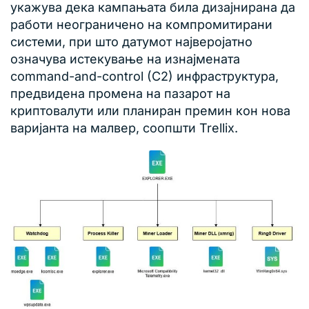
укажува дека кампањата била дизајнирана да
работи неограничено на компромитирани
системи, при што датумот најверојатно
означува истекување на изнајмената
command-and-control (C2) инфраструктура,
предвидена промена на пазарот на
криптовалути или планиран премин кон нова
варијанта на малвер, соопшти Trellix.