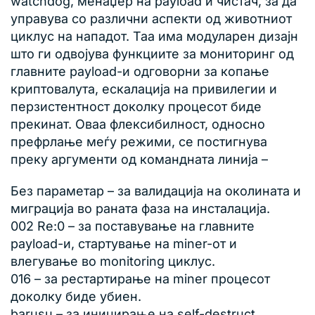
watchdog, менаџер на payload и чистач, за да
управува со различни аспекти од животниот
циклус на нападот. Таа има модуларен дизајн
што ги одвојува функциите за мониторинг од
главните payload-и одговорни за копање
криптовалута, ескалација на привилегии и
перзистентност доколку процесот биде
прекинат. Оваа флексибилност, односно
префрлање меѓу режими, се постигнува
преку аргументи од командната линија –
Без параметар – за валидација на околината и
миграција во раната фаза на инсталација.
002 Re:0 – за поставување на главните
payload-и, стартување на miner-от и
влегување во monitoring циклус.
016 – за рестартирање на miner процесот
доколку биде убиен.
barusu – за иницирање на self-destruct