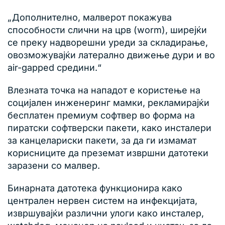
„Дополнително, малверот покажува
способности слични на црв (worm), ширејќи
се преку надворешни уреди за складирање,
овозможувајќи латерално движење дури и во
air-gapped средини.“
Влезната точка на нападот е користење на
социјален инженеринг мамки, рекламирајќи
бесплатен премиум софтвер во форма на
пиратски софтверски пакети, како инсталери
за канцелариски пакети, за да ги измамат
корисниците да преземат извршни датотеки
заразени со малвер.
Бинарната датотека функционира како
централен нервен систем на инфекцијата,
извршувајќи различни улоги како инсталер,