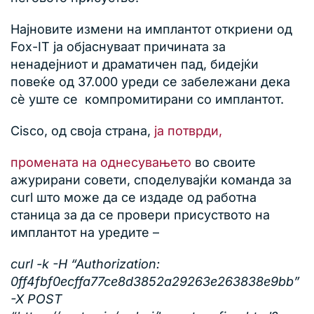
Најновите измени на имплантот откриени од
Fox-IT ја објаснуваат причината за
ненадејниот и драматичен пад, бидејќи
повеќе од 37.000 уреди се забележани дека
сè уште се компромитирани со имплантот.
Cisco, од своја страна,
ја потврди,
промената на однесувањето
во своите
ажурирани совети, споделувајќи команда за
curl што може да се издаде од работна
станица за да се провери присуството на
имплантот на уредите –
curl -k -H “Authorization:
0ff4fbf0ecffa77ce8d3852a29263e263838e9bb”
-X POST