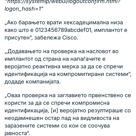
“https://systemip/webui/logoutconfirm.html?
logon_hash=1”
„Ако барањето врати хексадецимална низа
како што е 0123456789abcdef01, имплантот е
присутен“, забележа Cisco.
„Додавањето на проверка на насловот во
имплантот од страна на напаѓачите е
веројатно реактивна мерка за да се спречи
идентификација на компромитирани системи“,
додаде компанијата.
„Оваа проверка на заглавието првенствено се
користи за да се спречи компромисна
идентификација, [и] веројатно резултираше со
неодамнешен остар пад на видливоста на
заразените системи со кои се соочува
јавноста“.