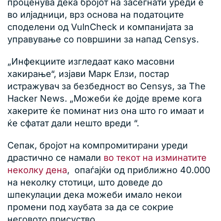
проценува дека бројот на засегнати уреди е
во илјадници, врз основа на податоците
споделени од VulnCheck и компанијата за
управување со површини за напад Censys.
„Инфекциите изгледаат како масовни
хакирање“, изјави Марк Елзи, постар
истражувач за безбедност во Censys, за The
Hacker News. „Можеби ќе дојде време кога
хакерите ќе поминат низ она што го имаат и
ќе сфатат дали нешто вреди “.
Сепак, бројот на компромитирани уреди
драстично се намали
во текот на изминатите
неколку дена
, опаѓајќи од приближно 40.000
на неколку стотици, што доведе до
шпекулации дека можеби имало некои
промени под хаубата за да се сокрие
неговото присуство.