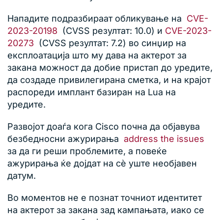
Нападите подразбираат обликување на
CVE-
2023-20198
(CVSS резултат: 10.0) и
CVE-2023-
20273
(CVSS резултат: 7.2) во синџир на
експлоатација што му дава на актерот за
закана можност да добие пристап до уредите,
да создаде привилегирана сметка, и на крајот
распореди имплант базиран на Lua на
уредите.
Развојот доаѓа кога Cisco почна да објавува
безбедносни ажурирања
address the issues
за да ги реши проблемите, а повеќе
ажурирања ќе дојдат на сè уште необјавен
датум.
Во моментов не е познат точниот идентитет
на актерот за закана зад кампањата, иако се