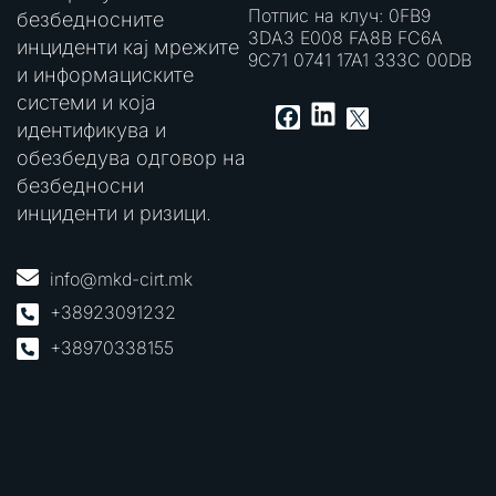
Потпис на клуч: 0FB9
безбедносните
3DA3 E008 FA8B FC6A
инциденти кај мрежите
9C71 0741 17A1 333C 00DB
и информациските
системи и која
LinkedIn
Facebook
X
идентификува и
обезбедува одговор на
безбедносни
инциденти и ризици.
info@mkd-cirt.mk
+38923091232
+38970338155