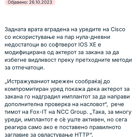
Објавено: 26.10.2023
Задната врата вградена на уредите на Cisco
со искористување на пар нула-дневни
недостатоци во софтверот IOS XE е
модифицирана од актерот за закана за да
избегне видливост преку претходните методи
за отпечатоци.
„Истражуваниот мрежен сообраќај до
компромитиран уред покажа дека актерот за
закана го надградил имплантот за да направи
дополнителна проверка на насловот“, рече
тимот на Fox-IT на NCC Group. „Така, за многу
уреди, имплантот е сè уште активен, но сега
реагира само ако е поставено правилното
заглавие за овластување HTTP“.