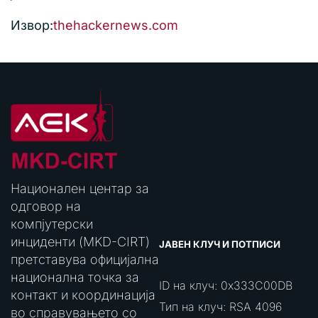
Извор:
thehackernews.com
Национален центар за
одговор на
компјутерски
инциденти (MKD-CIRT)
ЈАВЕН КЛУЧ И ПОТПИСИ
претставува официјална
национална точка за
ID на клуч: 0x333C00DB
контакт и координација
Тип на клуч: RSA 4096
во справувањето со