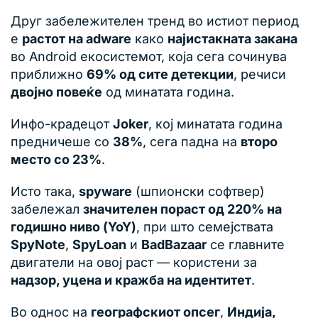
Друг забележителен тренд во истиот период
е
растот на adware
како
најистакната закана
во Android екосистемот, која сега сочинува
приближно
69% од сите детекции
, речиси
двојно повеќе
од минатата година.
Инфо-крадецот
Joker
, кој минатата година
предничеше со
38%
, сега падна на
второ
место со 23%
.
Исто така,
spyware
(шпионски софтвер)
забележал
значителен пораст од 220% на
годишно ниво (YoY)
, при што семејствата
SpyNote
,
SpyLoan
и
BadBazaar
се главните
двигатели на овој раст — користени за
надзор, уцена и кражба на идентитет
.
Во однос на
географскиот опсег
,
Индија,