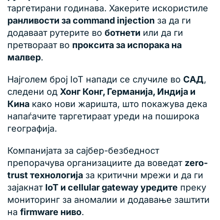
таргетирани годинава. Хакерите искористиле
ранливости за command injection
за да ги
додаваат рутерите во
ботнети
или да ги
претвораат во
проксита за испорака на
малвер
.
Најголем број IoT напади се случиле во
САД
,
следени од
Хонг Конг, Германија, Индија и
Кина
како нови жаришта, што покажува дека
напаѓачите таргетираат уреди на поширока
географија.
Компанијата за сајбер-безбедност
препорачува организациите да воведат
zero-
trust технологија
за критични мрежи и да ги
зајакнат
IoT и cellular gateway уредите
преку
мониторинг за аномалии и додавање заштити
на
firmware ниво
.