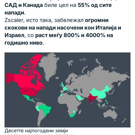
САД и Канада
биле цел на
55% од сите
напади
.
Zscaler, исто така, забележал
огромни
скокови на напади насочени кон Италија и
Израел
, со
раст меѓу 800% и 4000% на
годишно ниво
.
Десетте најпогодени земји