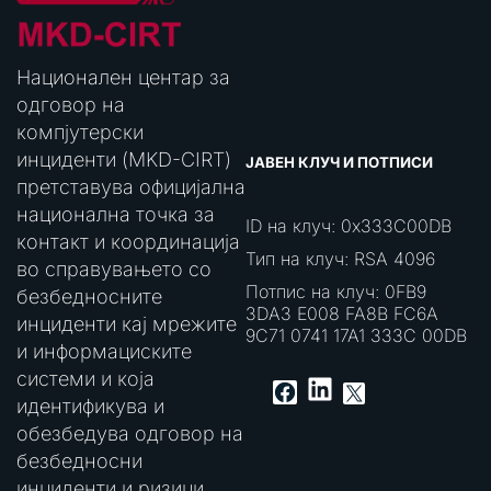
Национален центар за
одговор на
компјутерски
инциденти (MKD-CIRT)
ЈАВЕН КЛУЧ И ПОТПИСИ
претставува официјална
национална точка за
ID на клуч: 0x333C00DB
контакт и координација
Тип на клуч: RSA 4096
во справувањето со
Потпис на клуч: 0FB9
безбедносните
3DA3 E008 FA8B FC6A
инциденти кај мрежите
9C71 0741 17A1 333C 00DB
и информациските
системи и која
LinkedIn
Facebook
X
идентификува и
обезбедува одговор на
безбедносни
инциденти и ризици.