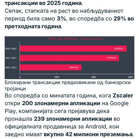
трансакции во 2025 година
.
Сепак, стапката на раст во набљудуваниот
период била само
3%
, во споредба со
29% во
претходната година
.
Блокирани трансакции предизвикани од банкарски
тројанци
Во споредба со минатата година, кога
Zscaler
откри
200 злонамерни апликации
на Google
Play, компанијата сега пријавува дека
пронашла
239 злонамерни апликации
во
официјалната продавница за Android, кои
заедно имаат
вкупно 42 милиони преземања
.