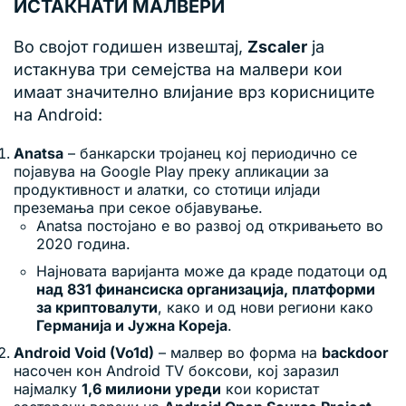
ИСТАКНАТИ МАЛВЕРИ
Во својот годишен извештај,
Zscaler
ја
истакнува три семејства на малвери кои
имаат значително влијание врз корисниците
на Android:
Anatsa
– банкарски тројанец кој периодично се
појавува на Google Play преку апликации за
продуктивност и алатки, со стотици илјади
преземања при секое објавување.
Anatsa постојано е во развој од откривањето во
2020 година.
Најновата варијанта може да краде податоци од
над 831 финансиска организација, платформи
за криптовалути
, како и од нови региони како
Германија и Јужна Кореја
.
Android Void (Vo1d)
– малвер во форма на
backdoor
насочен кон Android TV боксови, кој заразил
најмалку
1,6 милиони уреди
кои користат