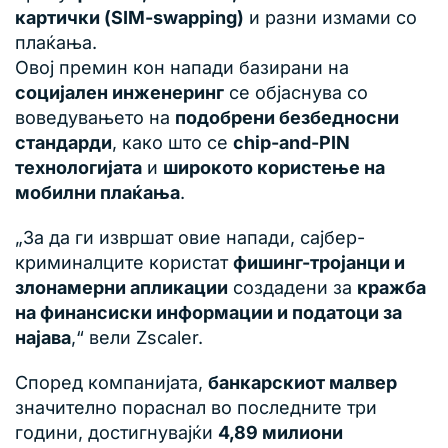
картички (SIM-swapping)
и разни измами со
плаќања.
Овој премин кон напади базирани на
социјален инженеринг
се објаснува со
воведувањето на
подобрени безбедносни
стандарди
, како што се
chip-and-PIN
технологијата
и
широкото користење на
мобилни плаќања
.
„За да ги извршат овие напади, сајбер-
криминалците користат
фишинг-тројанци и
злонамерни апликации
создадени за
кражба
на финансиски информации и податоци за
најава
,“ вели Zscaler.
Според компанијата,
банкарскиот малвер
значително пораснал во последните три
години, достигнувајќи
4,89 милиони