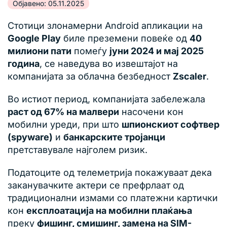
Објавено: 05.11.2025
Стотици злонамерни Android апликации на
Google Play
биле преземени повеќе од
40
милиони пати
помеѓу
јуни 2024 и мај 2025
година
, се наведува во извештајот на
компанијата за облачна безбедност
Zscaler
.
Во истиот период, компанијата забележала
раст од 67% на малвери
насочени кон
мобилни уреди, при што
шпионскиот софтвер
(spyware)
и
банкарските тројанци
претставувале најголем ризик.
Податоците од телеметрија покажуваат дека
заканувачките актери се префрлаат од
традиционални измами со платежни картички
кон
експлоатација на мобилни плаќања
преку
фишинг, смишинг, замена на SIM-