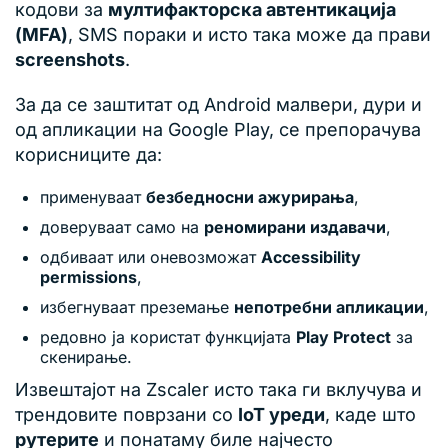
кодови за
мултифакторска автентикација
(MFA)
, SMS пораки и исто така може да прави
screenshots
.
За да се заштитат од Android малвери, дури и
од апликации на Google Play, се препорачува
корисниците да:
применуваат
безбедносни ажурирања
,
доверуваат само на
реномирани издавачи
,
одбиваат или оневозможат
Accessibility
permissions
,
избегнуваат преземање
непотребни апликации
,
редовно ја користат функцијата
Play Protect
за
скенирање.
Извештајот на Zscaler исто така ги вклучува и
трендовите поврзани со
IoT уреди
, каде што
рутерите
и понатаму биле најчесто