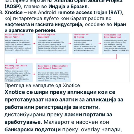
застарени верзии на
Android Open Source Project
(AOSP)
, главно во
Индија и Бразил
.
Xnotice
– нов Android
remote access trojan (RAT)
,
кој ги таргетира луѓето кои бараат работа во
нафтената и гасната индустрија
, особено во
Иран
и арапските региони
.
Преглед на нападите од Xnotice
Xnotice се шири преку апликации кои се
претставуваат како алатки за апликација за
работа или регистрација за испити
,
дистрибуирани преку
лажни портали за
вработување
. Малверот е насочен кон
банкарски податоци
преку: overlay напади,