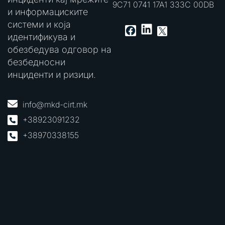
9C71 0741 17A1 333C 00DB
и информациските
системи и која
LinkedIn
Facebook
X
идентификува и
обезбедува одговор на
безбедносни
инциденти и ризици.
info@mkd-cirt.mk
+38923091232
+38970338155