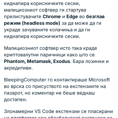
киднапира корисничките сесии,
малициозниот софтвер ги стартува
прелистувачите
Chrome
и
Edge
во
безглав
режим (headless mode)
за да може да ги
украде зачуваните колачиња и да ги
киднапира корисничките сесии.
Малициозниот софтвер исто така краде
криптовалутни паричници како што се
Phantom, Metamask, Exodus
. Бара лозинки и
акредитиви.
BleepingComputer го контактираше Microsoft
во врска со присуството на екстензиите на
пазарот, но коментар не беше веднаш
достапен.
Злонамерни VS Code екстензии се пласирани
на платформи кои обезбедуваат екстензии со