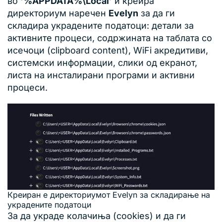
во
‘%APPDATA%\Local’
и креира
директориум наречен
Evelyn
за да ги
складира украдените податоци: детали за
активните процеси, содржината на таблата со
исечоци (clipboard content), WiFi акредитиви,
системски информации, слики од екранот,
листа на инсталирани програми и активни
процеси.
Креиран е директориумот Evelyn за складирање на
украдените податоци
За да украде колачиња (cookies) и да ги