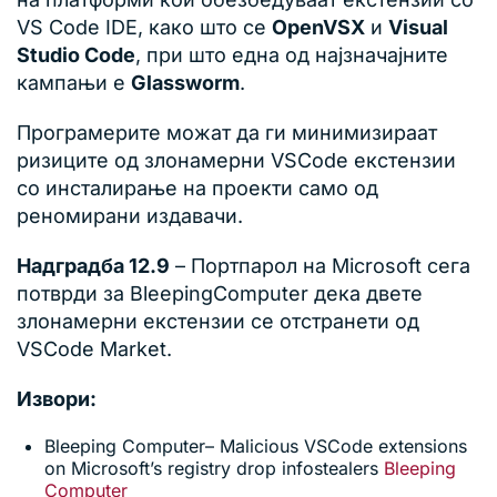
VS Code IDE, како што се
OpenVSX
и
Visual
Studio Code
, при што една од најзначајните
кампањи е
Glassworm
.
Програмерите можат да ги минимизираат
ризиците од злонамерни VSCode екстензии
со инсталирање на проекти само од
реномирани издавачи.
Надградба 12.9
– Портпарол на Microsoft сега
потврди за BleepingComputer дека двете
злонамерни екстензии се отстранети од
VSCode Market.
Извори:
Bleeping Computer– Malicious VSCode extensions
on Microsoft’s registry drop infostealers
Bleeping
Computer