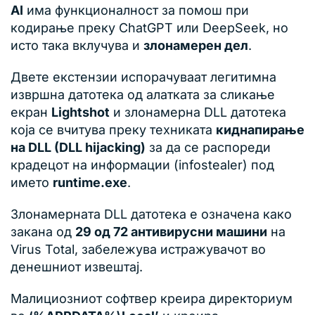
AI
има функционалност за помош при
кодирање преку ChatGPT или DeepSeek, но
исто така вклучува и
злонамерен дел
.
Двете екстензии испорачуваат легитимна
извршна датотека од алатката за сликање
екран
Lightshot
и злонамерна DLL датотека
која се вчитува преку техниката
киднапирање
на DLL (DLL hijacking)
за да се распореди
крадецот на информации (infostealer) под
името
runtime.exe
.
Злонамерната DLL датотека е означена како
закана од
29 од 72 антивирусни машини
на
Virus Total, забележува истражувачот во
денешниот извештај.
Малициозниот софтвер креира директориум