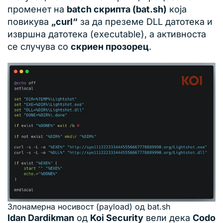
променет на
batch скрипта (bat.sh)
која
повикува
„curl“
за да преземе DLL датотека и
извршна датотека (executable), а активноста
се случува со
скриен прозорец
.
Злонамерна носивост (payload) од bat.sh
Idan Dardikman
од
Koi Security
вели дека
Codo