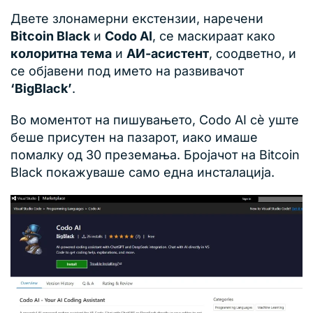
Двете злонамерни екстензии, наречени
Bitcoin Black
и
Codo AI
, се маскираат како
колоритна тема
и
АИ-асистент
, соодветно, и
се објавени под името на развивачот
‘BigBlack’
.
Во моментот на пишувањето, Codo AI сѐ уште
беше присутен на пазарот, иако имаше
помалку од 30 преземања. Бројачот на Bitcoin
Black покажуваше само една инсталација.