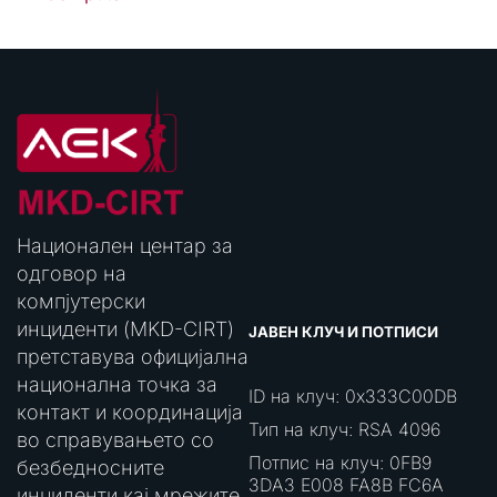
Национален центар за
одговор на
компјутерски
инциденти (MKD-CIRT)
ЈАВЕН КЛУЧ И ПОТПИСИ
претставува официјална
национална точка за
ID на клуч: 0x333C00DB
контакт и координација
Тип на клуч: RSA 4096
во справувањето со
Потпис на клуч: 0FB9
безбедносните
3DA3 E008 FA8B FC6A
инциденти кај мрежите