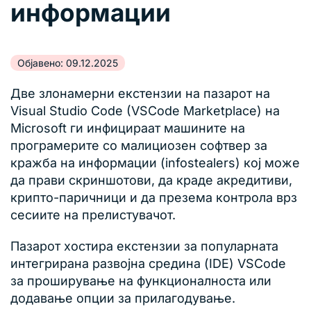
информации
Објавено: 09.12.2025
Две злонамерни екстензии на пазарот на
Visual Studio Code (VSCode Marketplace) на
Microsoft ги инфицираат машините на
програмерите со малициозен софтвер за
кражба на информации (infostealers) кој може
да прави скриншотови, да краде акредитиви,
крипто-паричници и да презема контрола врз
сесиите на прелистувачот.
Пазарот хостира екстензии за популарната
интегрирана развојна средина (IDE) VSCode
за проширување на функционалноста или
додавање опции за прилагодување.