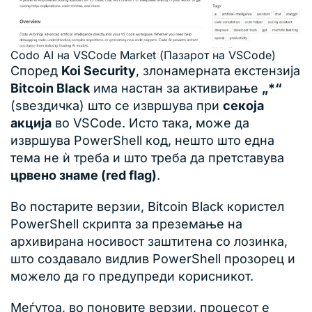
Codo AI на VSCode Market (Пазарот на VSCode)
Според
Koi Security
, злонамерната екстензија
Bitcoin Black
има настан за активирање
„*“
(ѕвездичка) што се извршува при
секоја
акција
во VSCode. Исто така, може да
извршува PowerShell код, нешто што една
тема не ѝ треба и што треба да претставува
црвено знаме (red flag)
.
Во постарите верзии, Bitcoin Black користел
PowerShell скрипта за преземање на
архивирана носивост заштитена со лозинка,
што создавало видлив PowerShell прозорец и
можело да го предупреди корисникот.
Меѓутоа, во поновите верзии, процесот е