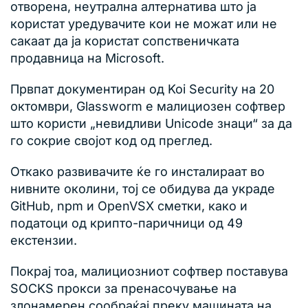
отворена, неутрална алтернатива што ја
користат уредувачите кои не можат или не
сакаат да ја користат сопственичката
продавница на Microsoft.
Првпат документиран од Koi Security на 20
октомври, Glassworm е малициозен софтвер
што користи „невидливи Unicode знаци“ за да
го сокрие својот код од преглед.
Откако развивачите ќе го инсталираат во
нивните околини, тој се обидува да украде
GitHub, npm и OpenVSX сметки, како и
податоци од крипто-паричници од 49
екстензии.
Покрај тоа, малициозниот софтвер поставува
SOCKS прокси за пренасочување на
злонамерен сообраќај преку машината на