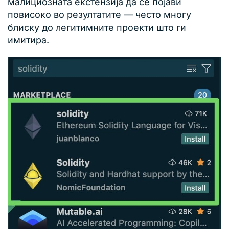
малициозната екстензија да се појави
повисоко во резултатите — често многу
блиску до легитимните проекти што ги
имитира.