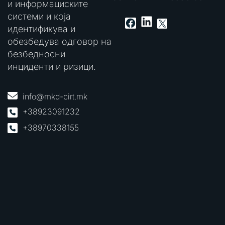
и информациските
системи и која
LinkedIn
Facebook
X
идентификува и
обезбедува одговор на
безбедносни
инциденти и ризици.
info@mkd-cirt.mk
+38923091232
+38970338155