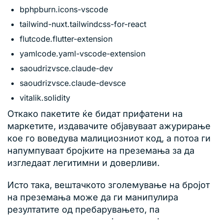
bphpburn.icons-vscode
tailwind-nuxt.tailwindcss-for-react
flutcode.flutter-extension
yamlcode.yaml-vscode-extension
saoudrizvsce.claude-dev
saoudrizvsce.claude-devsce
vitalik.solidity
Откако пакетите ќе бидат прифатени на
маркетите, издавачите објавуваат ажурирање
кое го воведува малициозниот код, а потоа ги
напумпуваат бројките на преземања за да
изгледаат легитимни и доверливи.
Исто така, вештачкото зголемување на бројот
на преземања може да ги манипулира
резултатите од пребарувањето, па