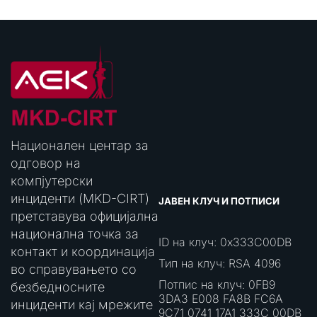
Национален центар за
одговор на
компјутерски
инциденти (MKD-CIRT)
ЈАВЕН КЛУЧ И ПОТПИСИ
претставува официјална
национална точка за
ID на клуч: 0x333C00DB
контакт и координација
Тип на клуч: RSA 4096
во справувањето со
Потпис на клуч: 0FB9
безбедносните
3DA3 E008 FA8B FC6A
инциденти кај мрежите
9C71 0741 17A1 333C 00DB