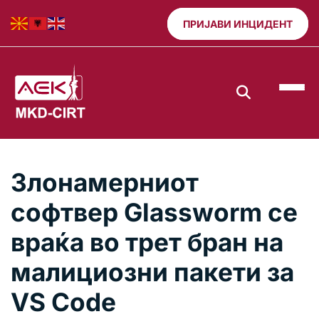
ПРИЈАВИ ИНЦИДЕНТ
Злонамерниот
софтвер Glassworm се
враќа во трет бран на
малициозни пакети за
VS Code