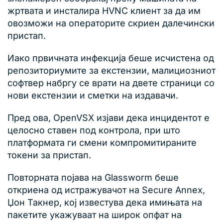
жртвата и инсталира HVNC клиент за да им
овозможи на операторите скриен далечински
пристап.
Иако првичната инфекција беше исчистена од
репозиториумите за екстензии, малициозниот
софтвер набргу се врати на двете страници со
нови екстензии и сметки на издавачи.
Пред ова, OpenVSX изјави дека инцидентот е
целосно ставен под контрола, при што
платформата ги смени компромитираните
токени за пристап.
Повторната појава на Glassworm беше
откриена од истражувачот на Secure Annex,
Џон Такнер, кој известува дека имињата на
пакетите укажуваат на широк опфат на