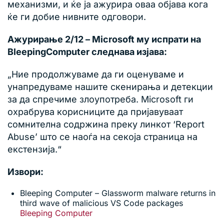
механизми, и ќе ја ажурира оваа објава кога
ќе ги добие нивните одговори.
Ажурирање 2/12 – Microsoft му испрати на
BleepingComputer следнава изјава:
„Ние продолжуваме да ги оценуваме и
унапредуваме нашите скенирања и детекции
за да спречиме злоупотреба. Microsoft ги
охрабрува корисниците да пријавуваат
сомнителна содржина преку линкот ‘Report
Abuse’ што се наоѓа на секоја страница на
екстензија.“
Извори:
Bleeping Computer – Glassworm malware returns in
third wave of malicious VS Code packages
Bleeping Computer