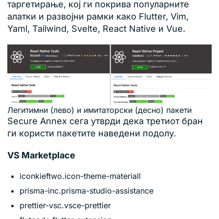
таргетирање, кој ги покрива популарните
алатки и развојни рамки како Flutter, Vim,
Yaml, Tailwind, Svelte, React Native и Vue.
Легитимни (лево) и имитаторски (десно) пакети
Secure Annex сега утврди дека третиот бран
ги користи пакетите наведени подолу.
VS Marketplace
iconkieftwo.icon-theme-materiall
prisma-inc.prisma-studio-assistance
prettier-vsc.vsce-prettier