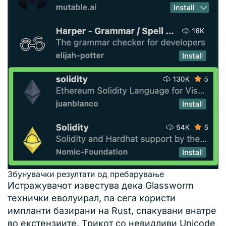
Збунувачки резултати од пребарување
Истражувачот известува дека Glassworm
технички еволуирал, па сега користи
импланти базирани на Rust, спакувани внатре
во екстензиите. Трикот со невидливи Unicode