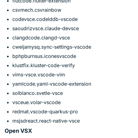
flutcode.flutter-extension
csvmech.csvrainbow
codevsce.codelddb-vscode
saoudrizvsce.claude-devsce
clangdcode.clangd-vsce
cweijamysq.sync-settings-vscode
bphpburnsus.iconesvscode
klustfix.kluster-code-verify
vims-vsce.vscode-vim
yamlcode.yaml-vscode-extension
solblanco.svetle-vsce
vsceue.volar-vscode
redmat.vscode-quarkus-pro
msjsdreact.react-native-vsce
Open VSX