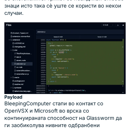
знаци исто така сè уште се користи во некои
случаи.
Payload
BleepingComputer стапи во контакт со
OpenVSX и Microsoft во врска со
континуираната способност на Glassworm да
ги заобиколува нивните одбранбени