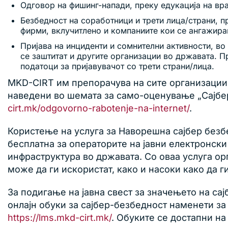
Одговор на фишинг-напади, преку едукација на вра
Безбедност на соработници и трети лица/страни, п
фирми, вклучитлено и компаниите кои се ангажир
Пријава на инциденти и сомнителни активности, во
се заштитат и другите организации во државата. П
податоци за пријавувачот со трети страни/лица.
MKD-CIRT им препорачува на сите организации 
наведени во шемата за само-оценување „Сајбер
cirt.mk/odgovorno-rabotenje-na-internet/
.
Користење на услуга за Наворешна сајбер безб
бесплатна за операторите на јавни електронски
инфраструктура во државата. Со оваа услуга ор
може да ги искористат, како и насоки како да г
За подигање на јавна свест за значењето на са
онлајн обуки за сајбер-безбедност наменети за
https://lms.mkd-cirt.mk/
. Обуките се достапни на