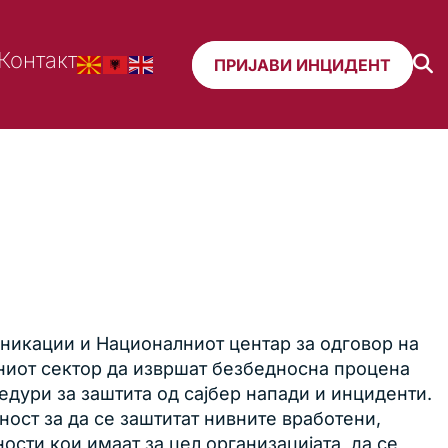
Контакт
ПРИЈАВИ ИНЦИДЕНТ
уникации и Националниот центар за одговор на
ниот сектор да извршат безбедносна процена
дури за заштита од сајбер напади и инциденти.
ност за да се заштитат нивните вработени,
ости кои имаат за цел организацијата да се