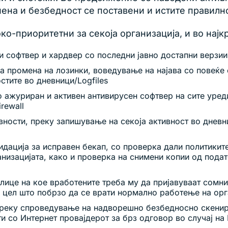
иена и безбедност се поставени и истите правилн
о-приоритетни за секоја организација, и во најк
 софтвер и хардвер со последни јавно достапни верзии
на промена на лозинки, воведување на најава со повеќе
стите во дневници/Logfiles
 ажуриран и активен антивирусен софтвер на сите уреди
rewall
вности, преку запишување на секоја активност во дневни
лидација за исправен бекап, со проверка дали политикит
низацијата, како и проверка на снимени копии од подат
лице на кое вработените треба му да пријавуваат сомни
а цел што побрзо да се врати нормално работење на орг
, преку спроведување на надворешно безбедносно скенир
ти со Интернет провајдерот за брз одговор во случај н