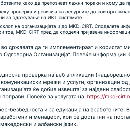
ботените како да препознаат лажни пораки и кому да п
реку проверка и ревизија на ресурсите до кои организ
ани за одржување на ИКТ системите
 склоп на организацијата и до MKD-CIRT. Споделете инф
ри тоа, MKD-CIRT пред да сподели пријавена информациј
во државата да ги имплементираат и користат м
 Одговорна Организација“. Повеќе информации ќе
едносна проверка на веб апликации (надворешно 
 комуникациски мрежи и услуги, организации од 
ганизацијата ќе добие извештај за најдени слабос
и поправи. Повеќе за услугата на:
https://mkd-cirt
јбер-безбедноста и за едукација на вработените,
 вработени и менаџери, кои се достапни на порта
 македонски и албански јазик.