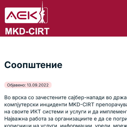
Соопштение
Објавено: 13.09.2022
Во врска со зачестените сајбер-напади во држа
компјутерски инциденти MKD-CIRT препорачуваа
на своите ИКТ системи и услуги и да имплемен
Најважна работа за организациите e да се погр
корисници на услуги, информации, уреди, мреж