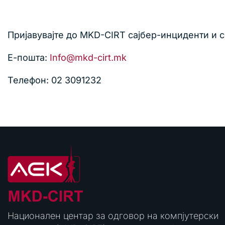
Пријавувајте до MKD-CIRT сајбер-инциденти и 
Е-пошта:
Info@mkd-cirt.mk
Телефон: 02 3091232
Национален центар за одговор на компјутерски