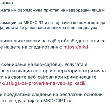
ријават
ацијата им овозможува пристап на надворешни лица и
ормации со MKD-CIRT и на тој начин ќе помогнете да
а, истата ќе ја направи анонимна и не споделува
инималните мерки за сајбер-безбедност кои се
 најдете на следниот линк:
https://mkd-
скенирање на веб-сајтови). Услугата е
јавен и владин сектор и оператори на критична
ти на своите веб-сајтови кои криминалците
.mk/usluga-za-proverka-na-veb-aplikacii/
.
 Ви предлагаме следење на бесплатни основни
лот за едукација на MKD-CIRT на: