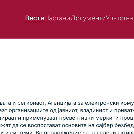
Вести
Настани
Документи
Упатства
вата и регионаот, Агенцијата за електронски ком
т организациите од јавниот, владиниот и приват
тираат и применуваат превентивни мерки и проце
ижат да се воспостават основите на сајбер безбед
и и системи. Во продолжение се наведени активн