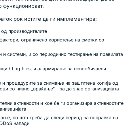
о функционираат.
раток рок истите да ги имплементира:
 од производителите
 фактори, ограничено користење на сметки со
 и системи, и со периодично тестирање на правилата
ци / Log files, и алармирање за невообичаени
е и процедурите за снимање на заштитена копија од
оци со нивно „враќање“ – за да знае организацијата
телни активности и кое ќе ги организира активностите
анизацијата
ање, по што треба да следи период на поправка на
а DDoS напади