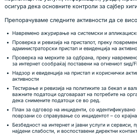
осигура дека основните контроли за сајбер хиг
Препорачуваме следните активности да се висок
Навремено ажурирање на системски и апликациски
Проверка и ревизија на пристапот, преку повреме
администраторски пристап и евиденција на активно
Проверка на мерките за одбрана, преку навремено
за интернет сообраќај поставени на огнениот ѕид/Fi
Надзор и евиденција на пристап и кориснички акти
активности
Тестирање и ревизија на политиките за бекап и ва
важните податоци одговараат на потребите на орга
дека снимените податоци се во ред.
План за одговор на инциденти, со идентификувано 
поврзани со справување со инцидентот – со крајн
Безбедност на интернет и јавни услуги и сервиси
најдени слабости, и воспоставени директни контак